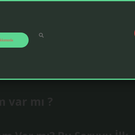
kkımızda
 var mı ?