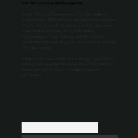
halindedir ve tavsiye niteliği taşımazlar.
Sitemiz, 5651 Sayılı Kanun gereğince Bilgi Teknolojileri ve
İletişim Kurumu (BTK) tarafından onaylanmış bir Yer Sağlayıcı
olarak hizmet vermektedir. Bu nedenle, sitedeki içerikleri proaktif
olarak denetleme veya araştırma yükümlülüğümüz
bulunmamaktadır. Ancak, üyelerimiz yazdıkları içeriklerin
sorumluluğunu taşımakta olup, siteye üye olarak bu sorumluluğu
kabul etmiş sayılırlar.
Hukuka ve yasal düzenlemelere aykırı olduğunu düşündüğünüz
içerikleri,
backlinkpanelicomtr@gmail.com
adresine bildirmeniz
halinde, ilgili içerikler yasal süre içerisinde sitemizden
kaldırılacaktır.
Arama