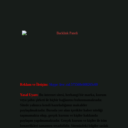
Reklam ve İletişim:
Skype: live:.cid.575569c608265c69
Yasal Uyarı:
Bu internet sitesi, herhangi bir marka, kurum
veya şahıs şirketi ile hiçbir bağlantısı bulunmamaktadır.
Sitede yalnızca kendi hazırladığımız makaleler
paylaşılmaktadır. Burada yer alan içerikler haber niteliği
taşımamakta olup, gerçek kurum ve kişiler hakkında
paylaşım yapılmamaktadır. Gerçek kurum ve kişiler ile isim
benzerlikleri tamamen tesadüfidir. Sitemizdeki bilgiler taslak