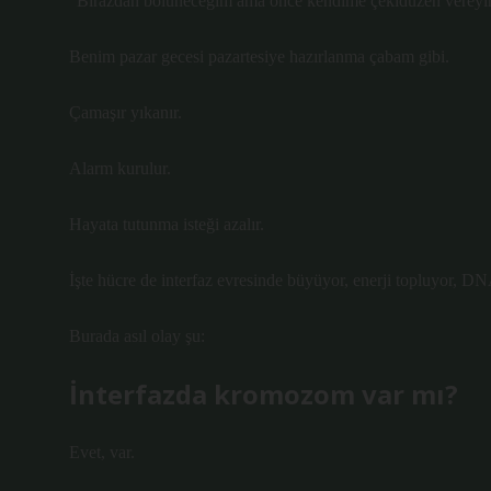
“Birazdan bölüneceğim ama önce kendime çekidüzen vereyi
Benim pazar gecesi pazartesiye hazırlanma çabam gibi.
Çamaşır yıkanır.
Alarm kurulur.
Hayata tutunma isteği azalır.
İşte hücre de interfaz evresinde büyüyor, enerji topluyor, DNA
Burada asıl olay şu:
İnterfazda kromozom var mı?
Evet, var.