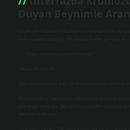
İnterfazda Kromozo
Duyan Beynimle Ara
Geçen gün Alsancak’ta arkadaşlarla oturuyoruz. Hani şu her
insan toplantılarından biri. Bir arkadaş durduk yere dedi ki:
— “Olum, interfazda kromozom var mı?”
Masada bir sessizlik.
Öyle normal sessizlik değil. Hani düğünde halay aniden kesil
Ben tabii refleks olarak çayı karıştırıyormuş gibi yapıp dü
soru duyar, cevap arar. Ben soru duyunca önce çocukluk travm
ödediğime gidiyorum.
Ama dürüst olayım, “İnterfazda kromozom var mı?” sorusu ger