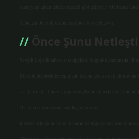
sanki yeni çıkan telefon modeli gibi geliyor. “Abi bende İnte
Ama işin biyoloji kısmına girince olay değişiyor.
Önce Şunu Netleşti
Sevgili Lojistikhabercisi takipçileri, bugünkü yazımızda “İ
Biyoloji derslerinde hepimizin başına gelen ortak bir travma v
— “Çocuklar, hücre yaşam döngüsünde interfaz çok önemlidi
O sırada sınıfın yarısı tost düşünüyordur.
İnterfaz aslında hücrenin hazırlık yaptığı dönem. Yani hücre d