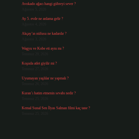
Avokado ağacı hangi gübreyi sever ?
Ağustos 5, 2026
Ay 5. evde ne anlama gelir ?
Ağustos 4, 2026
Akçay’ın nüfusu ne kadardır ?
Ağustos 3, 2026
Wagyu ve Kobe eti aynı mı ?
Temmuz 29, 2026
Koşuda atlet giyilir mi ?
Temmuz 27, 2026
Uyumayan yaşlılar ne yapmalı ?
Temmuz 26, 2026
Kuran’ı hatim etmenin sevabı nedir ?
Temmuz 25, 2026
Kemal Sunal Sen İlyas Salman filmi kaç tane ?
Temmuz 25, 2026