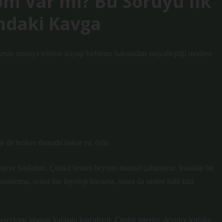
m Var mı? Bu Soruyu İlk
mdaki Kavga
kesin masaya telefon koyup birbirine bakmadan sosyalleştiği modern
ir de herkes damada bakar ya, öyle.
şünmeye başladım. Çünkü benim beynim normal çalışmıyor. İnsanlar bir
alarıma, sonra lise biyoloji hocama, sonra da neden hâlâ kira
çekten insanın kafasını kurcalıyor. Çünkü interfaz deyince kulağa