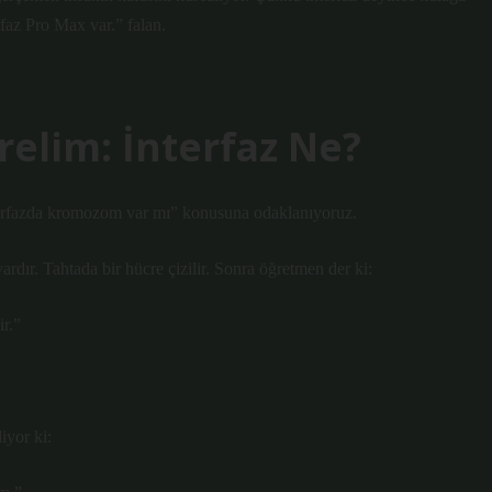
rfaz Pro Max var.” falan.
relim: İnterfaz Ne?
nterfazda kromozom var mı” konusuna odaklanıyoruz.
ardır. Tahtada bir hücre çizilir. Sonra öğretmen der ki:
r.”
iyor ki: