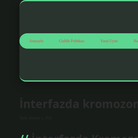
Anasayfa
Gizlilik Politikası
Yasal Uyarı
Ha
İnterfazda kromozom
Tarih: Haziran 3, 2026