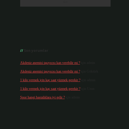
Son yorumlar
Akdeniz anemisi taşıyıcısı kan verebilir mi ?
için
admin
Akdeniz anemisi taşıyıcısı kan verebilir mi ?
için
Göktürk
1 kilo vermek için kaç saat yüzmek gerekir ?
için
admin
1 kilo vermek için kaç saat yüzmek gerekir ?
için
Uzun
Spor hangi hastalıklara iyi gelir ?
için
admin