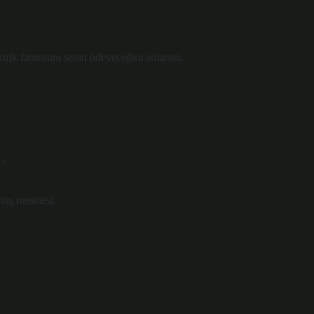
rik faturasını senin ödeyeceğini anlarsın.
”
nüş meselesi.