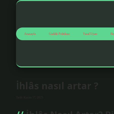
Anasayfa
Gizlilik Politikası
Yasal Uyarı
Ha
İhlâs nasıl artar ?
Tarih: Kasım 17, 2025