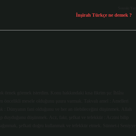
Sonraki Yaz
İnşirah Türkçe ne demek ?
 çok örnek görmek isterdim. Konu hakkındaki kısa fikrim şu: İhlâsı
ın en öncelikli mesele olduğunu şuura varmak. Takvalı amel : Amelleri
ak : Dünyanın fani olduğunu ve her an ölebileceğini düşünmek. Allah
üp duyduğunu düşünmek. Acz, fakr, şefkat ve tefekkür : Aczini bilip
 sığınmak, şefkati doğru kullanmak ve tefekkür etmek. Sünnet-i Seniyye