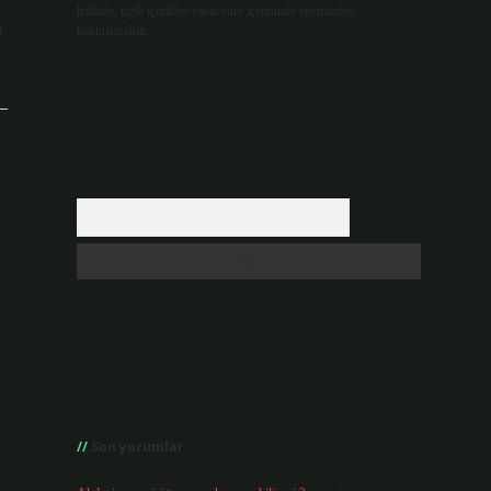
halinde, ilgili içerikler yasal süre içerisinde sitemizden
ı
kaldırılacaktır.
Arama
Son yorumlar