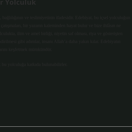
ir Yolculuk
 bağlılığının ve teslimiyetinin ifadesidir. Edebiyat, bu içsel yolculuğun
l çatışmaları, bir yazarın kaleminden hayat bulur ve bize ihlâsın ne
lculukta, ilim ve amel birliği, niyetin saf olması, riya ve gösterişten
irilmesi gibi adımlar, insanı Allah’a daha yakın kılar. Edebiyatın
ollarını keşfetmek mümkündür.
 bu yolculuğa katkıda bulunabilirler.