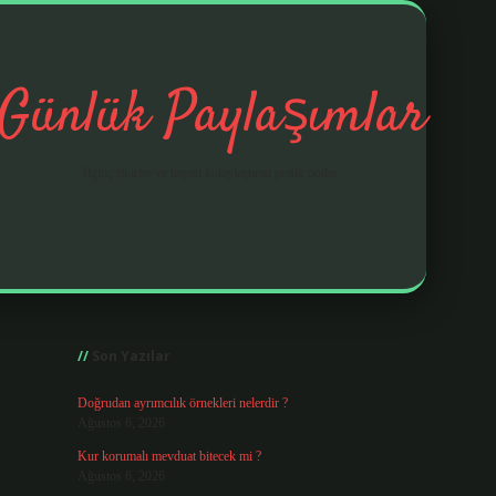
Günlük Paylaşımlar
İlginç fikirler ve hayatı kolaylaştıran pratik notlar.
Sidebar
https://elexbetgiris.org/
Son Yazılar
Doğrudan ayrımcılık örnekleri nelerdir ?
Ağustos 6, 2026
Kur korumalı mevduat bitecek mi ?
Ağustos 6, 2026