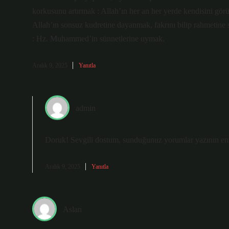
korkusunu artırmak : Allah’ın her an her yerde kendisini gör
Allah’ın sonsuz kudretine dayanmak, fakrını bilip rahmetine
: Hz. Muhammed’in sünnetlerine uymak.
Aralık 9, 2025
Yanıtla
admin
Doruk! Sevgili dostum, sunduğunuz yorumlar yazının en
Aralık 9, 2025
Yanıtla
Aslan