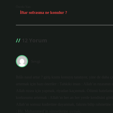
Önceki Yazı
İftar sofrasına ne konulur ?
12 Yorum
Sevgi
İhlâs nasıl artar ? giriş kısmı konuyu tanıtıyor, yine de daha
artırmak için bazı öneriler : Tahkiki iman : Allah’ın rızasın
Allah rızası için yapmak, riyadan kaçınmak. Ölümü hatırlam
korkusunu artırmak : Allah’ın her an her yerde kendisini gör
Allah’ın sonsuz kudretine dayanmak, fakrını bilip rahmetine
: Hz. Muhammed’in sünnetlerine uymak.