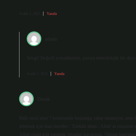
Aralık 5, 2025
Yanıtla
admin
Sevgi! Değerli yorumlarınız, yazıya metodolojik bir düz
Aralık 5, 2025
Yanıtla
Doruk
İhlâs nasıl artar ? konusunda başlangıç rahat okunuyor, ama d
artırmak için bazı öneriler : Tahkiki iman : Allah’ın rızasın
Allah rızası için yapmak, riyadan kaçınmak. Ölümü hatırlam