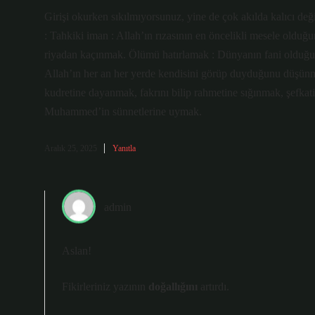
Girişi okurken sıkılmıyorsunuz, yine de çok akılda kalıcı deği
: Tahkiki iman : Allah’ın rızasının en öncelikli mesele olduğ
riyadan kaçınmak. Ölümü hatırlamak : Dünyanın fani olduğun
Allah’ın her an her yerde kendisini görüp duyduğunu düşünmek
kudretine dayanmak, fakrını bilip rahmetine sığınmak, şefka
Muhammed’in sünnetlerine uymak.
Aralık 25, 2025
Yanıtla
admin
Aslan!
Fikirleriniz yazının
doğallığını
artırdı.