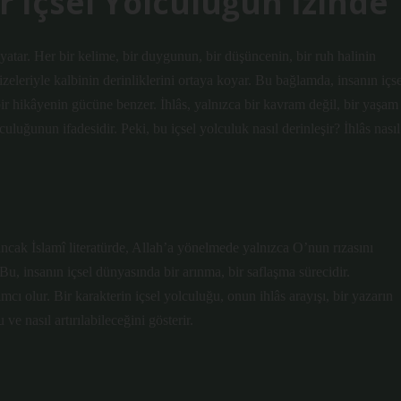
ir İçsel Yolculuğun İzinde
yatar. Her bir kelime, bir duygunun, bir düşüncenin, bir ruh halinin
 dizeleriyle kalbinin derinliklerini ortaya koyar. Bu bağlamda, insanın içs
 bir hikâyenin gücüne benzer. İhlâs, yalnızca bir kavram değil, bir yaşam
culuğunun ifadesidir. Peki, bu içsel yolculuk nasıl derinleşir? İhlâs nasıl
 ancak İslamî literatürde, Allah’a yönelmede yalnızca O’nun rızasını
u, insanın içsel dünyasında bir arınma, bir saflaşma sürecidir.
cı olur. Bir karakterin içsel yolculuğu, onun ihlâs arayışı, bir yazarın
e nasıl artırılabileceğini gösterir.