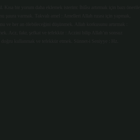
l. Kısa bir yorum daha eklemek isterim: İhlâsı artırmak için bazı önerile
unu şuura varmak. Takvalı amel : Amelleri Allah rızası için yapmak,
u ve her an ölebileceğini düşünmek. Allah korkusunu artırmak :
. Acz, fakr, şefkat ve tefekkür : Aczini bilip Allah’ın sonsuz
ti doğru kullanmak ve tefekkür etmek. Sünnet-i Seniyye : Hz.