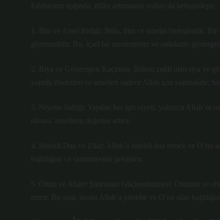
Edebiyatın ışığında, ihlâsı artırmanın yolları da belirginleşir:
1. İlim ve Amel Birliği: İhlâs, ilim ve amelin birleşimidir. Bir
gözetmelidir. Bu, içsel bir samimiyetin ve sadakatin gösterges
2. Riya ve Gösterişten Kaçınma: İhlâsın zıddı olan riya ve gös
yaptığı ibadetleri ve amelleri sadece Allah için yapmalıdır; ba
3. Niyetin Saflığı: Yapılan her işin niyeti, yalnızca Allah’ın r
olması, amellerin değerini artırır.
4. Sürekli Dua ve Zikir: Allah’a sürekli dua etmek ve O’nu anma
bağlılığını ve samimiyetini pekiştirir.
5. Ölüm ve Ahiret Şuurunun Güçlendirilmesi: Ölümün ve ahireti
artırır. Bu şuur, insanı Allah’a yöneltir ve O’na olan bağlılığın