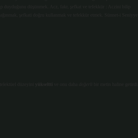
üp duyduğunu düşünmek. Acz, fakr, şefkat ve tefekkür : Aczini bilip
 sığınmak, şefkati doğru kullanmak ve tefekkür etmek. Sünnet-i Seniyye
telektüel düzeyini
yükseltti
ve onu daha
değerli
bir metin haline getirdi