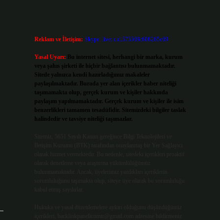
Reklam ve İletişim:
Skype: live:.cid.575569c608265c69
Yasal Uyarı:
Bu internet sitesi, herhangi bir marka, kurum
veya şahıs şirketi ile hiçbir bağlantısı bulunmamaktadır.
Sitede yalnızca kendi hazırladığımız makaleler
paylaşılmaktadır. Burada yer alan içerikler haber niteliği
taşımamakta olup, gerçek kurum ve kişiler hakkında
paylaşım yapılmamaktadır. Gerçek kurum ve kişiler ile isim
benzerlikleri tamamen tesadüfidir. Sitemizdeki bilgiler taslak
halindedir ve tavsiye niteliği taşımazlar.
Sitemiz, 5651 Sayılı Kanun gereğince Bilgi Teknolojileri ve
İletişim Kurumu (BTK) tarafından onaylanmış bir Yer Sağlayıcı
olarak hizmet vermektedir. Bu nedenle, sitedeki içerikleri proaktif
olarak denetleme veya araştırma yükümlülüğümüz
bulunmamaktadır. Ancak, üyelerimiz yazdıkları içeriklerin
sorumluluğunu taşımakta olup, siteye üye olarak bu sorumluluğu
kabul etmiş sayılırlar.
Hukuka ve yasal düzenlemelere aykırı olduğunu düşündüğünüz
içerikleri,
backlinkpanelicomtr@gmail.com
adresine bildirmeniz