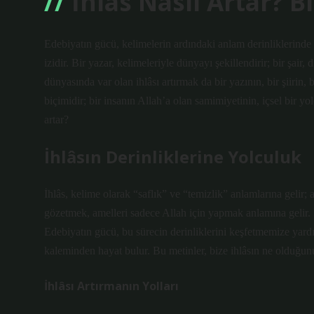
İhlâs Nasıl Artar? B
Edebiyatın gücü, kelimelerin ardındaki anlam derinliklerinde 
izidir. Bir yazar, kelimeleriyle dünyayı şekillendirir; bir şair,
dünyasında var olan ihlâsı artırmak da bir yazının, bir şiirin,
biçimidir; bir insanın Allah’a olan samimiyetinin, içsel bir yol
artar?
İhlâsın Derinliklerine Yolculuk
İhlâs, kelime olarak “saflık” ve “temizlik” anlamlarına gelir;
gözetmek, amelleri sadece Allah için yapmak anlamına gelir. B
Edebiyatın gücü, bu sürecin derinliklerini keşfetmemize yardım
kaleminden hayat bulur. Bu metinler, bize ihlâsın ne olduğunu v
İhlâsı Artırmanın Yolları