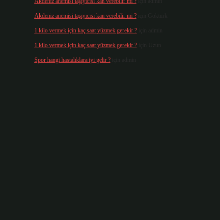
Akdeniz anemisi taşıyıcısı kan verebilir mi ?
için
admin
Akdeniz anemisi taşıyıcısı kan verebilir mi ?
için
Göktürk
1 kilo vermek için kaç saat yüzmek gerekir ?
için
admin
1 kilo vermek için kaç saat yüzmek gerekir ?
için
Uzun
Spor hangi hastalıklara iyi gelir ?
için
admin