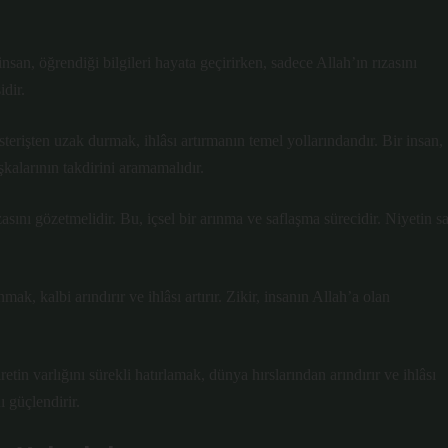
 insan, öğrendiği bilgileri hayata geçirirken, sadece Allah’ın rızasını
idir.
terişten uzak durmak, ihlâsı artırmanın temel yollarındandır. Bir insan,
şkalarının takdirini aramamalıdır.
ızasını gözetmelidir. Bu, içsel bir arınma ve saflaşma sürecidir. Niyetin s
k, kalbi arındırır ve ihlâsı artırır. Zikir, insanın Allah’a olan
n varlığını sürekli hatırlamak, dünya hırslarından arındırır ve ihlâsı
ı güçlendirir.