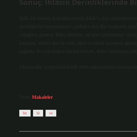
Sonuç: İhlâsın Derinliklerinde B
İhlâs, bir insanın içsel dünyasında Allah’a olan samimiyetinin,
derinliklerini keşfetmemize yardımcı olur. Bir karakterin içse
olduğunu gösterir. İhlâsı artırmak, bir içsel yolculuktur; bu yo
kaçınma, sürekli dua ve zikir, ölüm ve ahiret şuurunun güçlend
ışığında, bu yolculuğun izlerini sürmek, ihlâsı artırmanın y
Okuyucular, yorumlarla kendi edebi çağrışımlarını paylaşarak
Tarih:
Makaleler
bir
hl
ve