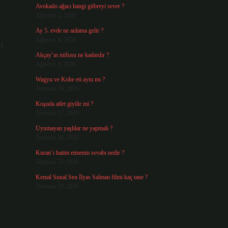
Avokado ağacı hangi gübreyi sever ?
Ağustos 5, 2026
Ay 5. evde ne anlama gelir ?
Ağustos 4, 2026
el
Akçay’ın nüfusu ne kadardır ?
Ağustos 3, 2026
Wagyu ve Kobe eti aynı mı ?
Temmuz 29, 2026
Koşuda atlet giyilir mi ?
Temmuz 27, 2026
Uyumayan yaşlılar ne yapmalı ?
Temmuz 26, 2026
Kuran’ı hatim etmenin sevabı nedir ?
Temmuz 25, 2026
Kemal Sunal Sen İlyas Salman filmi kaç tane ?
Temmuz 25, 2026