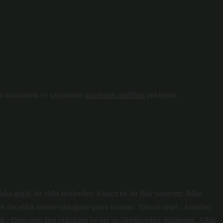
en kazandırdı ve çalışmanın
akademik niteliğini
pekiştirdi.
aha güçlü bir iddia beklerdim. Kısaca ek bir fikir sunayım: İhlâsı
ın en öncelikli mesele olduğunu şuura varmak. Takvalı amel : Amelleri
ak : Dünyanın fani olduğunu ve her an ölebileceğini düşünmek. Allah