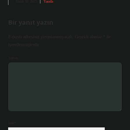
Aralık 10, 2025
Yanıtla
Bir yanıt yazın
E-posta adresiniz yayınlanmayacak.
Gerekli alanlar
*
ile
işaretlenmişlerdir
Yorum
İsim*