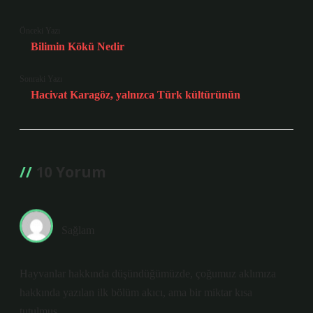
Önceki Yazı
Bilimin Kökü Nedir
Sonraki Yazı
Hacivat Karagöz, yalnızca Türk kültürünün
10 Yorum
Sağlam
Hayvanlar hakkında düşündüğümüzde, çoğumuz aklımıza
hakkında yazılan ilk bölüm akıcı, ama bir miktar kısa
tutulmuş.