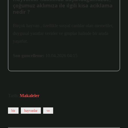
çoğumuz aklımıza ile ilgili kisa aciklama
nedir ?
Birçok hayvan , özellikle sosyal canlılar olan memeliler,
duygusal yanıtlar verirler ve gruplar halinde bir arada
yaşarlar.
Son guncelleme:
10.04.2026 04:15
Tarih:
Makaleler
bir
hayvanlar
ve