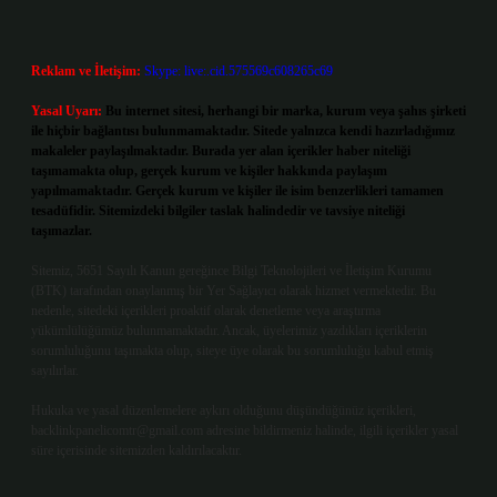
Reklam ve İletişim:
Skype: live:.cid.575569c608265c69
Yasal Uyarı:
Bu internet sitesi, herhangi bir marka, kurum veya şahıs şirketi
ile hiçbir bağlantısı bulunmamaktadır. Sitede yalnızca kendi hazırladığımız
makaleler paylaşılmaktadır. Burada yer alan içerikler haber niteliği
taşımamakta olup, gerçek kurum ve kişiler hakkında paylaşım
yapılmamaktadır. Gerçek kurum ve kişiler ile isim benzerlikleri tamamen
tesadüfidir. Sitemizdeki bilgiler taslak halindedir ve tavsiye niteliği
taşımazlar.
Sitemiz, 5651 Sayılı Kanun gereğince Bilgi Teknolojileri ve İletişim Kurumu
(BTK) tarafından onaylanmış bir Yer Sağlayıcı olarak hizmet vermektedir. Bu
nedenle, sitedeki içerikleri proaktif olarak denetleme veya araştırma
yükümlülüğümüz bulunmamaktadır. Ancak, üyelerimiz yazdıkları içeriklerin
sorumluluğunu taşımakta olup, siteye üye olarak bu sorumluluğu kabul etmiş
sayılırlar.
Hukuka ve yasal düzenlemelere aykırı olduğunu düşündüğünüz içerikleri,
backlinkpanelicomtr@gmail.com
adresine bildirmeniz halinde, ilgili içerikler yasal
süre içerisinde sitemizden kaldırılacaktır.