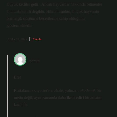
büyük kediler gelir . Ancak hayvanlar hakkında bilinenler
bununla sınırlı değildir. Bilim insanları, birçok hayvanın
karmaşık düşünme becerilerine sahip olduğunu
göstermektedir.
Aralık 10, 2025
Yanıtla
admin
Efe!
Katkılarınız sayesinde makale, yalnızca
akademik
bir
metin değil, aynı zamanda daha
ikna edici
bir anlatım
kazandı.