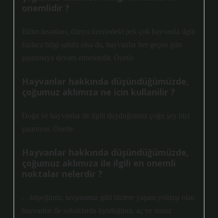
onemlidir ?
Bilim insanları, dünya üzerindeki pek çok hayvanla ilgili
fazlaca bilgi sahibi olsa da, hayvanlar her geçen gün
şaşırtmaya devam etmektedir. Özetle
Hayvanlar hakkında düşündüğümüzde,
çoğumuz aklımıza ne icin kullanilir ?
Doğa ve hayvanlar ile ilgili duyduğumuz çoğu şey bizi
şaşırtıyor. Özetle
Hayvanlar hakkında düşündüğümüzde,
çoğumuz aklımıza ile ilgili en onemli
noktalar nelerdir ?
…köpeğimiz, tavşanımız gibi bizlere yaşam yoldaşı olan
hayvanlar ile sokaklarda üşüdüğünü, aç ve susuz