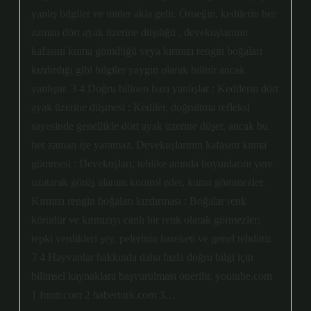
yanlış bilgiler ve mitler akla gelir. Örneğin, kedilerin her
zaman dört ayak üzerine düştüğü , devekuşlarının
kafasını kuma gömdüğü veya kırmızı rengin boğaları
kızdırdığı gibi bilgiler yaygın olarak bilinir ancak
yanlıştır. 3 4 Doğru bilinen bazı yanlışlar : Kedilerin dört
ayak üzerine düşmesi : Kediler, doğrultma refleksi
sayesinde genellikle dört ayak üzerine düşer, ancak bu
her zaman işe yaramaz. Devekuşlarının kafasını kuma
gömmesi : Devekuşları, tehlike anında boyunlarını yere
uzatarak görüş alanını kontrol eder, kuma gömmezler.
Kırmızı rengin boğaları kızdırması : Boğalar renk
körüdür ve kırmızıyı canlı bir renk olarak görmezler;
tepki verdikleri şey, pelerinin hareketi ve genel tehdittir.
3 4 Hayvanlar hakkında daha fazla doğru bilgi için
bilimsel kaynaklara başvurulması önerilir. youtube.com
1 frmtr.com 2 haberturk.com 3…