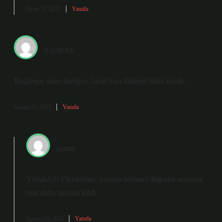
Ekim 10, 2025
Yanıtla
YörükAli
Başlangıç akıcı ilerliyor, fakat bazı ifadeler fazla klasik.
Kasım 25, 2025
Yanıtla
admin
YörükAli!
Fikirleriniz, yazının bilimsel değerini artırarak
onu daha anlamlı kıldı.
Kasım 25, 2025
Yanıtla