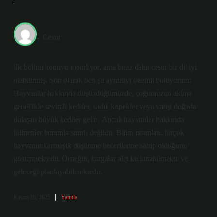
Cesur
İlk bölüm konuyu toparlıyor, ama biraz daha cesur bir dil iyi
olabilirmiş. Son olarak ben şu ayrıntıyı önemli buluyorum:
Hayvanlar hakkında düşündüğümüzde, çoğumuzun aklına
genellikle sevimli kediler, sadık köpekler veya vahşi doğada
dolaşan büyük kediler gelir . Ancak hayvanlar hakkında
bilinenler bununla sınırlı değildir. Bilim insanları, birçok
hayvanın karmaşık düşünme becerilerine sahip olduğunu
göstermektedir. Örneğin, kargalar alet kullanabilmekte ve
geleceği planlayabilmektedir.
Kasım 28, 2025
Yanıtla