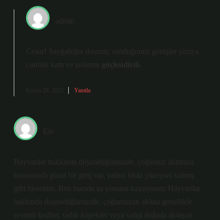
admin
Cesur! Saygıdeğer dostum, sunduğunuz görüşler yazıya
canlılık
kattı ve anlatımı
güçlendirdi
.
Kasım 28, 2025
Yanıtla
Efe
Hayvanlar hakkında düşündüğümüzde, çoğumuz aklımıza
konusunda güzel bir giriş var, yalnız biraz yüzeysel kalmış
gibi hissettim. Ben burada şu yoruma kayıyorum: Hayvanlar
hakkında düşündüğümüzde, çoğumuzun aklına genellikle
sevimli kediler, sadık köpekler veya vahşi doğada dolaşan