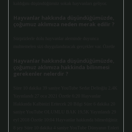
kaldığını düşündüğümüz sokak hayvanları geliyor.
Hayvanlar hakkında düşündüğümüzde,
çoğumuz aklımıza neden merak edilir ?
Sürprizlerle dolu hayvanlar aleminde duyunca
muhtemelen sizi duygulandıracak gerçekler var. Özetle
Hayvanlar hakkında düşündüğümüzde,
çoğumuz aklımıza hakkinda bilinmesi
gerekenler nelerdir ?
Süre 10 dakika 39 saniye YouTube Sedat Delioğlu 2,4K
Yayınlandı 27 oca 2021 Özetle 6:20 Hayvanlar
Hakkında Kalbinizi Eritecek 20 Bilgi Süre 6 dakika 20
saniye YouTube OLUMLU BAK 19,5K Yayınlandı 29
eyl 2018 Özetle 10:04 Hayvanlar hakkında bilmediğiniz
8 şey Süre 10 dakika 4 saniye YouTube Dünyanın Enleri