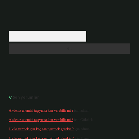
Arama
Son yorumlar
Akdeniz anemisi taşıyıcısı kan verebilir mi ?
için
admin
Akdeniz anemisi taşıyıcısı kan verebilir mi ?
için
Göktürk
1 kilo vermek için kaç saat yüzmek gerekir ?
için
admin
1 kilo vermek için kaç saat yüzmek gerekir ?
için
Uzun