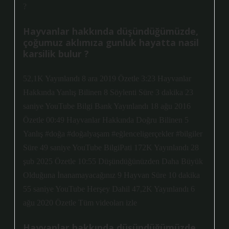
?
Hayvanlar hakkında düşündüğümüzde,
çoğumuz aklımıza gunluk hayatta nasil
karsilik bulur ?
52,1K Yayınlandı 8 ara 2019 Özetle 3:23 Hayvanlar
Hakkında Yanlış Bilinen 8 Söylenti Süre 3 dakika 23
saniye YouTube Bilgi Bank Yayınlandı 18 ağu 2016
Özetle 00:49 Hayvanlar Hakkında Doğru Bilinen 5
Yanlış #doğa #doğalyaşam #eğlenceligerçekler #bilgiler
Süre 49 saniye YouTube BilgiPati 172K Yayınlandı 28
şub 2025 Özetle 10:55 Düşündüğünüzden Daha Büyük
Olduğuna İnanamayacağınız 9 Hayvan Süre 10 dakika
55 saniye YouTube Herşey Dahil 47,2K Yayınlandı 6
ağu 2020 Özetle Tüm videoları izle
Hayvanlar hakkında düşündüğümüzde,