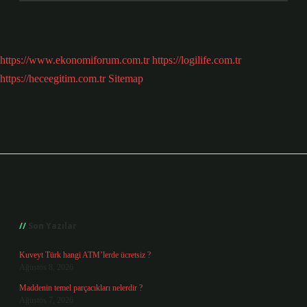
https://www.ekonomiforum.com.tr
https://logilife.com.tr
https://heceegitim.com.tr
Sitemap
Sidebar
Son Yazılar
Kuveyt Türk hangi ATM’lerde ücretsiz ?
Ağustos 8, 2026
Maddenin temel parçacıkları nelerdir ?
Ağustos 7, 2026