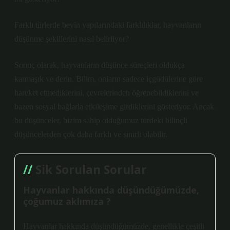
Farklı türlerde beyin yapılarındaki farklılıklar, hayvanların
düşünme şekillerini nasıl belirliyor?
Sonuç olarak, hayvanların düşünce süreçleri oldukça
karmaşık ve derin. Bilim, onların sadece içgüdülerine göre
hareket etmediklerini, çevrelerinden öğrenebildiklerini ve
bazen sosyal bağlarla etkileşime girdiklerini gösteriyor. Ancak
bu düşünceler, bizim sahip olduğumuz türdeki bilinçli
düşüncelerden çok daha farklı ve sınırlı olabilir.
Sik Sorulan Sorular
Hayvanlar hakkında düşündüğümüzde,
çoğumuz aklımıza ?
Hayvanlar hakkında düşündüğümüzde, genellikle çeşitli