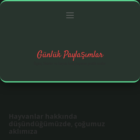
menüyü
Anasayfa
Gizlilik Politikası
Yasal Uyarı
aç
Hakkımızda
Günlük Paylaşımlar
İlginç fikirler ve hayatı kolaylaştıran pratik notlar.
Hayvanlar hakkında
düşündüğümüzde, çoğumuz
aklımıza