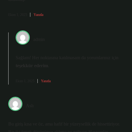
Ekim 1, 2025
Yanıtla
admin
Sağlam! Her noktasına katılmasam da yorumlarınız için
teşekkür ederim
.
Ekim 1, 2025
Yanıtla
Aslı
Bu giriş kısa ve öz, ama hafif bir yüzeysellik de hissettiriyor.
Bir iki örnek düşününce aklıma şu geliyor: Hayvanlar