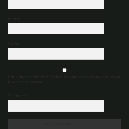
E-Posta*
Web Sitesi
Daha sonraki yorumlarımda kullanılması için adım, e-posta adresim ve site adresim
bu tarayıcıya kaydedilsin.
7 + 8 kaçtır?
*