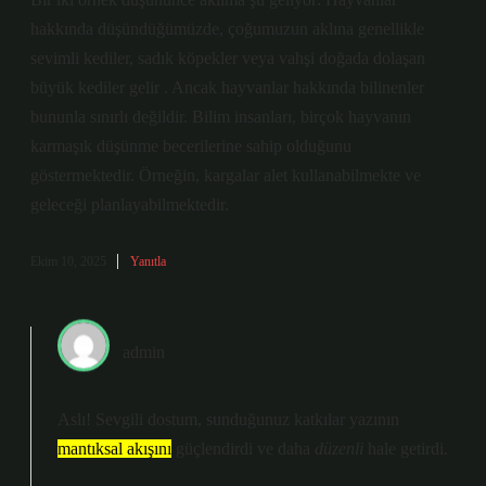
hakkında düşündüğümüzde, çoğumuzun aklına genellikle
sevimli kediler, sadık köpekler veya vahşi doğada dolaşan
büyük kediler gelir . Ancak hayvanlar hakkında bilinenler
bununla sınırlı değildir. Bilim insanları, birçok hayvanın
karmaşık düşünme becerilerine sahip olduğunu
göstermektedir. Örneğin, kargalar alet kullanabilmekte ve
geleceği planlayabilmektedir.
Ekim 10, 2025
Yanıtla
admin
Aslı! Sevgili dostum, sunduğunuz katkılar yazının
mantıksal akışını
güçlendirdi ve daha
düzenli
hale getirdi.