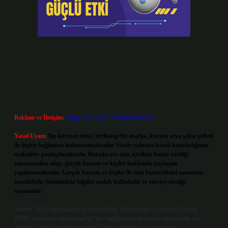
Reklam ve İletişim:
Skype: live:.cid.575569c608265c69
Yasal Uyarı:
Bu internet sitesi, herhangi bir marka, kurum veya şahıs şirketi
ile hiçbir bağlantısı bulunmamaktadır. Sitede yalnızca kendi hazırladığımız
makaleler paylaşılmaktadır. Burada yer alan içerikler haber niteliği
taşımamakta olup, gerçek kurum ve kişiler hakkında paylaşım
yapılmamaktadır. Gerçek kurum ve kişiler ile isim benzerlikleri tamamen
tesadüfidir. Sitemizdeki bilgiler taslak halindedir ve tavsiye niteliği
taşımazlar.
Sitemiz, 5651 Sayılı Kanun gereğince Bilgi Teknolojileri ve İletişim Kurumu
(BTK) tarafından onaylanmış bir Yer Sağlayıcı olarak hizmet vermektedir. Bu
nedenle, sitedeki içerikleri proaktif olarak denetleme veya araştırma