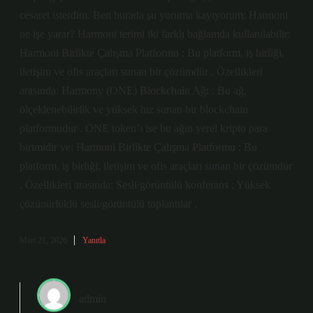
cesaret isterdim. Ben burada şu yoruma kayıyorum: Harmoni
ne işe yarar? Harmoni terimi iki farklı bağlamda kullanılabilir:
Harmoni Birlikte Çalışma Platformu : Bu platform, iş birliği,
iletişim ve ofis araçları sunan bir çözümdür . Özellikleri
arasında: Harmony (ONE) Blockchain Ağı : Bu ağ,
ölçeklenebilirlik ve yüksek hız sunan bir blockchain
platformudur . ONE token’ı ise bu ağın yerel kripto para
birimidir ve: Harmoni Birlikte Çalışma Platformu : Bu
platform, iş birliği, iletişim ve ofis araçları sunan bir çözümdür
. Özellikleri arasında: Sesli/görüntülü konferans : Yüksek
çözünürlüklü sesli/görüntülü toplantılar .
Mart 21, 2026
Yanıtla
admin