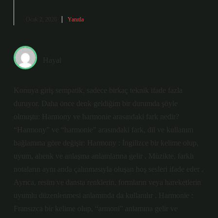
Ocak 2, 2026
Yanıtla
Hayal
Konuya giriş sempatik, sadece birkaç teknik ifade fazla
duruyor. Daha önce denk geldiğim bir durumda şöyle
olmuştu: Harmony ve harmonie arasındaki fark nedir?
“Harmony” ve “harmonie” arasındaki fark, dil ve kullanım
bağlamına göre değişir: Harmony : İngilizce bir kelime olup,
uyum, ahenk ve anlaşma anlamlarına gelir . Müzikte, farklı
notaların aynı anda çalınmasıyla oluşan hoş sesleri ifade eder .
Ayrıca, resim ve dansta renklerin, formların veya hareketlerin
uyumlu düzenlenmesi anlamında da kullanılır . Harmonie :
Fransızca bir kelime olup, “armoni” anlamına gelir ve