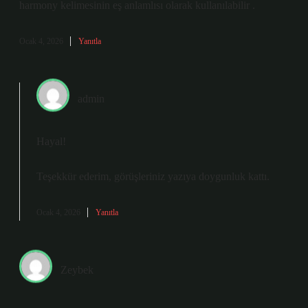
harmony kelimesinin eş anlamlısı olarak kullanılabilir .
Ocak 4, 2026
Yanıtla
admin
Hayal!
Teşekkür ederim, görüşleriniz yazıya
doygunluk
kattı.
Ocak 4, 2026
Yanıtla
Zeybek