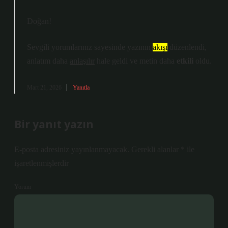
Doğan!
Sevgili yorumlarınız sayesinde yazının
akışı
düzenlendi,
anlatım daha
anlaşılır
hale geldi ve metin daha
etkili
oldu.
Mart 21, 2026
Yanıtla
Bir yanıt yazın
E-posta adresiniz yayınlanmayacak.
Gerekli alanlar
*
ile
işaretlenmişlerdir
Yorum