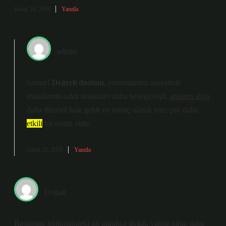
Şubat 20, 2026
Yanıtla
admin
Samur!
Değerli dostum
, yorumlarınız sayesinde
makalemin
odak noktaları
daha belirginleşti
,
anlatım akışı
daha düzenli hale geldi ve sonuç olarak yazı çok daha
etkili
bir metin oldu.
Şubat 20, 2026
Yanıtla
Doğan
Başlangıç bölümündeki dil oldukça doğal, yalnız biraz daha