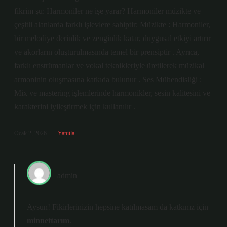
fikrim şu: Harmoniler ne işe yarar? Harmoniler müzikte ve
çeşitli alanlarda farklı işlevlere sahiptir: Müzikte : Harmoniler,
bir melodiye derinlik ve zenginlik katar, duygusal etkiyi artırır
ve akorların oluşturulmasında temel bir prensiptir . Ayrıca,
farklı enstrümanlar ve vokal teknikleriyle üretilerek müzikal
armoninin oluşmasına katkıda bulunur . Ses Mühendisliği :
Mix ve mastering işlemlerinde harmonikler, sesin kalitesini ve
karakterini iyileştirmek için kullanılır .
Ocak 2, 2026
Yanıtla
admin
Aysun! Fikirlerinizin hepsine katılmasam da katkınız için
minnettarım
.