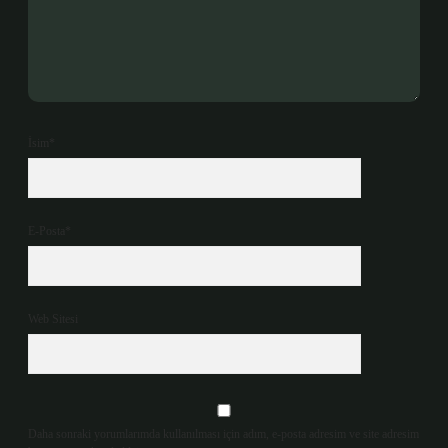
İsim*
E-Posta*
Web Sitesi
Daha sonraki yorumlarımda kullanılması için adım, e-posta adresim ve site adresim