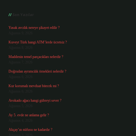
Sidebar
Son Yazılar
Yasak avcılık nereye şikayet edilir ?
Ağustos 9, 2026
Kuveyt Türk hangi ATM’lerde ücretsiz ?
Ağustos 8, 2026
Maddenin temel parçacıkları nelerdir ?
Ağustos 7, 2026
Doğrudan ayrımcılık örnekleri nelerdir ?
Ağustos 6, 2026
Kur korumalı mevduat bitecek mi ?
Ağustos 6, 2026
Avokado ağacı hangi gübreyi sever ?
Ağustos 5, 2026
Ay 5. evde ne anlama gelir ?
Ağustos 4, 2026
Akçay’ın nüfusu ne kadardır ?
Ağustos 3, 2026