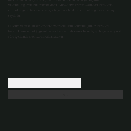
yükümlülüğümüz bulunmamaktadır. Ancak, üyelerimiz yazdıkları içeriklerin
sorumluluğunu taşımakta olup, siteye üye olarak bu sorumluluğu kabul etmiş
sayılırlar.
Hukuka ve yasal düzenlemelere aykırı olduğunu düşündüğünüz içerikleri,
backlinkpanelicomtr@gmail.com
adresine bildirmeniz halinde, ilgili içerikler yasal
süre içerisinde sitemizden kaldırılacaktır.
Arama