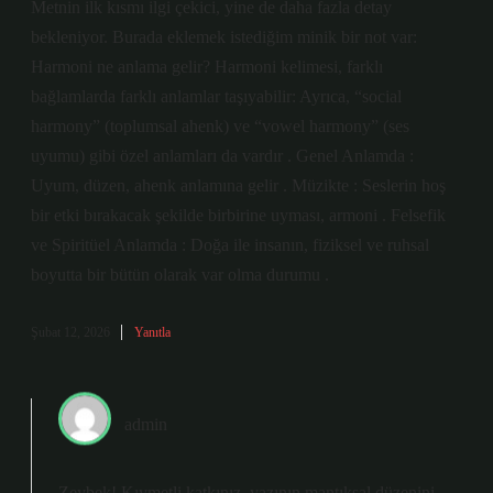
Metnin ilk kısmı ilgi çekici, yine de daha fazla detay
bekleniyor. Burada eklemek istediğim minik bir not var:
Harmoni ne anlama gelir? Harmoni kelimesi, farklı
bağlamlarda farklı anlamlar taşıyabilir: Ayrıca, “social
harmony” (toplumsal ahenk) ve “vowel harmony” (ses
uyumu) gibi özel anlamları da vardır . Genel Anlamda :
Uyum, düzen, ahenk anlamına gelir . Müzikte : Seslerin hoş
bir etki bırakacak şekilde birbirine uyması, armoni . Felsefik
ve Spiritüel Anlamda : Doğa ile insanın, fiziksel ve ruhsal
boyutta bir bütün olarak var olma durumu .
Şubat 12, 2026
Yanıtla
admin
Zeybek! Kıymetli katkınız, yazının mantıksal düzenini