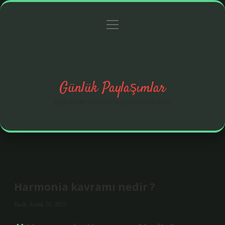
menüyü
Anasayfa
Gizlilik Politikası
Yasal Uyarı
aç
Hakkımızda
Günlük Paylaşımlar
İlginç fikirler ve hayatı kolaylaştıran pratik notlar.
Harmonia kavramı nedir ?
Tarih: Aralık 18, 2025