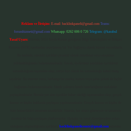
Reklam ve İletişim:
E-mail:
backlinkpaneli@gmail.com
Teams:
forumhizmeti@gmail.com
Whatsapp: 0262 606 0 726
Telegram: @karabul
Yasal Uyarı:
Sitemiz, 5651 Sayılı Kanun gereğince Bilgi Teknolojileri ve İletişim
Kurumu (BTK) tarafından onaylanmış bir Yer Sağlayıcı olarak hizmet vermektedir.
Bu nedenle, sitedeki içerikleri proaktif olarak denetleme veya araştırma
yükümlülüğümüz bulunmamaktadır. Ancak, üyelerimiz yazdıkları içeriklerin
sorumluluğunu taşımakta olup, siteye üye olarak bu sorumluluğu kabul etmiş
sayılırlar. Bu internet sitesi, herhangi bir marka, kurum veya şahıs şirketi ile hiçbir
bağlantısı bulunmamaktadır. Sitede yalnızca kendi hazırladığımız makaleler
paylaşılmaktadır. Burada yer alan içerikler haber niteliği taşımamakta olup, gerçek
kurum ve kişiler hakkında paylaşım yapılmamaktadır. Gerçek kurum ve kişiler ile
isim benzerlikleri tamamen tesadüfidir. Sitemiz, kar amacı gütmeyen ve tamamen
ücretsiz bir bilgi paylaşım platformudur. Hukuka ve yasal düzenlemelere aykırı
olduğunu düşündüğünüz içerikleri,
backlinkpanelicomtr@gmail.com
adresine