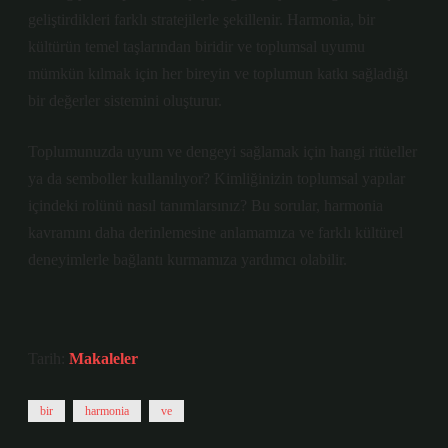
geliştirdikleri farklı stratejilerle şekillenir. Harmonia, bir
kültürün temel taşlarından biridir ve toplumsal uyumu
mümkün kılmak için her bireyin ve toplumun katkı sağladığı
bir değerler sistemini oluşturur.
Toplumunuzda uyum ve dengeyi sağlamak için hangi ritüeller
ya da semboller kullanılıyor? Kimliğinizin toplumsal yapılar
içindeki rolünü nasıl tanımlarsınız? Bu sorular, harmonia
kavramını daha derinlemesine anlamamıza ve farklı kültürel
deneyimlerle bağlantı kurmamıza yardımcı olabilir.
Tarih:
Makaleler
bir
harmonia
ve