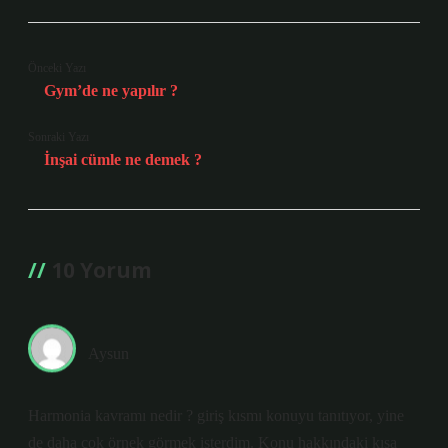
Önceki Yazı
Gym’de ne yapılır ?
Sonraki Yazı
İnşai cümle ne demek ?
10 Yorum
Aysun
Harmonia kavramı nedir ? giriş kısmı konuyu tanıtıyor, yine
de daha çok örnek görmek isterdim. Konu hakkındaki kısa