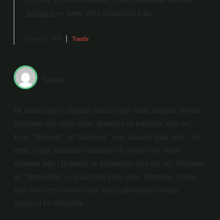
pekiştirdi
ve metni
daha bütünlüklü
kıldı.
Şubat 12, 2026
Yanıtla
Samur
İlk satırlar gayet anlaşılır, yalnız tempo biraz düşüktü. Benim
gözümde olay biraz şöyle: Harmoni ve harmony aynı mı?
Evet, “harmoni” ve “harmony” aynı kavramı ifade eder . Bu
terim, çeşitli alanlarda kullanılan bir uyum veya ahenk
anlamını taşır . Harmoni ve harmoniler aynı şey mi? Harmoni
ve “harmoniler” aynı kavramı ifade eder . Harmoni , birden
fazla nota veya akorun aynı anda çalınmasıyla oluşan
müziksel bir bileşendir .