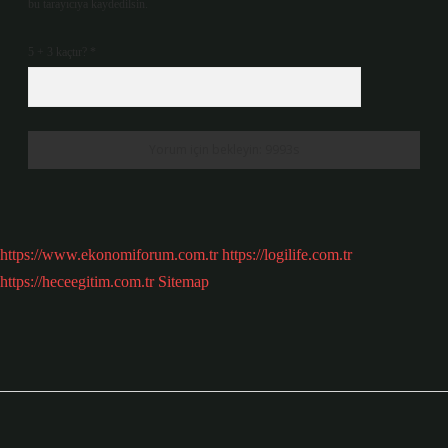
bu tarayıcıya kaydedilsin.
5 + 3 kaçtır?
*
https://www.ekonomiforum.com.tr
https://logilife.com.tr
https://heceegitim.com.tr
Sitemap