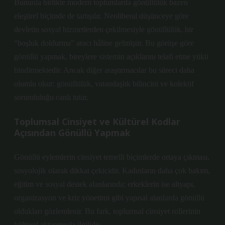
Bununla birlikte modern toplumlarda gönüllülük bazen
eleştirel biçimde de tartışılır.
Neoliberal düşünce
ye göre
devletin sosyal hizmetlerden çekilmesiyle gönüllülük, bir
“boşluk doldurma” aracı hâline gelmiştir. Bu görüşe göre
gönüllü yapmak, bireylere sistemin açıklarını telafi etme yükü
bindirmektedir. Ancak diğer araştırmacılar bu süreci daha
olumlu okur: gönüllülük, vatandaşlık bilincini ve kolektif
sorumluluğu canlı tutar.
Toplumsal Cinsiyet ve Kültürel Kodlar
Açısından Gönüllü Yapmak
Gönüllü eylemlerin cinsiyet temelli biçimlerde ortaya çıkması,
sosyolojik olarak dikkat çekicidir. Kadınların daha çok bakım,
eğitim ve sosyal destek alanlarında; erkeklerin ise altyapı,
organizasyon ve kriz yönetimi gibi yapısal alanlarda gönüllü
oldukları gözlemlenir. Bu fark, toplumsal cinsiyet rollerinin
kültürel aktarımıyla ilgilidir.