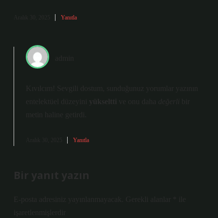
Aralık 30, 2025
Yanıtla
admin
Kıvılcım! Sevgili dostum, sunduğunuz yorumlar yazının
entelektüel düzeyini
yükseltti
ve onu daha
değerli
bir
metin haline getirdi.
Aralık 30, 2025
Yanıtla
Bir yanıt yazın
E-posta adresiniz yayınlanmayacak.
Gerekli alanlar
*
ile
işaretlenmişlerdir