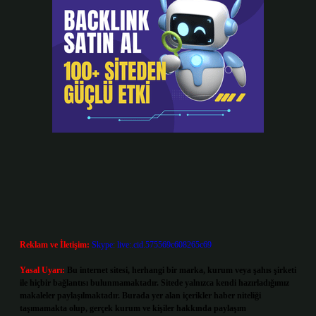
Reklam ve İletişim:
Skype: live:.cid.575569c608265c69
Yasal Uyarı:
Bu internet sitesi, herhangi bir marka, kurum veya şahıs şirketi
ile hiçbir bağlantısı bulunmamaktadır. Sitede yalnızca kendi hazırladığımız
makaleler paylaşılmaktadır. Burada yer alan içerikler haber niteliği
taşımamakta olup, gerçek kurum ve kişiler hakkında paylaşım