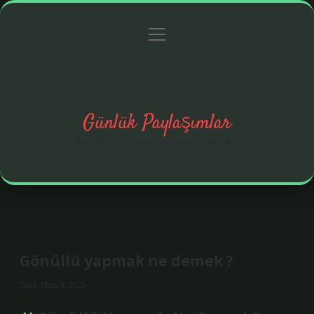
menüyü
Anasayfa
Gizlilik Politikası
Yasal Uyarı
aç
Hakkımızda
Günlük Paylaşımlar
İlginç fikirler ve hayatı kolaylaştıran pratik notlar.
Gönüllü yapmak ne demek ?
Tarih: Ekim 9, 2025