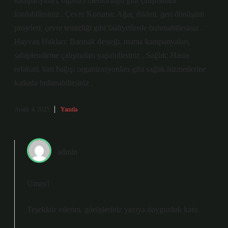
kampanyaları, öğrenci mentörlüğü gibi çalışmalara
katılabilirsiniz . Çevre Koruma: Ağaç dikimi, geri dönüşüm
projeleri, çevre temizliği gibi faaliyetlerde bulunabilirsiniz .
Hayvan Hakları: Barınak desteği, mama kampanyaları,
sahiplendirme çalışmaları yapabilirsiniz . Sağlık: Hasta
refakati, kan bağışı organizasyonları gibi sağlık hizmetlerine
katkıda bulunabilirsiniz .
Aralık 4, 2025
Yanıtla
admin
Umay!
Teşekkür ederim, görüşleriniz yazıya
doygunluk
kattı.