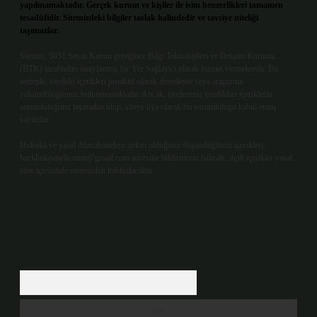
yapılmamaktadır. Gerçek kurum ve kişiler ile isim benzerlikleri tamamen
tesadüfidir. Sitemizdeki bilgiler taslak halindedir ve tavsiye niteliği
taşımazlar.
Sitemiz, 5651 Sayılı Kanun gereğince Bilgi Teknolojileri ve İletişim Kurumu
(BTK) tarafından onaylanmış bir Yer Sağlayıcı olarak hizmet vermektedir. Bu
nedenle, sitedeki içerikleri proaktif olarak denetleme veya araştırma
yükümlülüğümüz bulunmamaktadır. Ancak, üyelerimiz yazdıkları içeriklerin
sorumluluğunu taşımakta olup, siteye üye olarak bu sorumluluğu kabul etmiş
sayılırlar.
Hukuka ve yasal düzenlemelere aykırı olduğunu düşündüğünüz içerikleri,
backlinkpanelicomtr@gmail.com
adresine bildirmeniz halinde, ilgili içerikler yasal
süre içerisinde sitemizden kaldırılacaktır.
Arama