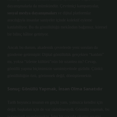
dayanışmalarla da mümkündür.
Çevrimiçi kampanyalar
,
sosyal medya dayanışmaları
ve dijital platformlar
aracılığıyla insanlar saniyeler içinde kolektif eyleme
katılabiliyor. Bu da gönüllülüğü mekândan bağımsız, küresel
bir bilinç hâline getiriyor.
Ancak bu durum, akademik çevrelerde yeni soruları da
gündeme getirmiştir: Dijital gönüllülük gerçekten “katılım”
mı, yoksa “izleme kültürü”nün bir uzantısı mı? Cevap,
gönüllü yapma biçimimizin samimiyetinde gizlidir. Çünkü
gönüllülüğün özü, görünmek değil, dönüştürmektir.
Sonuç: Gönüllü Yapmak, İnsan Olma Sanatıdır
Tarih boyunca insanın en güçlü yanı, yalnızca kendisi için
değil, başkaları için de var olabilmesiydi. Gönüllü yapmak, bu
potansiyeli uyandırmaktır. İster bir çocuğa okuma sevgisi