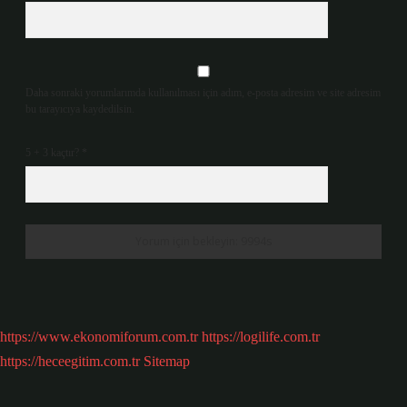
Daha sonraki yorumlarımda kullanılması için adım, e-posta adresim ve site adresim
bu tarayıcıya kaydedilsin.
5 + 3 kaçtır?
*
https://www.ekonomiforum.com.tr
https://logilife.com.tr
https://heceegitim.com.tr
Sitemap