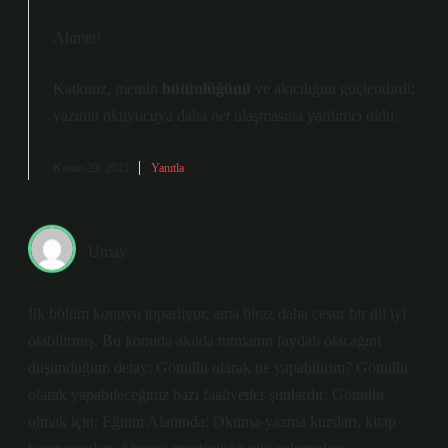
Ahmet!
Katkınız, metnin
bütünlüğünü
ve
akıcılığını
güçlendirdi;
yazının okuyucuya daha
net
ulaşmasına yardımcı oldu.
Kasım 29, 2025
Yanıtla
Umay
İlk bölüm konuyu toparlıyor, ama biraz daha cesur bir dil iyi
olabilirmiş. Bu konuda akılda tutmanın faydalı olacağını
düşündüğüm detay: Gönüllü olarak ne yapabilirim? Gönüllü
olarak yapabileceğiniz bazı faaliyetler şunlardır: Gönüllü
olmak için: Eğitim Alanında: Okuma-yazma kursları, kitap