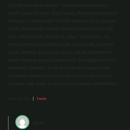
Gönüllü yapmak ne demek ? açıklamalarının başlangıcı
yeterli, yalnız hız biraz düşük kalmış. Konu hakkındaki kısa
fikrim şu: Gönüllü nedir? Gönüllü kelimesi, bir işi yapmayı
hiçbir yükümlülüğü yokken isteyerek üstlenen kişiyi ifade
eder. Gönüllü nedir gönüllü ne yapar ? Gönüllülük , bir
bireyin herhangi bir maddi karşılık veya kazanç beklentisi
içinde olmadan, toplum için faydalı olacağı düşünülen bir
hedefe ulaşmak amacıyla kendi isteği ile katıldığı faaliyetler
bütünüdür. Gönüllü , bu tür faaliyetlerde bulunan kişidir.
Gönüllüler, faaliyetlerini resmî veya özel bir kurum veya
kuruluşa bağlı olarak ya da bireysel çabalarla sürdürebilirler.
Kasım 29, 2025
Yanıtla
admin