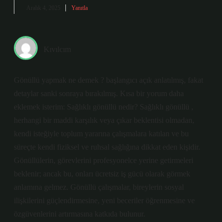
Aralık 4, 2025
Yanıtla
Kıvılcım
Gönüllü yapmak ne demek ? başlangıcı açık anlatılmış, fakat
detaylar sanki sonraya bırakılmış. Kısa bir yorum daha
eklemek isterim: Sağlıklı gönüllü nedir? Sağlıklı gönüllü ,
herhangi bir maddi karşılık veya çıkar beklentisi olmadan,
kendi isteğiyle toplum yararına çalışmalara katılan ve bu
süreçte kendi fiziksel ve ruhsal sağlığına dikkat eden kişidir.
Gönüllülerin, görevlerini profesyonelce yerine getirmeleri
beklenir; ancak bu, onları ücretsiz iş gücü olarak görmek
anlamına gelmez. Gönüllü çalışmalar, bireylerin sosyal
ilişkilerini güçlendirmesine, yeni beceriler öğrenmesine ve
özgüvenlerini artırmasına katkıda bulunur.