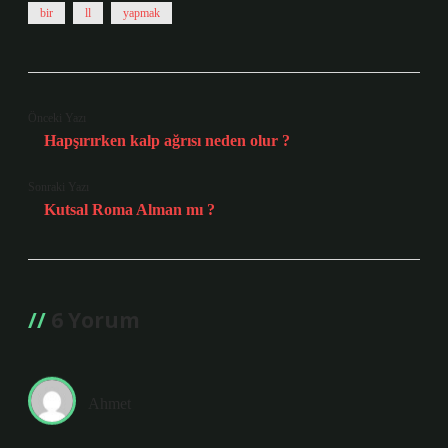
bir
ll
yapmak
Önceki Yazı
Hapşırırken kalp ağrısı neden olur ?
Sonraki Yazı
Kutsal Roma Alman mı ?
6 Yorum
Ahmet