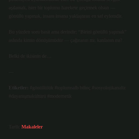
aşılamak, ister bir toplumu harekete geçirmek olsun —
gönüllü yapmak, insanı insana yaklaştıran en saf eylemdir.
Bu yüzden soru basit ama derindir: “Birini gönüllü yapmak”
aslında kimin dönüşümüdür — çağıranın mı, katılanın mı?
Belki de ikisinin de…
—
Etiketler:
#gönüllülük
#toplumsalb bilinç
#sosyolojikanaliz
#dayanışmakültürü
#modernetik
Tarih:
Makaleler