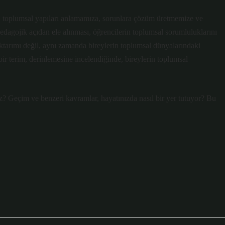
 toplumsal yapıları anlamamıza, sorunlara çözüm üretmemize ve
dagojik açıdan ele alınması, öğrencilerin toplumsal sorumluluklarını
 aktarımı değil, aynı zamanda bireylerin toplumsal dünyalarındaki
 bir terim, derinlemesine incelendiğinde, bireylerin toplumsal
z? Geçim ve benzeri kavramlar, hayatınızda nasıl bir yer tutuyor? Bu