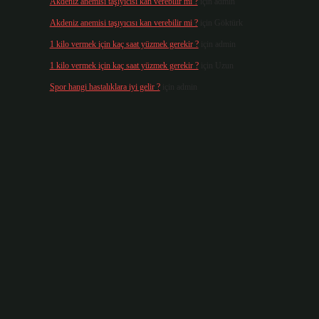
Akdeniz anemisi taşıyıcısı kan verebilir mi ?
için
admin
Akdeniz anemisi taşıyıcısı kan verebilir mi ?
için
Göktürk
1 kilo vermek için kaç saat yüzmek gerekir ?
için
admin
1 kilo vermek için kaç saat yüzmek gerekir ?
için
Uzun
Spor hangi hastalıklara iyi gelir ?
için
admin