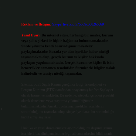
,
Reklam ve İletişim:
Skype: live:.cid.575569c608265c69
Yasal Uyarı:
Bu internet sitesi, herhangi bir marka, kurum
veya şahıs şirketi ile hiçbir bağlantısı bulunmamaktadır.
Sitede yalnızca kendi hazırladığımız makaleler
paylaşılmaktadır. Burada yer alan içerikler haber niteliği
taşımamakta olup, gerçek kurum ve kişiler hakkında
paylaşım yapılmamaktadır. Gerçek kurum ve kişiler ile isim
benzerlikleri tamamen tesadüfidir. Sitemizdeki bilgiler taslak
halindedir ve tavsiye niteliği taşımazlar.
Sitemiz, 5651 Sayılı Kanun gereğince Bilgi Teknolojileri ve
İletişim Kurumu (BTK) tarafından onaylanmış bir Yer Sağlayıcı
olarak hizmet vermektedir. Bu nedenle, sitedeki içerikleri proaktif
olarak denetleme veya araştırma yükümlülüğümüz
bulunmamaktadır. Ancak, üyelerimiz yazdıkları içeriklerin
m
sorumluluğunu taşımakta olup, siteye üye olarak bu sorumluluğu
kabul etmiş sayılırlar.
Hukuka ve yasal düzenlemelere aykırı olduğunu düşündüğünüz
içerikleri,
backlinkpanelicomtr@gmail.com
adresine bildirmeniz