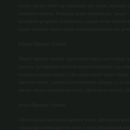
Geçim, hayatın temel yapı taşlarından biri olarak, insanların 
yöntemleri tanımlar. Pedagojik açıdan bakıldığında, “geçim” 
becerilerini geliştirme ve toplumsal yaşamda kendi yerlerini 
kişinin kendisini toplum içinde anlamlandırabilmesi için gerek
Bilişsel Öğrenme Teorileri
Bilişsel öğrenme teorileri, öğrencilerin bilgiye nasıl eriştiği
kavramı, bu bağlamda bireylerin hayatta kalabilmek için sadec
toplumsal yapıları anlama ve bu yapılar içinde kendi rollerini
bilincine varmak, toplumsal sorumlulukları anlamak ve bu sor
süreçte, eleştirel düşünme becerileri, öğrencilerin çevresel, e
Sosyal Öğrenme Teorileri
Albert Bandura’nın sosyal öğrenme teorisi, öğrenmenin gözlem
yoluyla öğrenebileceğini öne sürer. Geçim gibi toplumun temel