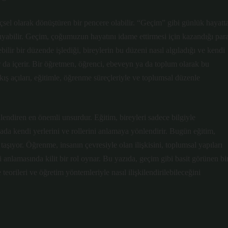
çsel olarak dönüştüren bir pencere olabilir. “Geçim” gibi günlük hayatt
aşıyabilir. Geçim, çoğumuzun hayatını idame ettirmesi için kazandığı par
lir bir düzende işlediği, bireylerin bu düzeni nasıl algıladığı ve kendi
ar da içerir. Bir öğretmen, öğrenci, ebeveyn ya da toplum olarak bu
kış açıları, eğitimle, öğrenme süreçleriyle ve toplumsal düzenle
ndiren en önemli unsurdur. Eğitim, bireyleri sadece bilgiyle
a kendi yerlerini ve rollerini anlamaya yönlendirir. Bugün eğitim,
şıyor. Öğrenme, insanın çevresiyle olan ilişkisini, toplumsal yapıları
i anlamasında kilit bir rol oynar. Bu yazıda, geçim gibi basit görünen bi
eorileri ve öğretim yöntemleriyle nasıl ilişkilendirilebileceğini