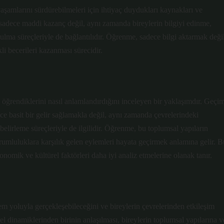
yaşamlarını sürdürebilmeleri için ihtiyaç duydukları kaynakları ve
sadece maddi kazanç değil, aynı zamanda bireylerin bilgiyi edinme,
bulma süreçleriyle de bağlantılıdır. Öğrenme, sadece bilgi aktarmak değil
li becerileri kazanması sürecidir.
 ve öğrendiklerini nasıl anlamlandırdığını inceleyen bir yaklaşımdır. Geçi
e basit bir gelir sağlamakla değil, aynı zamanda çevrelerindeki
 belirleme süreçleriyle de ilgilidir. Öğrenme, bu toplumsal yapıların
umluluklara karşılık gelen eylemleri hayata geçirmek anlamına gelir. B
konomik ve kültürel faktörleri daha iyi analiz etmelerine olanak tanır.
 yoluyla gerçekleşebileceğini ve bireylerin çevrelerinden etkileşim
 dinamiklerinden birinin anlaşılması, bireylerin toplumsal yapılarına v