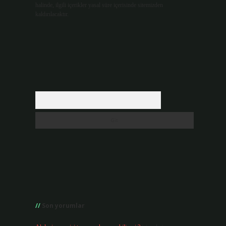
halinde, ilgili içerikler yasal süre içerisinde sitemizden
kaldırılacaktır.
Arama
Son yorumlar