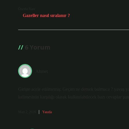
Önceki Yazı
Gazeller nasıl sıralanır ?
6 Yorum
Ahmet
Girişte acele edilmemiş; Geçim ne demek bulmaca ? yavaş ya
kelimesinin karşılığı olarak kullanılabilecek bazı cevaplar şu
Mart 2, 2026
Yanıtla