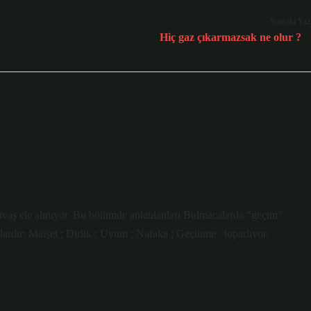
Sonraki Yaz
Hiç gaz çıkarmazsak ne olur ?
vaş ele alınıyor. Bu bölümde anlatılanları Bulmacalarda “geçim”
nlardır: Maişet ; Dirlik ; Uyum ; Nafaka ; Geçinme . toparlıyor.