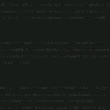
sal adalet ve eşitlik gibi kavramlar, öğrencilerin sadece kitaplardan değil
bir toplumun ekonomik yapısını ve bireylerin bu yapıya nasıl katıldığını
ar derin ve sorgulayıcı olursa, öğrenme o kadar dönüştürücü olabilir.
guladıkları konusunda belirleyici bir rol oynar. Geçim gibi önemli bir
n ibaret değildir. Bu kavramı öğretirken, öğrencilere yalnızca ekonomik
unmak gerekir. Bu, onları sadece “geçim” kavramıyla tanıştırmak değil,
tmak anlamına gelir.
 almak yerine, katılımcı bir süreçle keşfetmelerine olanak tanır. Bu, geçi
Öğrenciler, kendi yaşam deneyimlerinden veya toplumlarının ekonomik
şekilde öğrenebilirler. Öğrenme sürecinde, öğrencilerin grup
m örnekleri üzerinde fikir alışverişi yapmaları sağlanabilir. Bu süreç,