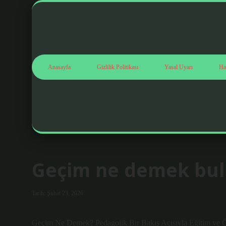
Anasayfa
Gizlilik Politikası
Yasal Uyarı
Ha
Geçim ne demek bul
Tarih: Şubat 23, 2026
Geçim Ne Demek? Pedagojik Bir Bakış Açısıyla Eğitim ve