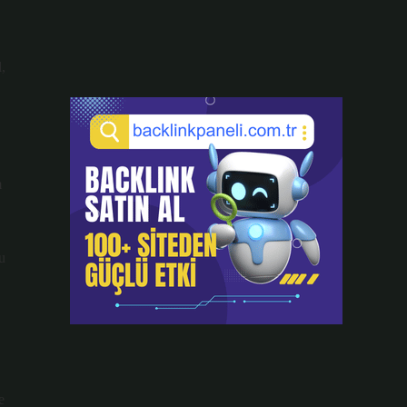
,
m
u
e