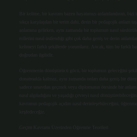
Bir kelime, bir kavram bazen hayatımızı anlamlandıran, bizi i
sıkça karşılaşılan bir terim dahi, derin bir pedagojik anlam t
anlamına gelirken, aynı zamanda bir toplumun nasıl sürdürülebi
rollerini nasıl üstlendiği gibi çok daha geniş ve derin anlaml
kelimeyi farklı şekillerde yorumlarız. Ancak, tüm bu farklı ba
doğrudan ilgilidir.
Öğrenmenin dönüştürücü gücü, bir toplumun geleceğini şekille
donatmakla kalmaz, aynı zamanda onları daha geniş bir dünyad
sadece sınavdan geçmek veya diplomanın ötesinde bir anlam ta
nasıl algıladığını ve yaşadığı çevreyi nasıl dönüştürebileceğin
kavramın pedagojik açıdan nasıl derinleşebileceğini, öğrenme t
keşfedeceğiz.
Geçim Kavramı Üzerinden Öğrenme Teorileri