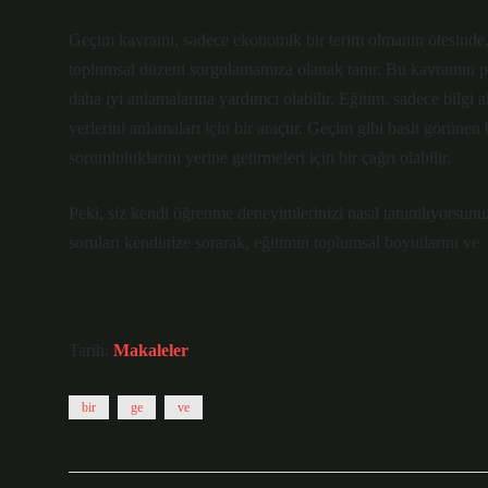
Geçim kavramı, sadece ekonomik bir terim olmanın ötesinde,
toplumsal düzeni sorgulamamıza olanak tanır. Bu kavramın pe
daha iyi anlamalarına yardımcı olabilir. Eğitim, sadece bilgi
yerlerini anlamaları için bir araçtır. Geçim gibi basit görünen
sorumluluklarını yerine getirmeleri için bir çağrı olabilir.
Peki, siz kendi öğrenme deneyimlerinizi nasıl tanımlıyorsunu
soruları kendinize sorarak, eğitimin toplumsal boyutlarını ve
Tarih:
Makaleler
bir
ge
ve