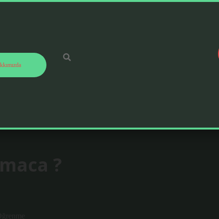
kkımızda
maca ?
 Öğrenme