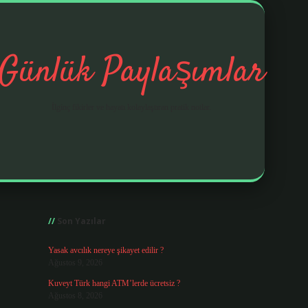
Günlük Paylaşımlar
İlginç fikirler ve hayatı kolaylaştıran pratik notlar.
Sidebar
https://elexbetgiris.org/
Son Yazılar
Yasak avcılık nereye şikayet edilir ?
Ağustos 9, 2026
Kuveyt Türk hangi ATM’lerde ücretsiz ?
Ağustos 8, 2026