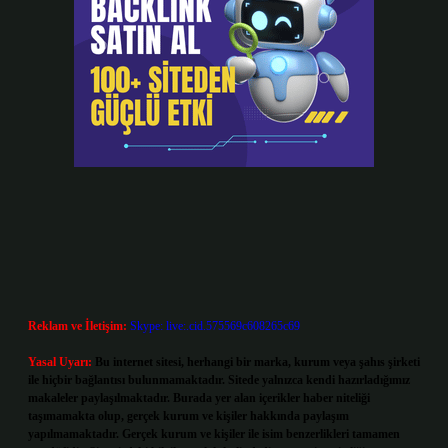
Reklam ve İletişim:
Skype: live:.cid.575569c608265c69
Yasal Uyarı:
Bu internet sitesi, herhangi bir marka, kurum veya şahıs şirketi
ile hiçbir bağlantısı bulunmamaktadır. Sitede yalnızca kendi hazırladığımız
makaleler paylaşılmaktadır. Burada yer alan içerikler haber niteliği
taşımamakta olup, gerçek kurum ve kişiler hakkında paylaşım
yapılmamaktadır. Gerçek kurum ve kişiler ile isim benzerlikleri tamamen