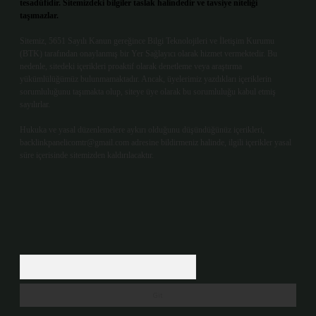
tesadüfidir. Sitemizdeki bilgiler taslak halindedir ve tavsiye niteliği
taşımazlar.
Sitemiz, 5651 Sayılı Kanun gereğince Bilgi Teknolojileri ve İletişim Kurumu
(BTK) tarafından onaylanmış bir Yer Sağlayıcı olarak hizmet vermektedir. Bu
nedenle, sitedeki içerikleri proaktif olarak denetleme veya araştırma
yükümlülüğümüz bulunmamaktadır. Ancak, üyelerimiz yazdıkları içeriklerin
sorumluluğunu taşımakta olup, siteye üye olarak bu sorumluluğu kabul etmiş
sayılırlar.
Hukuka ve yasal düzenlemelere aykırı olduğunu düşündüğünüz içerikleri,
backlinkpanelicomtr@gmail.com
adresine bildirmeniz halinde, ilgili içerikler yasal
süre içerisinde sitemizden kaldırılacaktır.
Arama