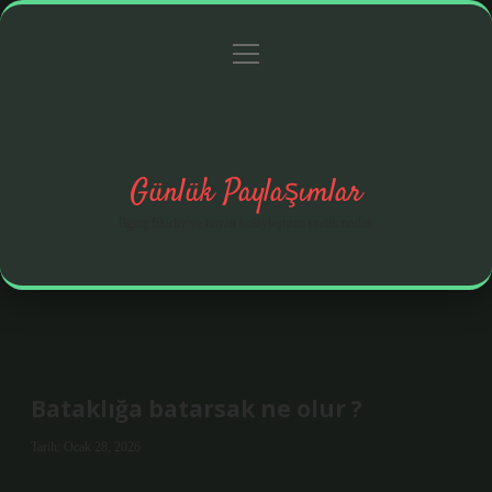
menüyü
Anasayfa
Gizlilik Politikası
Yasal Uyarı
aç
Hakkımızda
Günlük Paylaşımlar
İlginç fikirler ve hayatı kolaylaştıran pratik notlar.
Bataklığa batarsak ne olur ?
Tarih: Ocak 28, 2026