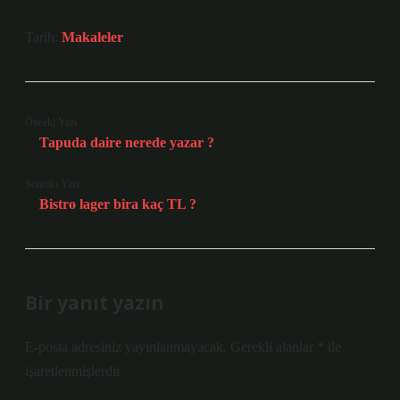
Tarih:
Makaleler
Önceki Yazı
Tapuda daire nerede yazar ?
Sonraki Yazı
Bistro lager bira kaç TL ?
Bir yanıt yazın
E-posta adresiniz yayınlanmayacak.
Gerekli alanlar
*
ile
işaretlenmişlerdir