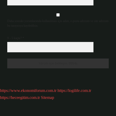
Daha sonraki yorumlarımda kullanılması için adım, e-posta adresim ve site adresim
bu tarayıcıya kaydedilsin.
9 - 5 kaçtır?
*
https://www.ekonomiforum.com.tr
https://logilife.com.tr
https://heceegitim.com.tr
Sitemap