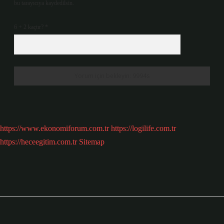
bu tarayıcıya kaydedilsin.
6 + 2 kaçtır?
*
https://www.ekonomiforum.com.tr
https://logilife.com.tr
https://heceegitim.com.tr
Sitemap