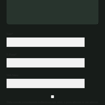
İsim*
E-Posta*
Web Sitesi
Daha sonraki yorumlarımda kullanılması için adım, e-posta adresim ve site adresim