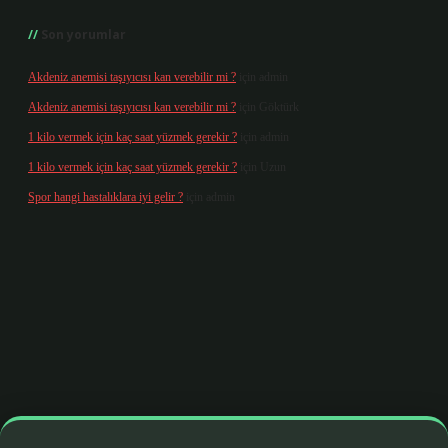
Son yorumlar
Akdeniz anemisi taşıyıcısı kan verebilir mi ?
için
admin
Akdeniz anemisi taşıyıcısı kan verebilir mi ?
için
Göktürk
1 kilo vermek için kaç saat yüzmek gerekir ?
için
admin
1 kilo vermek için kaç saat yüzmek gerekir ?
için
Uzun
Spor hangi hastalıklara iyi gelir ?
için
admin
xbetgiris.org/
betbox giriş
betexper yeni giriş