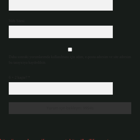
Web Sitesi
Daha sonraki yorumlarımda kullanılması için adım, e-posta adresim ve site adresim
bu tarayıcıya kaydedilsin.
6 + 2 kaçtır?
*