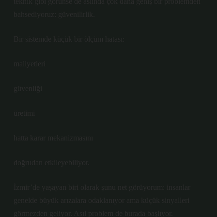
teknik gibi görünse de aslında çok daha geniş bir problemden
bahsediyoruz: güvenilirlik.
Bir sistemde küçük bir ölçüm hatası:
maliyetleri
güvenliği
üretimi
hatta karar mekanizmasını
doğrudan etkileyebiliyor.
İzmir’de yaşayan biri olarak şunu net görüyorum: insanlar
genelde büyük arızalara odaklanıyor ama küçük sinyalleri
görmezden geliyor. Asıl problem de burada başlıyor.