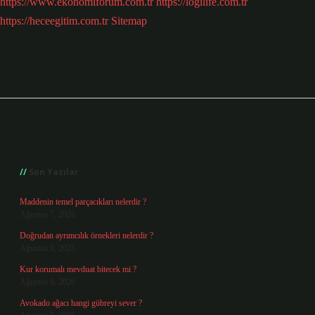
https://www.ekonomiforum.com.tr
https://logilife.com.tr
https://heceegitim.com.tr
Sitemap
Sidebar
Son Yazılar
Maddenin temel parçacıkları nelerdir ?
Ağustos 7, 2026
Doğrudan ayrımcılık örnekleri nelerdir ?
Ağustos 6, 2026
Kur korumalı mevduat bitecek mi ?
Ağustos 6, 2026
Avokado ağacı hangi gübreyi sever ?