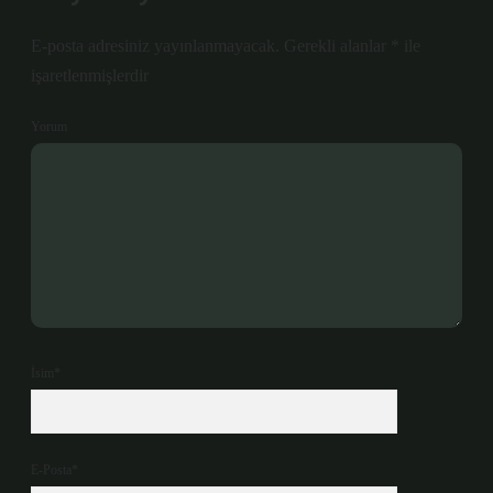
E-posta adresiniz yayınlanmayacak.
Gerekli alanlar
*
ile
işaretlenmişlerdir
Yorum
İsim*
E-Posta*