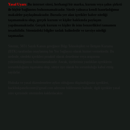
Yasal Uyarı:
Bu internet sitesi, herhangi bir marka, kurum veya şahıs şirketi
ile hiçbir bağlantısı bulunmamaktadır. Sitede yalnızca kendi hazırladığımız
makaleler paylaşılmaktadır. Burada yer alan içerikler haber niteliği
taşımamakta olup, gerçek kurum ve kişiler hakkında paylaşım
yapılmamaktadır. Gerçek kurum ve kişiler ile isim benzerlikleri tamamen
tesadüfidir. Sitemizdeki bilgiler taslak halindedir ve tavsiye niteliği
taşımazlar.
Sitemiz, 5651 Sayılı Kanun gereğince Bilgi Teknolojileri ve İletişim Kurumu
(BTK) tarafından onaylanmış bir Yer Sağlayıcı olarak hizmet vermektedir. Bu
nedenle, sitedeki içerikleri proaktif olarak denetleme veya araştırma
yükümlülüğümüz bulunmamaktadır. Ancak, üyelerimiz yazdıkları içeriklerin
sorumluluğunu taşımakta olup, siteye üye olarak bu sorumluluğu kabul etmiş
sayılırlar.
Hukuka ve yasal düzenlemelere aykırı olduğunu düşündüğünüz içerikleri,
backlinkpanelicomtr@gmail.com
adresine bildirmeniz halinde, ilgili içerikler yasal
süre içerisinde sitemizden kaldırılacaktır.