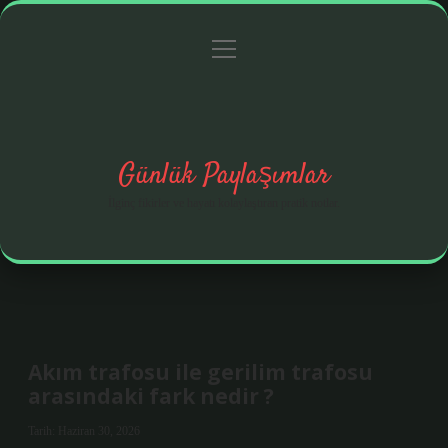
menüyü
Anasayfa
Gizlilik Politikası
Yasal Uyarı
aç
Hakkımızda
Günlük Paylaşımlar
İlginç fikirler ve hayatı kolaylaştıran pratik notlar.
Akım trafosu ile gerilim trafosu
arasındaki fark nedir ?
Tarih: Haziran 30, 2026