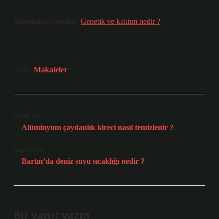
Sitemizden Önerilen:
Genetik ve kalıtım nedir ?
Tarih:
Makaleler
Önceki Yazı
Alüminyum çaydanlık kireci nasıl temizlenir ?
Sonraki Yazı
Bartın’da deniz suyu sıcaklığı nedir ?
Bir yanıt yazın