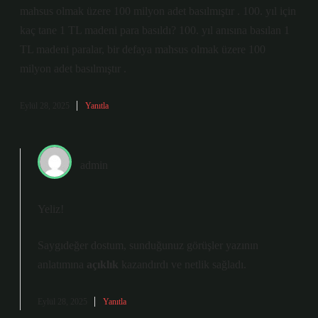
mahsus olmak üzere 100 milyon adet basılmıştır . 100. yıl için
kaç tane 1 TL madeni para basıldı? 100. yıl anısına basılan 1
TL madeni paralar, bir defaya mahsus olmak üzere 100
milyon adet basılmıştır .
Eylül 28, 2025
Yanıtla
admin
Yeliz!
Saygıdeğer dostum, sunduğunuz görüşler yazının
anlatımına
açıklık
kazandırdı ve
netlik
sağladı.
Eylül 28, 2025
Yanıtla