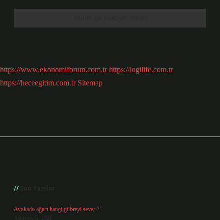
https://www.ekonomiforum.com.tr
https://logilife.com.tr
https://heceegitim.com.tr
Sitemap
Sidebar
Son Yazılar
Avokado ağacı hangi gübreyi sever ?
Ağustos 5, 2026