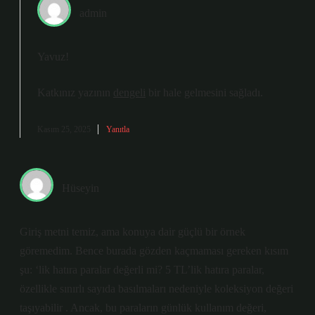
admin
Yavuz!
Katkınız yazının
dengeli
bir hale gelmesini sağladı.
Kasım 25, 2025
Yanıtla
Hüseyin
Giriş metni temiz, ama konuya dair güçlü bir örnek
göremedim. Bence burada gözden kaçmaması gereken kısım
şu: ‘lik hatıra paralar değerli mi? 5 TL’lik hatıra paralar,
özellikle sınırlı sayıda basılmaları nedeniyle koleksiyon değeri
taşıyabilir . Ancak, bu paraların günlük kullanım değeri,