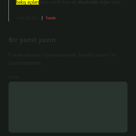
bakış açıları
hem
estetik
hem de
akademik değer
kattı.
Aralık 18, 2025
Yanıtla
Bir yanıt yazın
E-posta adresiniz yayınlanmayacak.
Gerekli alanlar
*
ile
işaretlenmişlerdir
Yorum