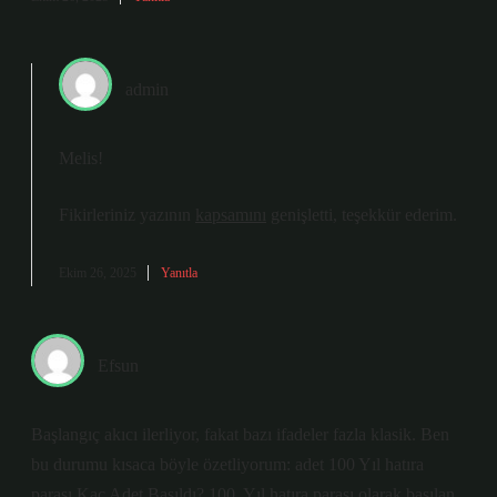
admin
Melis!
Fikirleriniz yazının
kapsamını
genişletti, teşekkür ederim.
Ekim 26, 2025
Yanıtla
Efsun
Başlangıç akıcı ilerliyor, fakat bazı ifadeler fazla klasik. Ben
bu durumu kısaca böyle özetliyorum: adet 100 Yıl hatıra
parası Kaç Adet Basıldı? 100. Yıl hatıra parası olarak basılan