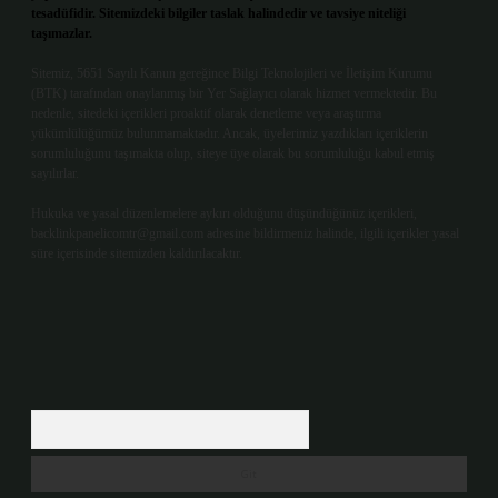
tesadüfidir. Sitemizdeki bilgiler taslak halindedir ve tavsiye niteliği
taşımazlar.
Sitemiz, 5651 Sayılı Kanun gereğince Bilgi Teknolojileri ve İletişim Kurumu
(BTK) tarafından onaylanmış bir Yer Sağlayıcı olarak hizmet vermektedir. Bu
nedenle, sitedeki içerikleri proaktif olarak denetleme veya araştırma
yükümlülüğümüz bulunmamaktadır. Ancak, üyelerimiz yazdıkları içeriklerin
sorumluluğunu taşımakta olup, siteye üye olarak bu sorumluluğu kabul etmiş
sayılırlar.
Hukuka ve yasal düzenlemelere aykırı olduğunu düşündüğünüz içerikleri,
backlinkpanelicomtr@gmail.com
adresine bildirmeniz halinde, ilgili içerikler yasal
süre içerisinde sitemizden kaldırılacaktır.
Arama