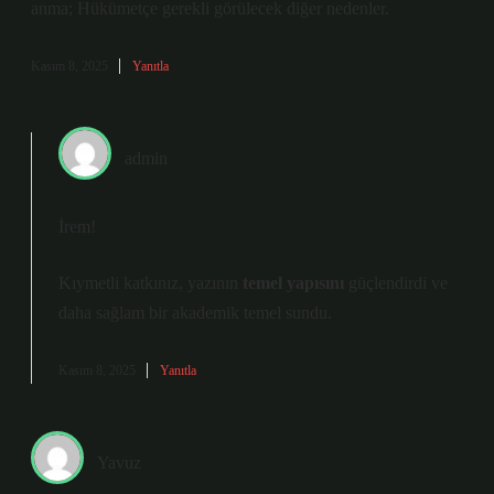
anma; Hükümetçe gerekli görülecek diğer nedenler.
Kasım 8, 2025
Yanıtla
admin
İrem!
Kıymetli katkınız, yazının
temel yapısını
güçlendirdi ve
daha
sağlam
bir akademik temel sundu.
Kasım 8, 2025
Yanıtla
Yavuz