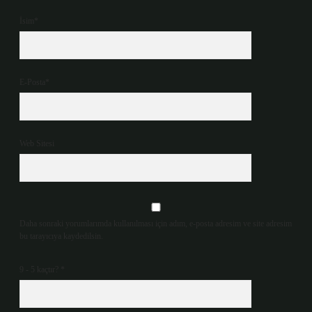
İsim*
E-Posta*
Web Sitesi
Daha sonraki yorumlarımda kullanılması için adım, e-posta adresim ve site adresim
bu tarayıcıya kaydedilsin.
9 - 5 kaçtır?
*