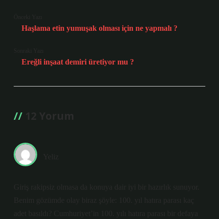
Önceki Yazı
Haşlama etin yumuşak olması için ne yapmalı ?
Sonraki Yazı
Ereğli inşaat demiri üretiyor mu ?
12 Yorum
Yeliz
Giriş rakipsiz olmasa da konuya dair iyi bir hazırlık sunuyor.
Benim gözümde olay biraz şöyle: 100. yıl hatıra parası kaç
adet basıldı? Cumhuriyet’in 100. yılı hatıra parası bir defaya