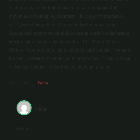
5 TL nominal değerindeki madeni paraların toplam 100
milyon adet basıldığı açıklanmıştır . Kaç çeşit hatıra parası
var? Çeşitli kategorilerde hatıra paraları bulunmaktadır :
Ayrıca, özel günler ve etkinlikler anısına sınırlı sayıda basılan
tematik hatıra paraları da mevcuttur . T.C. Hatıra Paraları :
Türkiye Cumhuriyeti’ne ait madeni ve kağıt paralar . Osmanlı
Paraları : Osmanlı dönemine ait hatıra paraları . Yabancı Kağıt
ve Madeni Paralar : Diğer ülkelere ait hatıra paraları .
Ekim 27, 2025
Yanıtla
admin
Efsun!