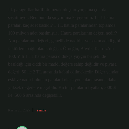
İlk paragraflar hafif bir merak oluşturuyor, ama çok da
şaşırtmıyor. Ben burada şu yoruma kayıyorum: 1 TL hatıra
paraları kaç adet basıldı? 1 TL hatıra paralarından toplamda
100 milyon adet basılmıştır . Hatıra paralarının değeri nedir?
Anı paralarının değeri , genellikle nadirlik ve basım adedi gibi
faktörlere bağlı olarak değişir. Örneğin, Büyük Taarruz’un
100. Yılı 1 TL hatıra parası oldukça yaygın bir şekilde
basıldığı için ciddi bir maddi değere sahip değildir ve piyasa
değeri ,50 ile 2 TL arasında kabul edilmektedir. Diğer yandan,
eski ve nadir bulunan paralar koleksiyoncular arasında daha
yüksek değerlere ulaşabilir. Bu tür paraların fiyatları, .000 $
ile .500 $ arasında değişebilir.
Kasım 25, 2025
Yanıtla