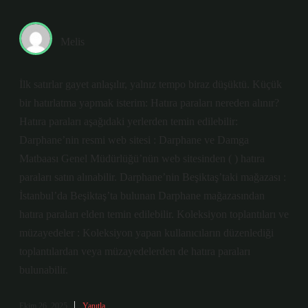
Melis
İlk satırlar gayet anlaşılır, yalnız tempo biraz düşüktü. Küçük
bir hatırlatma yapmak isterim: Hatıra paraları nereden alınır?
Hatıra paraları aşağıdaki yerlerden temin edilebilir:
Darphane’nin resmi web sitesi : Darphane ve Damga
Matbaası Genel Müdürlüğü’nün web sitesinden ( ) hatıra
paraları satın alınabilir. Darphane’nin Beşiktaş’taki mağazası :
İstanbul’da Beşiktaş’ta bulunan Darphane mağazasından
hatıra paraları elden temin edilebilir. Koleksiyon toplantıları ve
müzayedeler : Koleksiyon yapan kullanıcıların düzenlediği
toplantılardan veya müzayedelerden de hatıra paraları
bulunabilir.
Ekim 26, 2025
Yanıtla