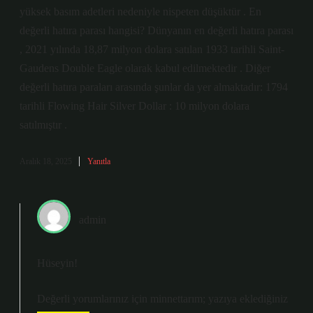
yüksek basım adetleri nedeniyle nispeten düşüktür . En
değerli hatıra parası hangisi? Dünyanın en değerli hatıra parası
, 2021 yılında 18,87 milyon dolara satılan 1933 tarihli Saint-
Gaudens Double Eagle olarak kabul edilmektedir . Diğer
değerli hatıra paraları arasında şunlar da yer almaktadır: 1794
tarihli Flowing Hair Silver Dollar : 10 milyon dolara
satılmıştır .
Aralık 18, 2025
Yanıtla
admin
Hüseyin!
Değerli yorumlarınız için minnettarım; yazıya eklediğiniz