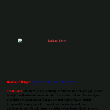
Reklam ve İletişim:
Skype: live:.cid.575569c608265c69
Yasal Uyarı:
Bu internet sitesi, herhangi bir marka, kurum veya şahıs şirketi
ile hiçbir bağlantısı bulunmamaktadır. Sitede yalnızca kendi hazırladığımız
makaleler paylaşılmaktadır. Burada yer alan içerikler haber niteliği
taşımamakta olup, gerçek kurum ve kişiler hakkında paylaşım
yapılmamaktadır. Gerçek kurum ve kişiler ile isim benzerlikleri tamamen