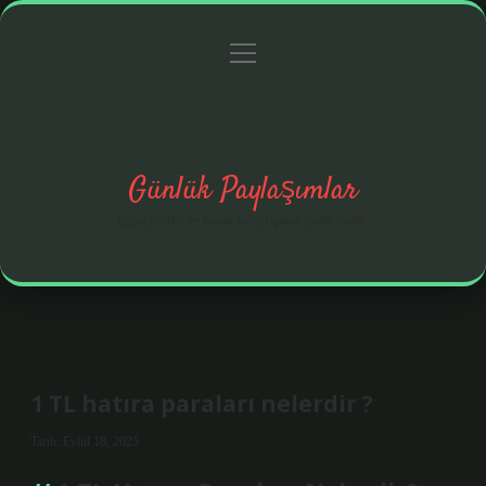
menüyü
Anasayfa
Gizlilik Politikası
Yasal Uyarı
aç
Hakkımızda
Günlük Paylaşımlar
İlginç fikirler ve hayatı kolaylaştıran pratik notlar.
1 TL hatıra paraları nelerdir ?
Tarih: Eylül 18, 2025