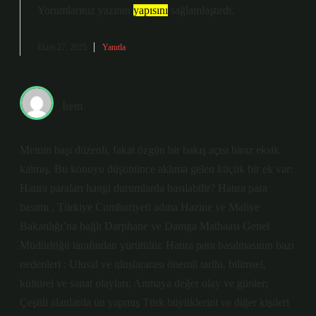
Yorumlarınız yazının
yapısını
sağlamlaştırdı.
Ekim 27, 2025
Yanıtla
İrem
Metnin başı düzenli, fakat özgün bir bakış açısı biraz eksik
kalmış. Bu konuyu düşününce aklıma gelen küçük bir ek var:
Hatıra paraları hangi durumlarda basılabilir? Hatıra para
basımı , Türkiye Cumhuriyeti adına Hazine ve Maliye
Bakanlığı’na bağlı Darphane ve Damga Matbaası Genel
Müdürlüğü tarafından yürütülür. Hatıra para basılmasının bazı
nedenleri : Ulusal ve uluslararası önemli tarihi, bilimsel,
kültürel ve sanat olayları; Anmaya değer olay ve günler;
Çeşitli alanlarda ün yapmış Türk büyüklerini ve diğer kişileri