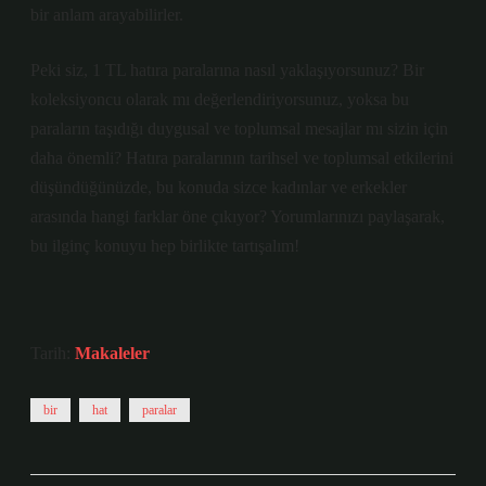
bir anlam arayabilirler.
Peki siz, 1 TL hatıra paralarına nasıl yaklaşıyorsunuz? Bir
koleksiyoncu olarak mı değerlendiriyorsunuz, yoksa bu
paraların taşıdığı duygusal ve toplumsal mesajlar mı sizin için
daha önemli? Hatıra paralarının tarihsel ve toplumsal etkilerini
düşündüğünüzde, bu konuda sizce kadınlar ve erkekler
arasında hangi farklar öne çıkıyor? Yorumlarınızı paylaşarak,
bu ilginç konuyu hep birlikte tartışalım!
Tarih:
Makaleler
bir
hat
paralar