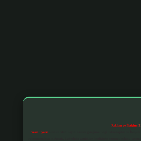
Reklam ve İletişim:
E
Yasal Uyarı:
Sitemiz, 5651 Sayılı Kanun gereğince Bilgi Teknolojileri ve İletiş
bulunmamaktadır. Ancak, üyelerimiz yazdıkları içeriklerin sorumluluğunu taşımakta