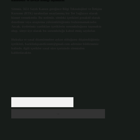
halindedir ve tavsiye niteliği taşımazlar.
Sitemiz, 5651 Sayılı Kanun gereğince Bilgi Teknolojileri ve İletişim
Kurumu (BTK) tarafından onaylanmış bir Yer Sağlayıcı olarak
hizmet vermektedir. Bu nedenle, sitedeki içerikleri proaktif olarak
denetleme veya araştırma yükümlülüğümüz bulunmamaktadır.
Ancak, üyelerimiz yazdıkları içeriklerin sorumluluğunu taşımakta
olup, siteye üye olarak bu sorumluluğu kabul etmiş sayılırlar.
Hukuka ve yasal düzenlemelere aykırı olduğunu düşündüğünüz
içerikleri,
backlinkpanelicomtr@gmail.com
adresine bildirmeniz
halinde, ilgili içerikler yasal süre içerisinde sitemizden
kaldırılacaktır.
Arama