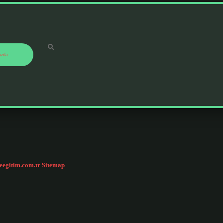
ızda
ceegitim.com.tr
Sitemap