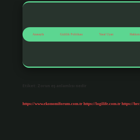
Anasayfa
Gizlilik Politikası
Yasal Uyarı
Hakkım
Etiket:
Zorun eş anlamlısı nedir
https://www.ekonomiforum.com.tr
https://logilife.com.tr
https://he