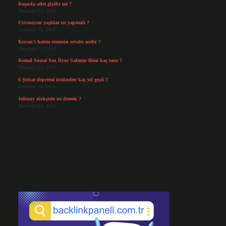
Koşuda atlet giyilir mi ?
Temmuz 27, 2026
Uyumayan yaşlılar ne yapmalı ?
Temmuz 26, 2026
Kuran’ı hatim etmenin sevabı nedir ?
Temmuz 25, 2026
Kemal Sunal Sen İlyas Salman filmi kaç tane ?
Temmuz 25, 2026
6 Şubat depremi üstünden kaç yıl geçti ?
Temmuz 24, 2026
Johnny türkçede ne demek ?
Temmuz 23, 2026