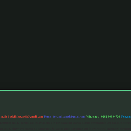
-mail:
backlinkpaneli@gmail.com
Teams:
forumhizmeti@gmail.com
Whatsapp: 0262 606 0 726
Telegra
im Kurumu (BTK) tarafından onaylanmış bir Yer Sağlayıcı olarak hizmet vermektedir. Bu nedenle, sited
 olup, siteye üye olarak bu sorumluluğu kabul etmiş sayılırlar. Bu internet sitesi, herhangi bir mark