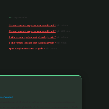
Son yorumlar
Akdeniz anemisi taşıyıcısı kan verebilir mi ?
için
admin
Akdeniz anemisi taşıyıcısı kan verebilir mi ?
için
Göktürk
1 kilo vermek için kaç saat yüzmek gerekir ?
için
admin
1 kilo vermek için kaç saat yüzmek gerekir ?
için
Uzun
Spor hangi hastalıklara iyi gelir ?
için
admin
m: @karabul
eki içerikleri proaktif olarak denetleme veya araştırma yükümlülüğümüz
a, kurum veya şahıs şirketi ile hiçbir bağlantısı bulunmamaktadır. Sitede