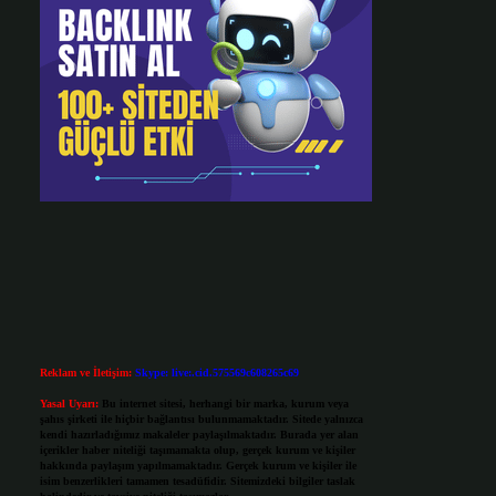
Reklam ve İletişim:
Skype: live:.cid.575569c608265c69
Yasal Uyarı:
Bu internet sitesi, herhangi bir marka, kurum veya
şahıs şirketi ile hiçbir bağlantısı bulunmamaktadır. Sitede yalnızca
kendi hazırladığımız makaleler paylaşılmaktadır. Burada yer alan
içerikler haber niteliği taşımamakta olup, gerçek kurum ve kişiler
hakkında paylaşım yapılmamaktadır. Gerçek kurum ve kişiler ile
isim benzerlikleri tamamen tesadüfidir. Sitemizdeki bilgiler taslak