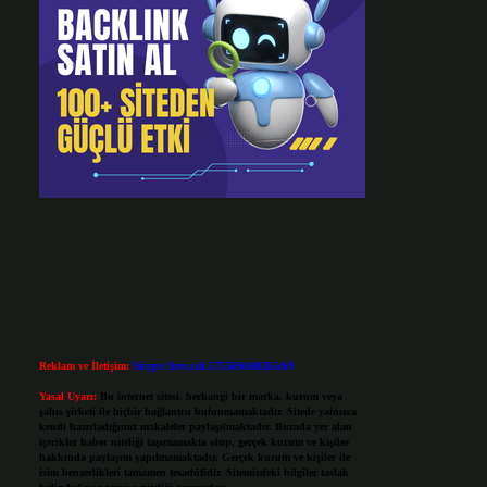
Reklam ve İletişim:
Skype: live:.cid.575569c608265c69
Yasal Uyarı:
Bu internet sitesi, herhangi bir marka, kurum veya
şahıs şirketi ile hiçbir bağlantısı bulunmamaktadır. Sitede yalnızca
kendi hazırladığımız makaleler paylaşılmaktadır. Burada yer alan
içerikler haber niteliği taşımamakta olup, gerçek kurum ve kişiler
hakkında paylaşım yapılmamaktadır. Gerçek kurum ve kişiler ile
isim benzerlikleri tamamen tesadüfidir. Sitemizdeki bilgiler taslak