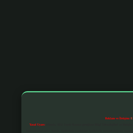
Reklam ve İletişim:
E
Yasal Uyarı:
Sitemiz, 5651 Sayılı Kanun gereğince Bilgi Teknolojileri ve İletiş
bulunmamaktadır. Ancak, üyelerimiz yazdıkları içeriklerin sorumluluğunu taşımakta