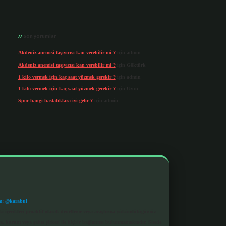
Son yorumlar
Akdeniz anemisi taşıyıcısı kan verebilir mi ?
için
admin
Akdeniz anemisi taşıyıcısı kan verebilir mi ?
için
Göktürk
1 kilo vermek için kaç saat yüzmek gerekir ?
için
admin
1 kilo vermek için kaç saat yüzmek gerekir ?
için
Uzun
Spor hangi hastalıklara iyi gelir ?
için
admin
m: @karabul
eki içerikleri proaktif olarak denetleme veya araştırma yükümlülüğümüz
a, kurum veya şahıs şirketi ile hiçbir bağlantısı bulunmamaktadır. Sitede