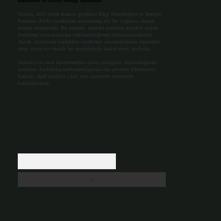
halindedir ve tavsiye niteliği taşımazlar.
Sitemiz, 5651 Sayılı Kanun gereğince Bilgi Teknolojileri ve İletişim
Kurumu (BTK) tarafından onaylanmış bir Yer Sağlayıcı olarak
hizmet vermektedir. Bu nedenle, sitedeki içerikleri proaktif olarak
denetleme veya araştırma yükümlülüğümüz bulunmamaktadır.
Ancak, üyelerimiz yazdıkları içeriklerin sorumluluğunu taşımakta
olup, siteye üye olarak bu sorumluluğu kabul etmiş sayılırlar.
Hukuka ve yasal düzenlemelere aykırı olduğunu düşündüğünüz
içerikleri,
backlinkpanelicomtr@gmail.com
adresine bildirmeniz
halinde, ilgili içerikler yasal süre içerisinde sitemizden
kaldırılacaktır.
Arama