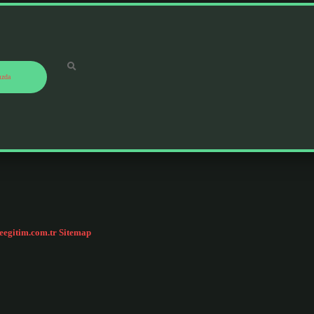
ızda
ceegitim.com.tr
Sitemap