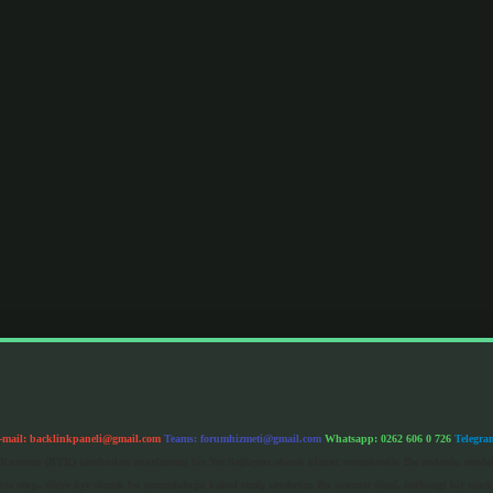
-mail:
backlinkpaneli@gmail.com
Teams:
forumhizmeti@gmail.com
Whatsapp: 0262 606 0 726
Telegra
im Kurumu (BTK) tarafından onaylanmış bir Yer Sağlayıcı olarak hizmet vermektedir. Bu nedenle, sited
 olup, siteye üye olarak bu sorumluluğu kabul etmiş sayılırlar. Bu internet sitesi, herhangi bir mark