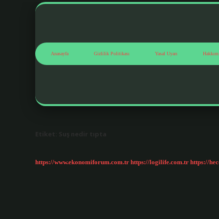
Anasayfa
Gizlilik Politikası
Yasal Uyarı
Hakkım
Etiket:
Suş nedir tıpta
https://www.ekonomiforum.com.tr
https://logilife.com.tr
https://he