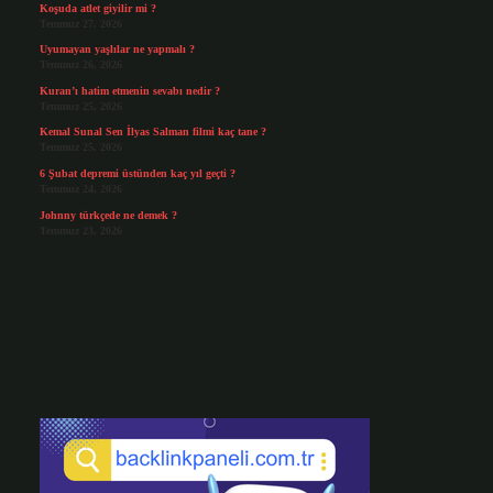
Koşuda atlet giyilir mi ?
Temmuz 27, 2026
Uyumayan yaşlılar ne yapmalı ?
Temmuz 26, 2026
Kuran’ı hatim etmenin sevabı nedir ?
Temmuz 25, 2026
Kemal Sunal Sen İlyas Salman filmi kaç tane ?
Temmuz 25, 2026
6 Şubat depremi üstünden kaç yıl geçti ?
Temmuz 24, 2026
Johnny türkçede ne demek ?
Temmuz 23, 2026