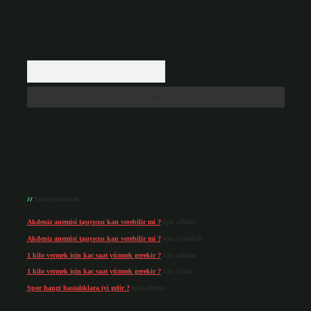
Arama
Son yorumlar
Akdeniz anemisi taşıyıcısı kan verebilir mi ?
için
admin
Akdeniz anemisi taşıyıcısı kan verebilir mi ?
için
Göktürk
1 kilo vermek için kaç saat yüzmek gerekir ?
için
admin
1 kilo vermek için kaç saat yüzmek gerekir ?
için
Uzun
Spor hangi hastalıklara iyi gelir ?
için
admin