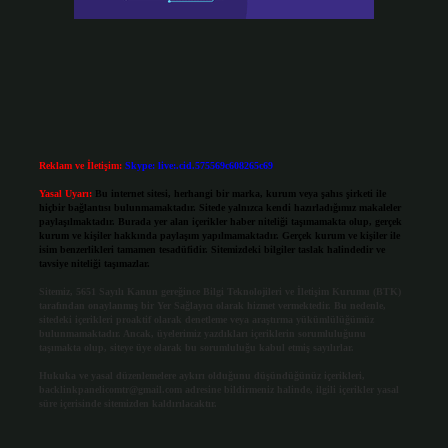
Reklam ve İletişim:
Skype: live:.cid.575569c608265c69
Yasal Uyarı:
Bu internet sitesi, herhangi bir marka, kurum veya şahıs şirketi ile
hiçbir bağlantısı bulunmamaktadır. Sitede yalnızca kendi hazırladığımız makaleler
paylaşılmaktadır. Burada yer alan içerikler haber niteliği taşımamakta olup, gerçek
kurum ve kişiler hakkında paylaşım yapılmamaktadır. Gerçek kurum ve kişiler ile
isim benzerlikleri tamamen tesadüfidir. Sitemizdeki bilgiler taslak halindedir ve
tavsiye niteliği taşımazlar.
Sitemiz, 5651 Sayılı Kanun gereğince Bilgi Teknolojileri ve İletişim Kurumu (BTK)
tarafından onaylanmış bir Yer Sağlayıcı olarak hizmet vermektedir. Bu nedenle,
sitedeki içerikleri proaktif olarak denetleme veya araştırma yükümlülüğümüz
bulunmamaktadır. Ancak, üyelerimiz yazdıkları içeriklerin sorumluluğunu
taşımakta olup, siteye üye olarak bu sorumluluğu kabul etmiş sayılırlar.
Hukuka ve yasal düzenlemelere aykırı olduğunu düşündüğünüz içerikleri,
backlinkpanelicomtr@gmail.com
adresine bildirmeniz halinde, ilgili içerikler yasal
süre içerisinde sitemizden kaldırılacaktır.