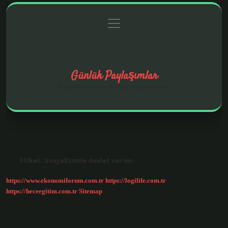
menüyü
Anasayfa
Gizlilik Politikası
Yasal Uyarı
aç
Hakkımızda
Günlük Paylaşımlar
İlginç fikirler ve hayatı kolaylaştıran pratik notlar.
Etiket:
Sosyalizmde devlet var mı
https://www.ekonomiforum.com.tr
https://logilife.com.tr
https://heceegitim.com.tr
Sitemap