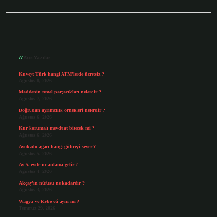
Sidebar
Son Yazılar
Kuveyt Türk hangi ATM’lerde ücretsiz ?
Ağustos 8, 2026
Maddenin temel parçacıkları nelerdir ?
Ağustos 7, 2026
Doğrudan ayrımcılık örnekleri nelerdir ?
Ağustos 6, 2026
Kur korumalı mevduat bitecek mi ?
Ağustos 6, 2026
Avokado ağacı hangi gübreyi sever ?
Ağustos 5, 2026
Ay 5. evde ne anlama gelir ?
Ağustos 4, 2026
Akçay’ın nüfusu ne kadardır ?
Ağustos 3, 2026
Wagyu ve Kobe eti aynı mı ?
Temmuz 29, 2026