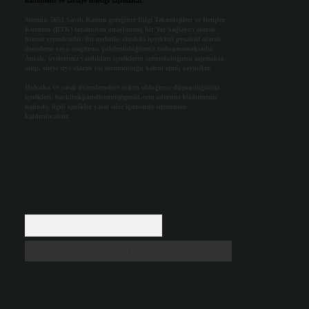
halindedir ve tavsiye niteliği taşımazlar.
Sitemiz, 5651 Sayılı Kanun gereğince Bilgi Teknolojileri ve İletişim
Kurumu (BTK) tarafından onaylanmış bir Yer Sağlayıcı olarak
hizmet vermektedir. Bu nedenle, sitedeki içerikleri proaktif olarak
denetleme veya araştırma yükümlülüğümüz bulunmamaktadır.
Ancak, üyelerimiz yazdıkları içeriklerin sorumluluğunu taşımakta
olup, siteye üye olarak bu sorumluluğu kabul etmiş sayılırlar.
Hukuka ve yasal düzenlemelere aykırı olduğunu düşündüğünüz
içerikleri,
backlinkpanelicomtr@gmail.com
adresine bildirmeniz
halinde, ilgili içerikler yasal süre içerisinde sitemizden
kaldırılacaktır.
Arama