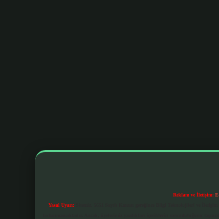
Reklam ve İletişim:
E
Yasal Uyarı:
Sitemiz, 5651 Sayılı Kanun gereğince Bilgi Teknolojileri ve İletiş
bulunmamaktadır. Ancak, üyelerimiz yazdıkları içeriklerin sorumluluğunu taşımakta