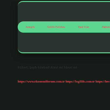
Anasayfa
Gizlilik Politikası
Yasal Uyarı
Hakkım
Etiket:
Şeyh Edebali Alevi mi Sünni mi
https://www.ekonomiforum.com.tr
https://logilife.com.tr
https://he