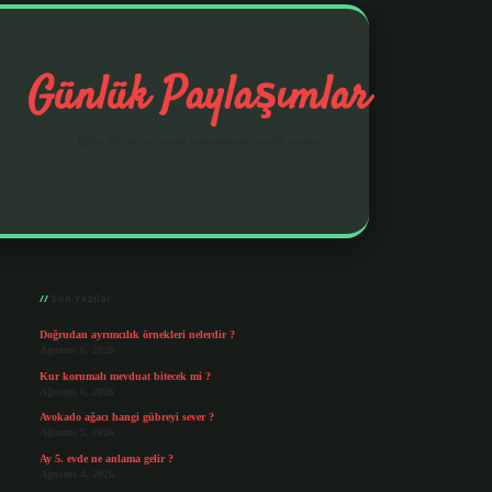
Günlük Paylaşımlar
İlginç fikirler ve hayatı kolaylaştıran pratik notlar.
Sidebar
https://elexbetgiris.org/
betbox giriş
betexp
Son Yazılar
Doğrudan ayrımcılık örnekleri nelerdir ?
Ağustos 6, 2026
Kur korumalı mevduat bitecek mi ?
Ağustos 6, 2026
Avokado ağacı hangi gübreyi sever ?
Ağustos 5, 2026
Ay 5. evde ne anlama gelir ?
Ağustos 4, 2026