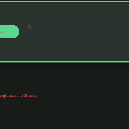
ızda
ceegitim.com.tr
Sitemap