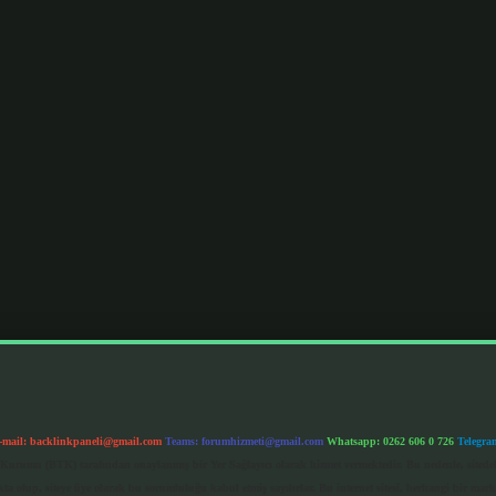
-mail:
backlinkpaneli@gmail.com
Teams:
forumhizmeti@gmail.com
Whatsapp: 0262 606 0 726
Telegra
im Kurumu (BTK) tarafından onaylanmış bir Yer Sağlayıcı olarak hizmet vermektedir. Bu nedenle, sited
 olup, siteye üye olarak bu sorumluluğu kabul etmiş sayılırlar. Bu internet sitesi, herhangi bir mark