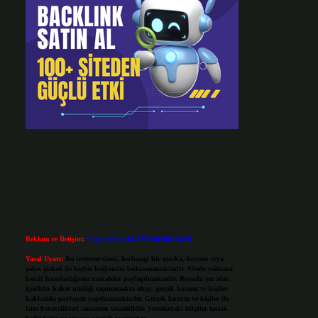
Reklam ve İletişim:
Skype: live:.cid.575569c608265c69
Yasal Uyarı:
Bu internet sitesi, herhangi bir marka, kurum veya
şahıs şirketi ile hiçbir bağlantısı bulunmamaktadır. Sitede yalnızca
kendi hazırladığımız makaleler paylaşılmaktadır. Burada yer alan
içerikler haber niteliği taşımamakta olup, gerçek kurum ve kişiler
hakkında paylaşım yapılmamaktadır. Gerçek kurum ve kişiler ile
isim benzerlikleri tamamen tesadüfidir. Sitemizdeki bilgiler taslak