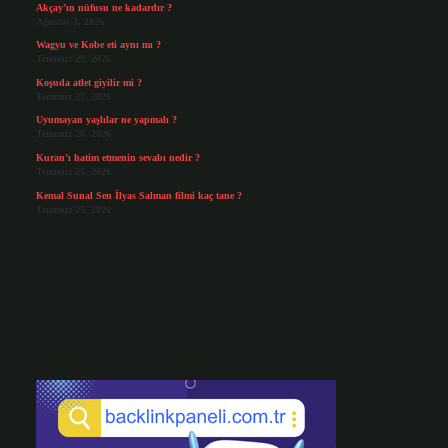
Akçay’ın nüfusu ne kadardır ?
Ağustos 3, 2026
Wagyu ve Kobe eti aynı mı ?
Temmuz 29, 2026
Koşuda atlet giyilir mi ?
Temmuz 27, 2026
Uyumayan yaşlılar ne yapmalı ?
Temmuz 26, 2026
Kuran’ı hatim etmenin sevabı nedir ?
Temmuz 25, 2026
Kemal Sunal Sen İlyas Salman filmi kaç tane ?
Temmuz 25, 2026