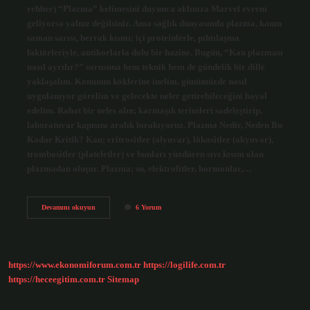
rehber) “Plazma” kelimesini duyunca aklınıza Marvel evreni
geliyorsa yalnız değilsiniz. Ama sağlık dünyasında plazma, kanın
saman sarısı, berrak kısmı; içi proteinlerle, pıhtılaşma
faktörleriyle, antikorlarla dolu bir hazine. Bugün, “Kan plazması
nasıl ayrılır?” sorusuna hem teknik hem de gündelik bir dille
yaklaşalım. Konunun köklerine inelim, günümüzde nasıl
uygulanıyor görelim ve gelecekte neler getirebileceğini hayal
edelim. Rahat bir nefes alın; karmaşık terimleri sadeleştirip,
laboratuvar kapısını aralık bırakıyoruz. Plazma Nedir, Neden Bu
Kadar Kritik? Kan; eritrositler (alyuvar), lökositler (akyuvar),
trombositler (plateletler) ve bunları yüzdüren sıvı kısım olan
plazmadan oluşur. Plazma; su, elektrolitler, hormonlar,…
Kan
Devamını okuyun
6 Yorum
plazması
nasıl
ayrılır
?
https://www.ekonomiforum.com.tr
https://logilife.com.tr
https://heceegitim.com.tr
Sitemap