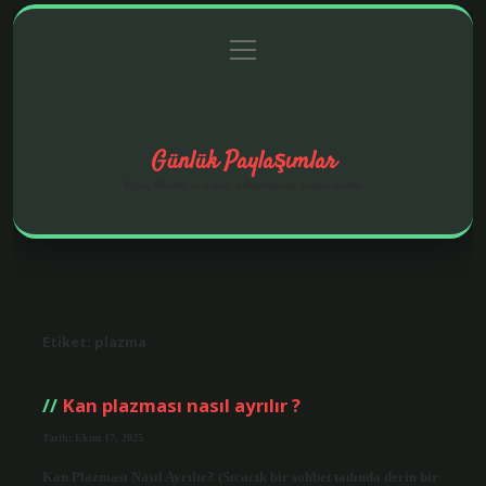
menüyü
Anasayfa
Gizlilik Politikası
Yasal Uyarı
aç
Hakkımızda
Günlük Paylaşımlar
İlginç fikirler ve hayatı kolaylaştıran pratik notlar.
Etiket:
plazma
Kan plazması nasıl ayrılır ?
Tarih: Ekim 17, 2025
Kan Plazması Nasıl Ayrılır? (Sıcacık bir sohbet tadında derin bir