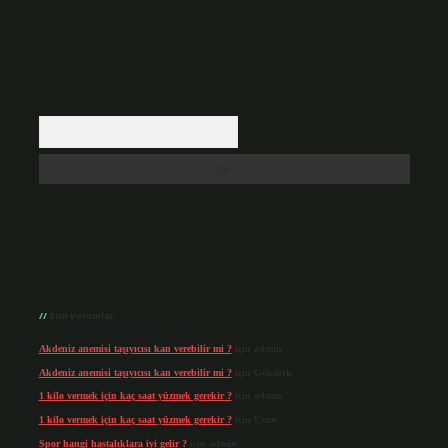
Arama
Son yorumlar
Akdeniz anemisi taşıyıcısı kan verebilir mi ?
için
admin
Akdeniz anemisi taşıyıcısı kan verebilir mi ?
için
Göktürk
1 kilo vermek için kaç saat yüzmek gerekir ?
için
admin
1 kilo vermek için kaç saat yüzmek gerekir ?
için
Uzun
Spor hangi hastalıklara iyi gelir ?
için
admin