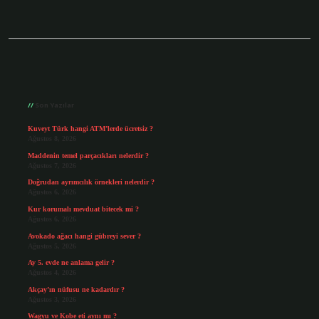
Sidebar
Son Yazılar
Kuveyt Türk hangi ATM’lerde ücretsiz ?
Ağustos 8, 2026
Maddenin temel parçacıkları nelerdir ?
Ağustos 7, 2026
Doğrudan ayrımcılık örnekleri nelerdir ?
Ağustos 6, 2026
Kur korumalı mevduat bitecek mi ?
Ağustos 6, 2026
Avokado ağacı hangi gübreyi sever ?
Ağustos 5, 2026
Ay 5. evde ne anlama gelir ?
Ağustos 4, 2026
Akçay’ın nüfusu ne kadardır ?
Ağustos 3, 2026
Wagyu ve Kobe eti aynı mı ?