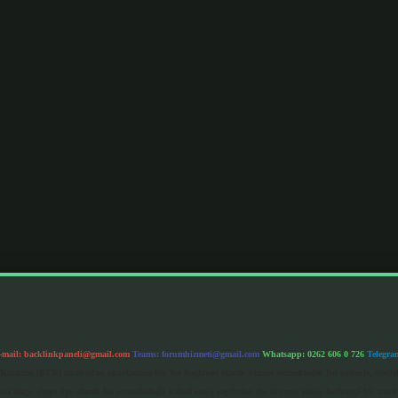
-mail:
backlinkpaneli@gmail.com
Teams:
forumhizmeti@gmail.com
Whatsapp: 0262 606 0 726
Telegra
im Kurumu (BTK) tarafından onaylanmış bir Yer Sağlayıcı olarak hizmet vermektedir. Bu nedenle, sited
 olup, siteye üye olarak bu sorumluluğu kabul etmiş sayılırlar. Bu internet sitesi, herhangi bir mark