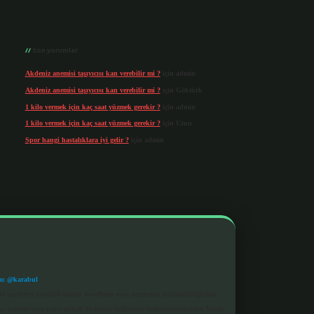
Son yorumlar
Akdeniz anemisi taşıyıcısı kan verebilir mi ?
için
admin
Akdeniz anemisi taşıyıcısı kan verebilir mi ?
için
Göktürk
1 kilo vermek için kaç saat yüzmek gerekir ?
için
admin
1 kilo vermek için kaç saat yüzmek gerekir ?
için
Uzun
Spor hangi hastalıklara iyi gelir ?
için
admin
m: @karabul
eki içerikleri proaktif olarak denetleme veya araştırma yükümlülüğümüz
a, kurum veya şahıs şirketi ile hiçbir bağlantısı bulunmamaktadır. Sitede