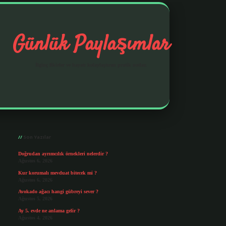
Günlük Paylaşımlar
İlginç fikirler ve hayatı kolaylaştıran pratik notlar.
Sidebar
https://elexbetgiris.org/
betbox giriş
betexp
Son Yazılar
Doğrudan ayrımcılık örnekleri nelerdir ?
Ağustos 6, 2026
Kur korumalı mevduat bitecek mi ?
Ağustos 6, 2026
Avokado ağacı hangi gübreyi sever ?
Ağustos 5, 2026
Ay 5. evde ne anlama gelir ?
Ağustos 4, 2026