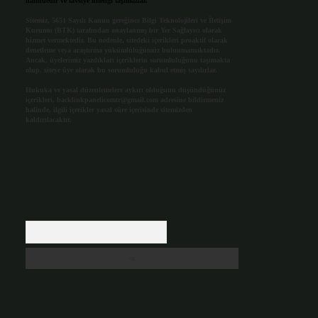
halindedir ve tavsiye niteliği taşımazlar.
Sitemiz, 5651 Sayılı Kanun gereğince Bilgi Teknolojileri ve İletişim
Kurumu (BTK) tarafından onaylanmış bir Yer Sağlayıcı olarak
hizmet vermektedir. Bu nedenle, sitedeki içerikleri proaktif olarak
denetleme veya araştırma yükümlülüğümüz bulunmamaktadır.
Ancak, üyelerimiz yazdıkları içeriklerin sorumluluğunu taşımakta
olup, siteye üye olarak bu sorumluluğu kabul etmiş sayılırlar.
Hukuka ve yasal düzenlemelere aykırı olduğunu düşündüğünüz
içerikleri,
backlinkpanelicomtr@gmail.com
adresine bildirmeniz
halinde, ilgili içerikler yasal süre içerisinde sitemizden
kaldırılacaktır.
Arama