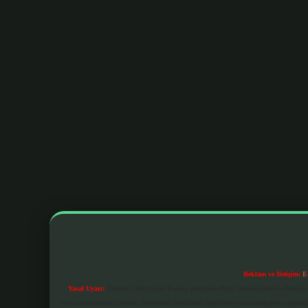
Reklam ve İletişim:
E
Yasal Uyarı:
Sitemiz, 5651 Sayılı Kanun gereğince Bilgi Teknolojileri ve İletiş
bulunmamaktadır. Ancak, üyelerimiz yazdıkları içeriklerin sorumluluğunu taşımakta