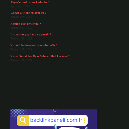
Akçay’ın nüfusu ne kadardır ?
Ağustos 3, 2026
Wagyu ve Kobe eti aynı mı ?
Temmuz 29, 2026
Koşuda atlet giyilir mi ?
Temmuz 27, 2026
Uyumayan yaşlılar ne yapmalı ?
Temmuz 26, 2026
Kuran’ı hatim etmenin sevabı nedir ?
Temmuz 25, 2026
Kemal Sunal Sen İlyas Salman filmi kaç tane ?
Temmuz 25, 2026