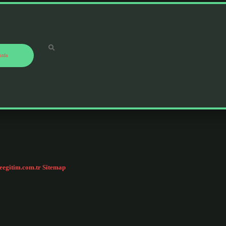
ızda
ceegitim.com.tr
Sitemap