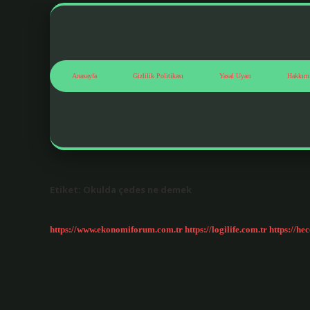
Anasayfa
Gizlilik Politikası
Yasal Uyarı
Hakkım
Etiket:
Okulda çedes ne demek
https://www.ekonomiforum.com.tr
https://logilife.com.tr
https://he