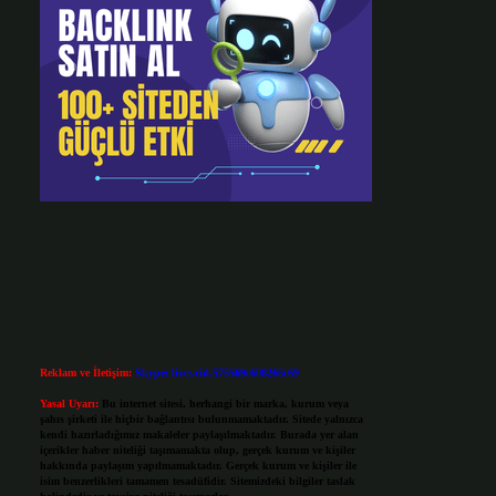
Reklam ve İletişim:
Skype: live:.cid.575569c608265c69
Yasal Uyarı:
Bu internet sitesi, herhangi bir marka, kurum veya
şahıs şirketi ile hiçbir bağlantısı bulunmamaktadır. Sitede yalnızca
kendi hazırladığımız makaleler paylaşılmaktadır. Burada yer alan
içerikler haber niteliği taşımamakta olup, gerçek kurum ve kişiler
hakkında paylaşım yapılmamaktadır. Gerçek kurum ve kişiler ile
isim benzerlikleri tamamen tesadüfidir. Sitemizdeki bilgiler taslak