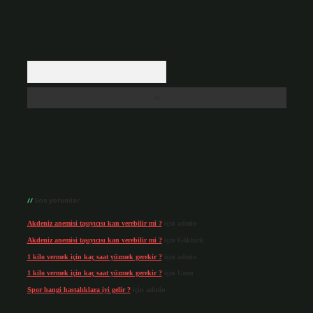
Arama
Son yorumlar
Akdeniz anemisi taşıyıcısı kan verebilir mi ?
için
admin
Akdeniz anemisi taşıyıcısı kan verebilir mi ?
için
Göktürk
1 kilo vermek için kaç saat yüzmek gerekir ?
için
admin
1 kilo vermek için kaç saat yüzmek gerekir ?
için
Uzun
Spor hangi hastalıklara iyi gelir ?
için
admin