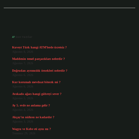
Sidebar
Son Yazılar
Kuveyt Türk hangi ATM’lerde ücretsiz ?
Ağustos 8, 2026
Maddenin temel parçacıkları nelerdir ?
Ağustos 7, 2026
Doğrudan ayrımcılık örnekleri nelerdir ?
Ağustos 6, 2026
Kur korumalı mevduat bitecek mi ?
Ağustos 6, 2026
Avokado ağacı hangi gübreyi sever ?
Ağustos 5, 2026
Ay 5. evde ne anlama gelir ?
Ağustos 4, 2026
Akçay’ın nüfusu ne kadardır ?
Ağustos 3, 2026
Wagyu ve Kobe eti aynı mı ?
Temmuz 29, 2026