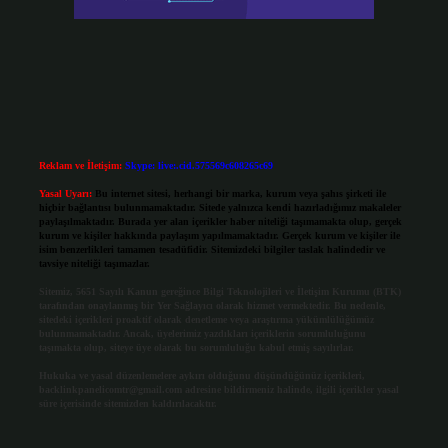
Reklam ve İletişim:
Skype: live:.cid.575569c608265c69
Yasal Uyarı:
Bu internet sitesi, herhangi bir marka, kurum veya şahıs şirketi ile
hiçbir bağlantısı bulunmamaktadır. Sitede yalnızca kendi hazırladığımız makaleler
paylaşılmaktadır. Burada yer alan içerikler haber niteliği taşımamakta olup, gerçek
kurum ve kişiler hakkında paylaşım yapılmamaktadır. Gerçek kurum ve kişiler ile
isim benzerlikleri tamamen tesadüfidir. Sitemizdeki bilgiler taslak halindedir ve
tavsiye niteliği taşımazlar.
Sitemiz, 5651 Sayılı Kanun gereğince Bilgi Teknolojileri ve İletişim Kurumu (BTK)
tarafından onaylanmış bir Yer Sağlayıcı olarak hizmet vermektedir. Bu nedenle,
sitedeki içerikleri proaktif olarak denetleme veya araştırma yükümlülüğümüz
bulunmamaktadır. Ancak, üyelerimiz yazdıkları içeriklerin sorumluluğunu
taşımakta olup, siteye üye olarak bu sorumluluğu kabul etmiş sayılırlar.
Hukuka ve yasal düzenlemelere aykırı olduğunu düşündüğünüz içerikleri,
backlinkpanelicomtr@gmail.com
adresine bildirmeniz halinde, ilgili içerikler yasal
süre içerisinde sitemizden kaldırılacaktır.