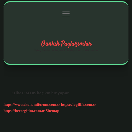
menüyü
Anasayfa
Gizlilik Politikası
Yasal Uyarı
aç
Hakkımızda
Günlük Paylaşımlar
İlginç fikirler ve hayatı kolaylaştıran pratik notlar.
Etiket:
MT09 kaç km hız yapar
https://www.ekonomiforum.com.tr
https://logilife.com.tr
https://heceegitim.com.tr
Sitemap