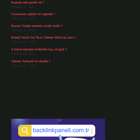
Koşuda atlet giyilir mi ?
Temmuz 27, 2026
Uyumayan yaşlılar ne yapmalı ?
Temmuz 26, 2026
Kuran’ı hatim etmenin sevabı nedir ?
Temmuz 25, 2026
Kemal Sunal Sen İlyas Salman filmi kaç tane ?
Temmuz 25, 2026
6 Şubat depremi üstünden kaç yıl geçti ?
Temmuz 24, 2026
Johnny türkçede ne demek ?
Temmuz 23, 2026