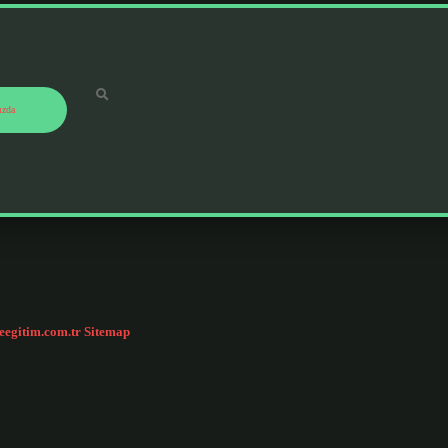
ızda
ceegitim.com.tr
Sitemap