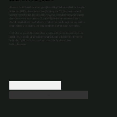
halindedir ve tavsiye niteliği taşımazlar.
Sitemiz, 5651 Sayılı Kanun gereğince Bilgi Teknolojileri ve İletişim
Kurumu (BTK) tarafından onaylanmış bir Yer Sağlayıcı olarak
hizmet vermektedir. Bu nedenle, sitedeki içerikleri proaktif olarak
denetleme veya araştırma yükümlülüğümüz bulunmamaktadır.
Ancak, üyelerimiz yazdıkları içeriklerin sorumluluğunu taşımakta
olup, siteye üye olarak bu sorumluluğu kabul etmiş sayılırlar.
Hukuka ve yasal düzenlemelere aykırı olduğunu düşündüğünüz
içerikleri,
backlinkpanelicomtr@gmail.com
adresine bildirmeniz
halinde, ilgili içerikler yasal süre içerisinde sitemizden
kaldırılacaktır.
Arama