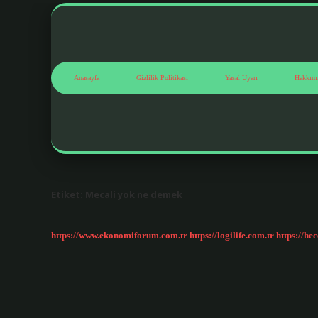
Anasayfa
Gizlilik Politikası
Yasal Uyarı
Hakkım
Etiket:
Mecali yok ne demek
https://www.ekonomiforum.com.tr
https://logilife.com.tr
https://he