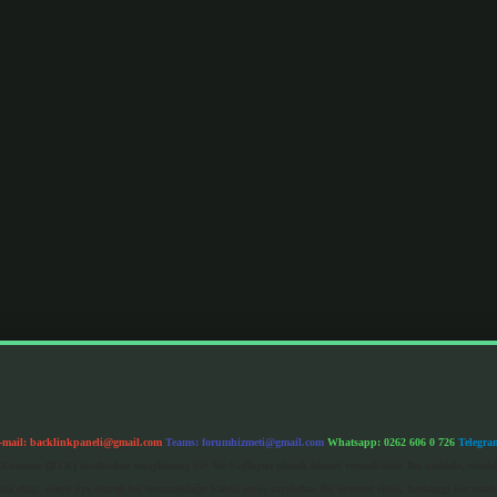
-mail:
backlinkpaneli@gmail.com
Teams:
forumhizmeti@gmail.com
Whatsapp: 0262 606 0 726
Telegra
im Kurumu (BTK) tarafından onaylanmış bir Yer Sağlayıcı olarak hizmet vermektedir. Bu nedenle, sited
 olup, siteye üye olarak bu sorumluluğu kabul etmiş sayılırlar. Bu internet sitesi, herhangi bir mark