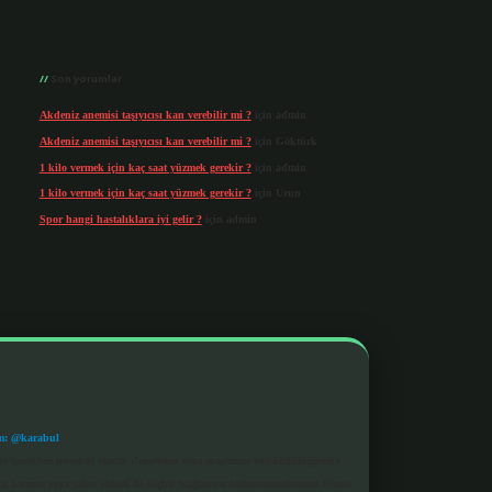
Son yorumlar
Akdeniz anemisi taşıyıcısı kan verebilir mi ?
için
admin
Akdeniz anemisi taşıyıcısı kan verebilir mi ?
için
Göktürk
1 kilo vermek için kaç saat yüzmek gerekir ?
için
admin
1 kilo vermek için kaç saat yüzmek gerekir ?
için
Uzun
Spor hangi hastalıklara iyi gelir ?
için
admin
m: @karabul
eki içerikleri proaktif olarak denetleme veya araştırma yükümlülüğümüz
a, kurum veya şahıs şirketi ile hiçbir bağlantısı bulunmamaktadır. Sitede