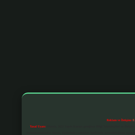
Reklam ve İletişim:
E
Yasal Uyarı:
Sitemiz, 5651 Sayılı Kanun gereğince Bilgi Teknolojileri ve İletiş
bulunmamaktadır. Ancak, üyelerimiz yazdıkları içeriklerin sorumluluğunu taşımakta