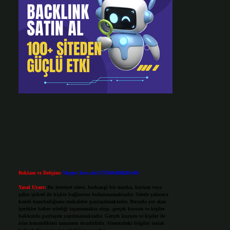
Reklam ve İletişim:
Skype: live:.cid.575569c608265c69
Yasal Uyarı:
Bu internet sitesi, herhangi bir marka, kurum veya
şahıs şirketi ile hiçbir bağlantısı bulunmamaktadır. Sitede yalnızca
kendi hazırladığımız makaleler paylaşılmaktadır. Burada yer alan
içerikler haber niteliği taşımamakta olup, gerçek kurum ve kişiler
hakkında paylaşım yapılmamaktadır. Gerçek kurum ve kişiler ile
isim benzerlikleri tamamen tesadüfidir. Sitemizdeki bilgiler taslak