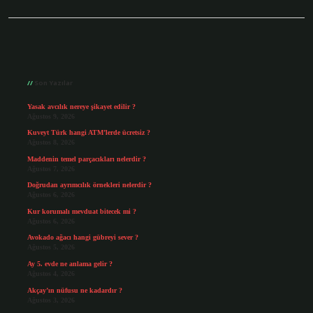
Sidebar
Son Yazılar
Yasak avcılık nereye şikayet edilir ?
Ağustos 9, 2026
Kuveyt Türk hangi ATM’lerde ücretsiz ?
Ağustos 8, 2026
Maddenin temel parçacıkları nelerdir ?
Ağustos 7, 2026
Doğrudan ayrımcılık örnekleri nelerdir ?
Ağustos 6, 2026
Kur korumalı mevduat bitecek mi ?
Ağustos 6, 2026
Avokado ağacı hangi gübreyi sever ?
Ağustos 5, 2026
Ay 5. evde ne anlama gelir ?
Ağustos 4, 2026
Akçay’ın nüfusu ne kadardır ?
Ağustos 3, 2026