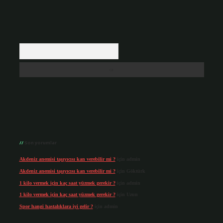
Arama
Son yorumlar
Akdeniz anemisi taşıyıcısı kan verebilir mi ?
için
admin
Akdeniz anemisi taşıyıcısı kan verebilir mi ?
için
Göktürk
1 kilo vermek için kaç saat yüzmek gerekir ?
için
admin
1 kilo vermek için kaç saat yüzmek gerekir ?
için
Uzun
Spor hangi hastalıklara iyi gelir ?
için
admin