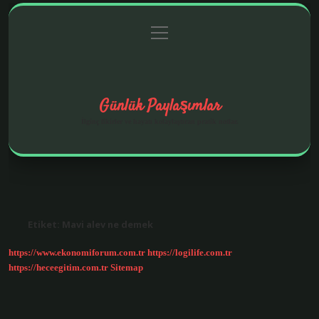
menüyü
Anasayfa
Gizlilik Politikası
Yasal Uyarı
aç
Hakkımızda
Günlük Paylaşımlar
İlginç fikirler ve hayatı kolaylaştıran pratik notlar.
Etiket:
Mavi alev ne demek
https://www.ekonomiforum.com.tr
https://logilife.com.tr
https://heceegitim.com.tr
Sitemap