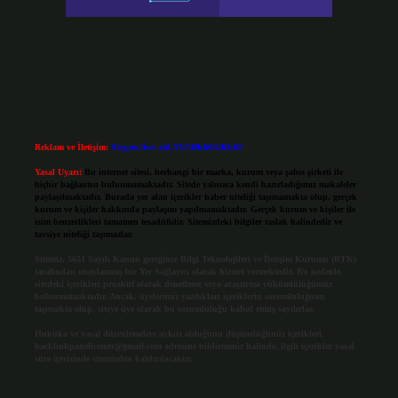
Reklam ve İletişim:
Skype: live:.cid.575569c608265c69
Yasal Uyarı:
Bu internet sitesi, herhangi bir marka, kurum veya şahıs şirketi ile
hiçbir bağlantısı bulunmamaktadır. Sitede yalnızca kendi hazırladığımız makaleler
paylaşılmaktadır. Burada yer alan içerikler haber niteliği taşımamakta olup, gerçek
kurum ve kişiler hakkında paylaşım yapılmamaktadır. Gerçek kurum ve kişiler ile
isim benzerlikleri tamamen tesadüfidir. Sitemizdeki bilgiler taslak halindedir ve
tavsiye niteliği taşımazlar.
Sitemiz, 5651 Sayılı Kanun gereğince Bilgi Teknolojileri ve İletişim Kurumu (BTK)
tarafından onaylanmış bir Yer Sağlayıcı olarak hizmet vermektedir. Bu nedenle,
sitedeki içerikleri proaktif olarak denetleme veya araştırma yükümlülüğümüz
bulunmamaktadır. Ancak, üyelerimiz yazdıkları içeriklerin sorumluluğunu
taşımakta olup, siteye üye olarak bu sorumluluğu kabul etmiş sayılırlar.
Hukuka ve yasal düzenlemelere aykırı olduğunu düşündüğünüz içerikleri,
backlinkpanelicomtr@gmail.com
adresine bildirmeniz halinde, ilgili içerikler yasal
süre içerisinde sitemizden kaldırılacaktır.