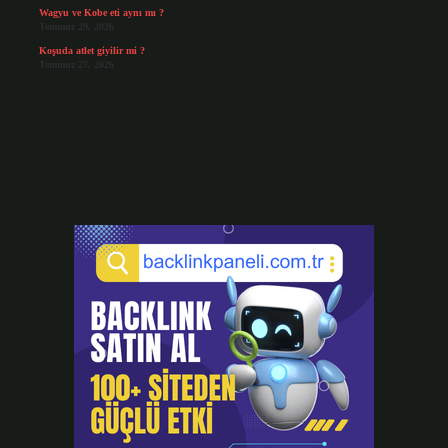
Wagyu ve Kobe eti aynı mı ?
Temmuz 29, 2026
Koşuda atlet giyilir mi ?
Temmuz 27, 2026