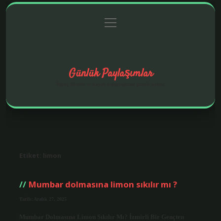
menüyü
Anasayfa
Gizlilik Politikası
Yasal Uyarı
aç
Hakkımızda
Günlük Paylaşımlar
İlginç fikirler ve hayatı kolaylaştıran pratik notlar.
Etiket:
limon
Mumbar dolmasına limon sıkılır mı ?
Tarih: Aralık 27, 2025
Mumbar Dolmasına Limon Sıkılır Mı? İzmirli Bir Gençten