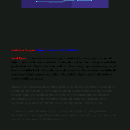
Reklam ve İletişim:
Skype: live:.cid.575569c608265c69
Yasal Uyarı:
Bu internet sitesi, herhangi bir marka, kurum veya şahıs şirketi ile
hiçbir bağlantısı bulunmamaktadır. Sitede yalnızca kendi hazırladığımız makaleler
paylaşılmaktadır. Burada yer alan içerikler haber niteliği taşımamakta olup, gerçek
kurum ve kişiler hakkında paylaşım yapılmamaktadır. Gerçek kurum ve kişiler ile
isim benzerlikleri tamamen tesadüfidir. Sitemizdeki bilgiler taslak halindedir ve
tavsiye niteliği taşımazlar.
Sitemiz, 5651 Sayılı Kanun gereğince Bilgi Teknolojileri ve İletişim Kurumu (BTK)
tarafından onaylanmış bir Yer Sağlayıcı olarak hizmet vermektedir. Bu nedenle,
sitedeki içerikleri proaktif olarak denetleme veya araştırma yükümlülüğümüz
bulunmamaktadır. Ancak, üyelerimiz yazdıkları içeriklerin sorumluluğunu
taşımakta olup, siteye üye olarak bu sorumluluğu kabul etmiş sayılırlar.
Hukuka ve yasal düzenlemelere aykırı olduğunu düşündüğünüz içerikleri,
backlinkpanelicomtr@gmail.com
adresine bildirmeniz halinde, ilgili içerikler yasal
süre içerisinde sitemizden kaldırılacaktır.