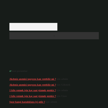
Arama
Son yorumlar
Akdeniz anemisi taşıyıcısı kan verebilir mi ?
için
admin
Akdeniz anemisi taşıyıcısı kan verebilir mi ?
için
Göktürk
1 kilo vermek için kaç saat yüzmek gerekir ?
için
admin
1 kilo vermek için kaç saat yüzmek gerekir ?
için
Uzun
Spor hangi hastalıklara iyi gelir ?
için
admin