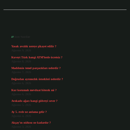
Sidebar
Son Yazılar
Yasak avcılık nereye şikayet edilir ?
Ağustos 9, 2026
Kuveyt Türk hangi ATM’lerde ücretsiz ?
Ağustos 8, 2026
Maddenin temel parçacıkları nelerdir ?
Ağustos 7, 2026
Doğrudan ayrımcılık örnekleri nelerdir ?
Ağustos 6, 2026
Kur korumalı mevduat bitecek mi ?
Ağustos 6, 2026
Avokado ağacı hangi gübreyi sever ?
Ağustos 5, 2026
Ay 5. evde ne anlama gelir ?
Ağustos 4, 2026
Akçay’ın nüfusu ne kadardır ?
Ağustos 3, 2026