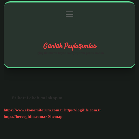
menüyü
Anasayfa
Gizlilik Politikası
Yasal Uyarı
aç
Hakkımızda
Günlük Paylaşımlar
İlginç fikirler ve hayatı kolaylaştıran pratik notlar.
Etiket:
Lakab mı lakap mı
https://www.ekonomiforum.com.tr
https://logilife.com.tr
https://heceegitim.com.tr
Sitemap