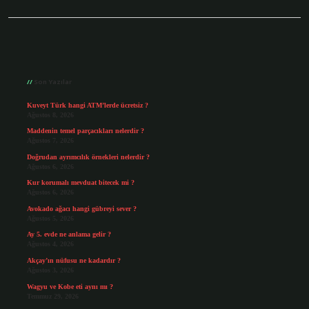
Sidebar
Son Yazılar
Kuveyt Türk hangi ATM’lerde ücretsiz ?
Ağustos 8, 2026
Maddenin temel parçacıkları nelerdir ?
Ağustos 7, 2026
Doğrudan ayrımcılık örnekleri nelerdir ?
Ağustos 6, 2026
Kur korumalı mevduat bitecek mi ?
Ağustos 6, 2026
Avokado ağacı hangi gübreyi sever ?
Ağustos 5, 2026
Ay 5. evde ne anlama gelir ?
Ağustos 4, 2026
Akçay’ın nüfusu ne kadardır ?
Ağustos 3, 2026
Wagyu ve Kobe eti aynı mı ?
Temmuz 29, 2026