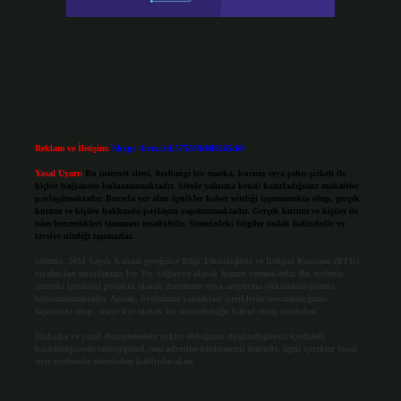
Reklam ve İletişim:
Skype: live:.cid.575569c608265c69
Yasal Uyarı:
Bu internet sitesi, herhangi bir marka, kurum veya şahıs şirketi ile
hiçbir bağlantısı bulunmamaktadır. Sitede yalnızca kendi hazırladığımız makaleler
paylaşılmaktadır. Burada yer alan içerikler haber niteliği taşımamakta olup, gerçek
kurum ve kişiler hakkında paylaşım yapılmamaktadır. Gerçek kurum ve kişiler ile
isim benzerlikleri tamamen tesadüfidir. Sitemizdeki bilgiler taslak halindedir ve
tavsiye niteliği taşımazlar.
Sitemiz, 5651 Sayılı Kanun gereğince Bilgi Teknolojileri ve İletişim Kurumu (BTK)
tarafından onaylanmış bir Yer Sağlayıcı olarak hizmet vermektedir. Bu nedenle,
sitedeki içerikleri proaktif olarak denetleme veya araştırma yükümlülüğümüz
bulunmamaktadır. Ancak, üyelerimiz yazdıkları içeriklerin sorumluluğunu
taşımakta olup, siteye üye olarak bu sorumluluğu kabul etmiş sayılırlar.
Hukuka ve yasal düzenlemelere aykırı olduğunu düşündüğünüz içerikleri,
backlinkpanelicomtr@gmail.com
adresine bildirmeniz halinde, ilgili içerikler yasal
süre içerisinde sitemizden kaldırılacaktır.