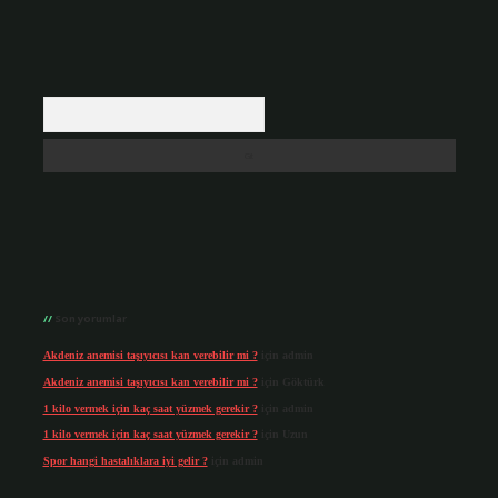
Arama
Son yorumlar
Akdeniz anemisi taşıyıcısı kan verebilir mi ?
için
admin
Akdeniz anemisi taşıyıcısı kan verebilir mi ?
için
Göktürk
1 kilo vermek için kaç saat yüzmek gerekir ?
için
admin
1 kilo vermek için kaç saat yüzmek gerekir ?
için
Uzun
Spor hangi hastalıklara iyi gelir ?
için
admin