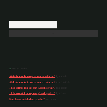
Arama
Son yorumlar
Akdeniz anemisi taşıyıcısı kan verebilir mi ?
için
admin
Akdeniz anemisi taşıyıcısı kan verebilir mi ?
için
Göktürk
1 kilo vermek için kaç saat yüzmek gerekir ?
için
admin
1 kilo vermek için kaç saat yüzmek gerekir ?
için
Uzun
Spor hangi hastalıklara iyi gelir ?
için
admin