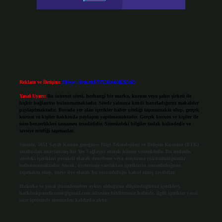
Reklam ve İletişim:
Skype: live:.cid.575569c608265c69
Yasal Uyarı:
Bu internet sitesi, herhangi bir marka, kurum veya şahıs şirketi ile
hiçbir bağlantısı bulunmamaktadır. Sitede yalnızca kendi hazırladığımız makaleler
paylaşılmaktadır. Burada yer alan içerikler haber niteliği taşımamakta olup, gerçek
kurum ve kişiler hakkında paylaşım yapılmamaktadır. Gerçek kurum ve kişiler ile
isim benzerlikleri tamamen tesadüfidir. Sitemizdeki bilgiler taslak halindedir ve
tavsiye niteliği taşımazlar.
Sitemiz, 5651 Sayılı Kanun gereğince Bilgi Teknolojileri ve İletişim Kurumu (BTK)
tarafından onaylanmış bir Yer Sağlayıcı olarak hizmet vermektedir. Bu nedenle,
sitedeki içerikleri proaktif olarak denetleme veya araştırma yükümlülüğümüz
bulunmamaktadır. Ancak, üyelerimiz yazdıkları içeriklerin sorumluluğunu
taşımakta olup, siteye üye olarak bu sorumluluğu kabul etmiş sayılırlar.
Hukuka ve yasal düzenlemelere aykırı olduğunu düşündüğünüz içerikleri,
backlinkpanelicomtr@gmail.com
adresine bildirmeniz halinde, ilgili içerikler yasal
süre içerisinde sitemizden kaldırılacaktır.