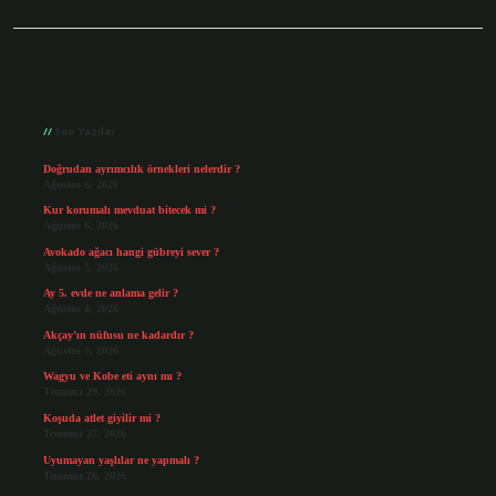
Sidebar
Son Yazılar
Doğrudan ayrımcılık örnekleri nelerdir ?
Ağustos 6, 2026
Kur korumalı mevduat bitecek mi ?
Ağustos 6, 2026
Avokado ağacı hangi gübreyi sever ?
Ağustos 5, 2026
Ay 5. evde ne anlama gelir ?
Ağustos 4, 2026
Akçay’ın nüfusu ne kadardır ?
Ağustos 3, 2026
Wagyu ve Kobe eti aynı mı ?
Temmuz 29, 2026
Koşuda atlet giyilir mi ?
Temmuz 27, 2026
Uyumayan yaşlılar ne yapmalı ?
Temmuz 26, 2026