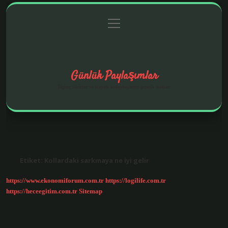
menüyü
Anasayfa
Gizlilik Politikası
Yasal Uyarı
aç
Hakkımızda
Günlük Paylaşımlar
İlginç fikirler ve hayatı kolaylaştıran pratik notlar.
Etiket:
Kollardaki sarkmaya ne iyi gelir
https://www.ekonomiforum.com.tr
https://logilife.com.tr
https://heceegitim.com.tr
Sitemap