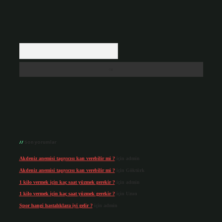
Arama
Son yorumlar
Akdeniz anemisi taşıyıcısı kan verebilir mi ?
için
admin
Akdeniz anemisi taşıyıcısı kan verebilir mi ?
için
Göktürk
1 kilo vermek için kaç saat yüzmek gerekir ?
için
admin
1 kilo vermek için kaç saat yüzmek gerekir ?
için
Uzun
Spor hangi hastalıklara iyi gelir ?
için
admin