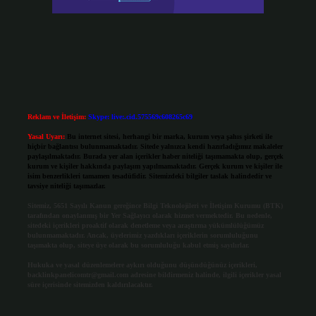
Reklam ve İletişim:
Skype: live:.cid.575569c608265c69
Yasal Uyarı:
Bu internet sitesi, herhangi bir marka, kurum veya şahıs şirketi ile
hiçbir bağlantısı bulunmamaktadır. Sitede yalnızca kendi hazırladığımız makaleler
paylaşılmaktadır. Burada yer alan içerikler haber niteliği taşımamakta olup, gerçek
kurum ve kişiler hakkında paylaşım yapılmamaktadır. Gerçek kurum ve kişiler ile
isim benzerlikleri tamamen tesadüfidir. Sitemizdeki bilgiler taslak halindedir ve
tavsiye niteliği taşımazlar.
Sitemiz, 5651 Sayılı Kanun gereğince Bilgi Teknolojileri ve İletişim Kurumu (BTK)
tarafından onaylanmış bir Yer Sağlayıcı olarak hizmet vermektedir. Bu nedenle,
sitedeki içerikleri proaktif olarak denetleme veya araştırma yükümlülüğümüz
bulunmamaktadır. Ancak, üyelerimiz yazdıkları içeriklerin sorumluluğunu
taşımakta olup, siteye üye olarak bu sorumluluğu kabul etmiş sayılırlar.
Hukuka ve yasal düzenlemelere aykırı olduğunu düşündüğünüz içerikleri,
backlinkpanelicomtr@gmail.com
adresine bildirmeniz halinde, ilgili içerikler yasal
süre içerisinde sitemizden kaldırılacaktır.