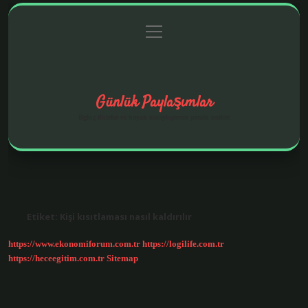
menüyü
Anasayfa
Gizlilik Politikası
Yasal Uyarı
aç
Hakkımızda
Günlük Paylaşımlar
İlginç fikirler ve hayatı kolaylaştıran pratik notlar.
Etiket:
Kişi kısıtlaması nasıl kaldırılır
https://www.ekonomiforum.com.tr
https://logilife.com.tr
https://heceegitim.com.tr
Sitemap