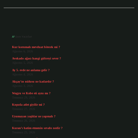
Sidebar
Son Yazılar
Kur korumalı mevduat bitecek mi ?
Ağustos 6, 2026
Avokado ağacı hangi gübreyi sever ?
Ağustos 5, 2026
Ay 5. evde ne anlama gelir ?
Ağustos 4, 2026
Akçay’ın nüfusu ne kadardır ?
Ağustos 3, 2026
Wagyu ve Kobe eti aynı mı ?
Temmuz 29, 2026
Koşuda atlet giyilir mi ?
Temmuz 27, 2026
Uyumayan yaşlılar ne yapmalı ?
Temmuz 26, 2026
Kuran’ı hatim etmenin sevabı nedir ?
Temmuz 25, 2026