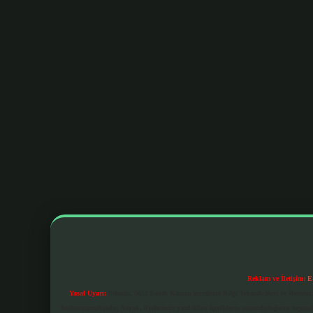
Reklam ve İletişim:
E
Yasal Uyarı:
Sitemiz, 5651 Sayılı Kanun gereğince Bilgi Teknolojileri ve İletiş
bulunmamaktadır. Ancak, üyelerimiz yazdıkları içeriklerin sorumluluğunu taşımakta