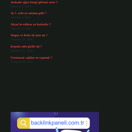
Avokado ağacı hangi gübreyi sever ?
Ağustos 5, 2026
Ay 5. evde ne anlama gelir ?
Ağustos 4, 2026
Akçay’ın nüfusu ne kadardır ?
Ağustos 3, 2026
Wagyu ve Kobe eti aynı mı ?
Temmuz 29, 2026
Koşuda atlet giyilir mi ?
Temmuz 27, 2026
Uyumayan yaşlılar ne yapmalı ?
Temmuz 26, 2026