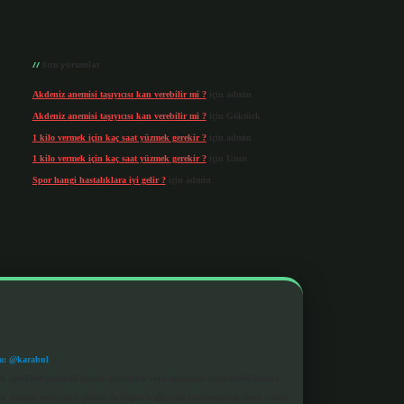
Son yorumlar
Akdeniz anemisi taşıyıcısı kan verebilir mi ?
için
admin
Akdeniz anemisi taşıyıcısı kan verebilir mi ?
için
Göktürk
1 kilo vermek için kaç saat yüzmek gerekir ?
için
admin
1 kilo vermek için kaç saat yüzmek gerekir ?
için
Uzun
Spor hangi hastalıklara iyi gelir ?
için
admin
m: @karabul
eki içerikleri proaktif olarak denetleme veya araştırma yükümlülüğümüz
a, kurum veya şahıs şirketi ile hiçbir bağlantısı bulunmamaktadır. Sitede