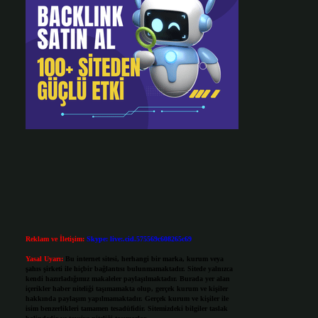
Reklam ve İletişim:
Skype: live:.cid.575569c608265c69
Yasal Uyarı:
Bu internet sitesi, herhangi bir marka, kurum veya
şahıs şirketi ile hiçbir bağlantısı bulunmamaktadır. Sitede yalnızca
kendi hazırladığımız makaleler paylaşılmaktadır. Burada yer alan
içerikler haber niteliği taşımamakta olup, gerçek kurum ve kişiler
hakkında paylaşım yapılmamaktadır. Gerçek kurum ve kişiler ile
isim benzerlikleri tamamen tesadüfidir. Sitemizdeki bilgiler taslak