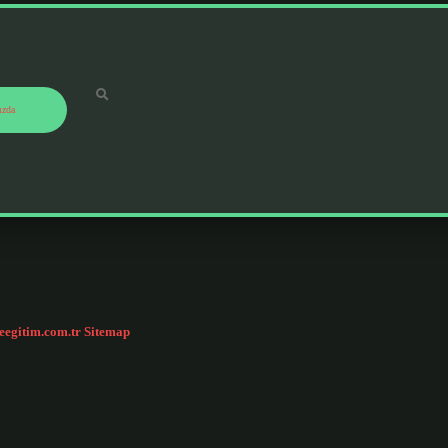
ızda
ceegitim.com.tr
Sitemap