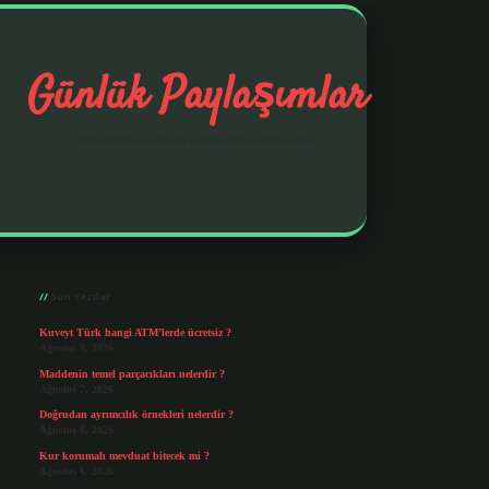
Günlük Paylaşımlar
İlginç fikirler ve hayatı kolaylaştıran pratik notlar.
Sidebar
https://elexbetgiris.org/
betbox giriş
betexp
Son Yazılar
Kuveyt Türk hangi ATM’lerde ücretsiz ?
Ağustos 8, 2026
Maddenin temel parçacıkları nelerdir ?
Ağustos 7, 2026
Doğrudan ayrımcılık örnekleri nelerdir ?
Ağustos 6, 2026
Kur korumalı mevduat bitecek mi ?
Ağustos 6, 2026