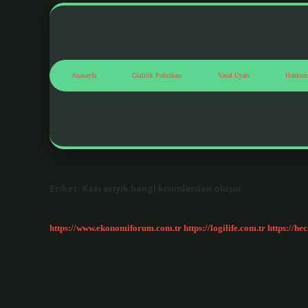
Anasayfa
Gizlilik Politikası
Yasal Uyarı
Hakkım
Etiket:
Katı eriyik hangi kısımlardan oluşur
https://www.ekonomiforum.com.tr
https://logilife.com.tr
https://he