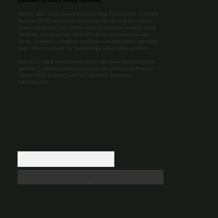
halindedir ve tavsiye niteliği taşımazlar.
Sitemiz, 5651 Sayılı Kanun gereğince Bilgi Teknolojileri ve İletişim
Kurumu (BTK) tarafından onaylanmış bir Yer Sağlayıcı olarak
hizmet vermektedir. Bu nedenle, sitedeki içerikleri proaktif olarak
denetleme veya araştırma yükümlülüğümüz bulunmamaktadır.
Ancak, üyelerimiz yazdıkları içeriklerin sorumluluğunu taşımakta
olup, siteye üye olarak bu sorumluluğu kabul etmiş sayılırlar.
Hukuka ve yasal düzenlemelere aykırı olduğunu düşündüğünüz
içerikleri,
backlinkpanelicomtr@gmail.com
adresine bildirmeniz
halinde, ilgili içerikler yasal süre içerisinde sitemizden
kaldırılacaktır.
Arama