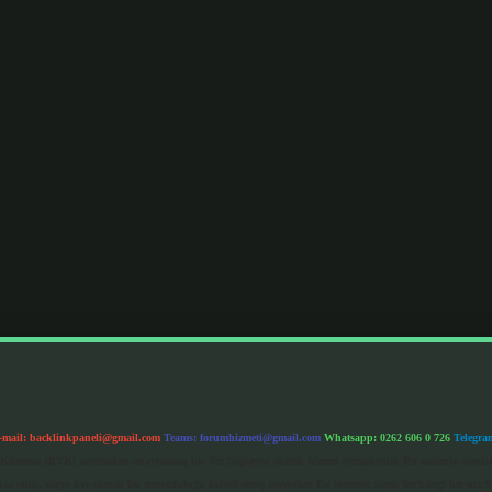
-mail:
backlinkpaneli@gmail.com
Teams:
forumhizmeti@gmail.com
Whatsapp: 0262 606 0 726
Telegra
im Kurumu (BTK) tarafından onaylanmış bir Yer Sağlayıcı olarak hizmet vermektedir. Bu nedenle, sited
 olup, siteye üye olarak bu sorumluluğu kabul etmiş sayılırlar. Bu internet sitesi, herhangi bir mark