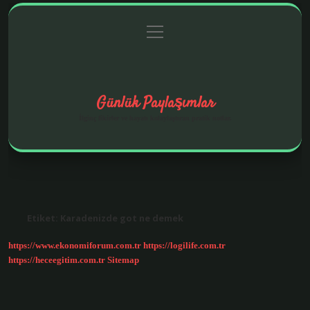
menüyü
Anasayfa
Gizlilik Politikası
Yasal Uyarı
aç
Hakkımızda
Günlük Paylaşımlar
İlginç fikirler ve hayatı kolaylaştıran pratik notlar.
Etiket:
Karadenizde got ne demek
https://www.ekonomiforum.com.tr
https://logilife.com.tr
https://heceegitim.com.tr
Sitemap