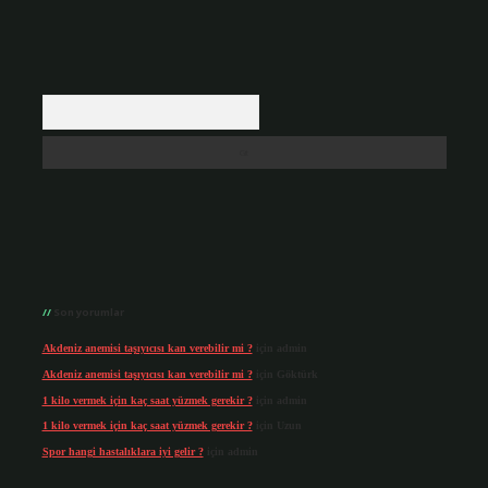
Arama
Son yorumlar
Akdeniz anemisi taşıyıcısı kan verebilir mi ?
için
admin
Akdeniz anemisi taşıyıcısı kan verebilir mi ?
için
Göktürk
1 kilo vermek için kaç saat yüzmek gerekir ?
için
admin
1 kilo vermek için kaç saat yüzmek gerekir ?
için
Uzun
Spor hangi hastalıklara iyi gelir ?
için
admin