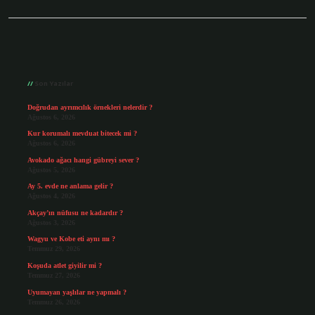
Sidebar
Son Yazılar
Doğrudan ayrımcılık örnekleri nelerdir ?
Ağustos 6, 2026
Kur korumalı mevduat bitecek mi ?
Ağustos 6, 2026
Avokado ağacı hangi gübreyi sever ?
Ağustos 5, 2026
Ay 5. evde ne anlama gelir ?
Ağustos 4, 2026
Akçay’ın nüfusu ne kadardır ?
Ağustos 3, 2026
Wagyu ve Kobe eti aynı mı ?
Temmuz 29, 2026
Koşuda atlet giyilir mi ?
Temmuz 27, 2026
Uyumayan yaşlılar ne yapmalı ?
Temmuz 26, 2026