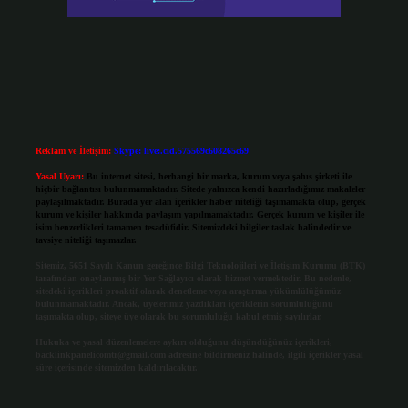
Reklam ve İletişim:
Skype: live:.cid.575569c608265c69
Yasal Uyarı:
Bu internet sitesi, herhangi bir marka, kurum veya şahıs şirketi ile
hiçbir bağlantısı bulunmamaktadır. Sitede yalnızca kendi hazırladığımız makaleler
paylaşılmaktadır. Burada yer alan içerikler haber niteliği taşımamakta olup, gerçek
kurum ve kişiler hakkında paylaşım yapılmamaktadır. Gerçek kurum ve kişiler ile
isim benzerlikleri tamamen tesadüfidir. Sitemizdeki bilgiler taslak halindedir ve
tavsiye niteliği taşımazlar.
Sitemiz, 5651 Sayılı Kanun gereğince Bilgi Teknolojileri ve İletişim Kurumu (BTK)
tarafından onaylanmış bir Yer Sağlayıcı olarak hizmet vermektedir. Bu nedenle,
sitedeki içerikleri proaktif olarak denetleme veya araştırma yükümlülüğümüz
bulunmamaktadır. Ancak, üyelerimiz yazdıkları içeriklerin sorumluluğunu
taşımakta olup, siteye üye olarak bu sorumluluğu kabul etmiş sayılırlar.
Hukuka ve yasal düzenlemelere aykırı olduğunu düşündüğünüz içerikleri,
backlinkpanelicomtr@gmail.com
adresine bildirmeniz halinde, ilgili içerikler yasal
süre içerisinde sitemizden kaldırılacaktır.