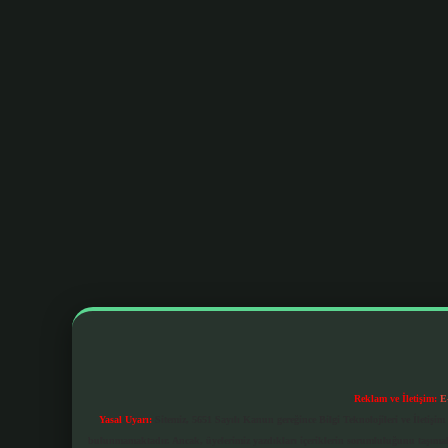
Reklam ve İletişim:
E
Yasal Uyarı:
Sitemiz, 5651 Sayılı Kanun gereğince Bilgi Teknolojileri ve İletiş
bulunmamaktadır. Ancak, üyelerimiz yazdıkları içeriklerin sorumluluğunu taşımakta