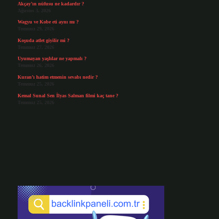
Akçay’ın nüfusu ne kadardır ?
Ağustos 3, 2026
Wagyu ve Kobe eti aynı mı ?
Temmuz 29, 2026
Koşuda atlet giyilir mi ?
Temmuz 27, 2026
Uyumayan yaşlılar ne yapmalı ?
Temmuz 26, 2026
Kuran’ı hatim etmenin sevabı nedir ?
Temmuz 25, 2026
Kemal Sunal Sen İlyas Salman filmi kaç tane ?
Temmuz 25, 2026