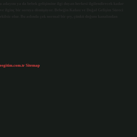
ba adayını ya da bebek gelişimine ilgi duyan herkesi ilgilendirecek kadar
 ve ilginç bir soruya dönüşüyor. Bebeğin Kafası ve Doğal Gelişim Süreci
kilsiz olur. Bu aslında çok normal bir şey, çünkü doğum kanalından
ceegitim.com.tr
Sitemap