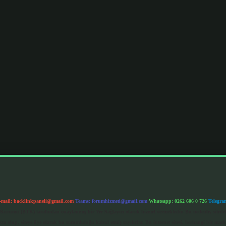
-mail:
backlinkpaneli@gmail.com
Teams:
forumhizmeti@gmail.com
Whatsapp: 0262 606 0 726
Telegra
im Kurumu (BTK) tarafından onaylanmış bir Yer Sağlayıcı olarak hizmet vermektedir. Bu nedenle, sited
 olup, siteye üye olarak bu sorumluluğu kabul etmiş sayılırlar. Bu internet sitesi, herhangi bir mark