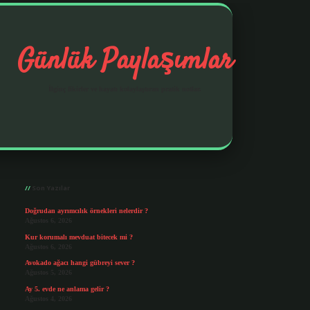
Günlük Paylaşımlar
İlginç fikirler ve hayatı kolaylaştıran pratik notlar.
Sidebar
https://elexbetgiris.org/
betbox giriş
betexp
Son Yazılar
Doğrudan ayrımcılık örnekleri nelerdir ?
Ağustos 6, 2026
Kur korumalı mevduat bitecek mi ?
Ağustos 6, 2026
Avokado ağacı hangi gübreyi sever ?
Ağustos 5, 2026
Ay 5. evde ne anlama gelir ?
Ağustos 4, 2026