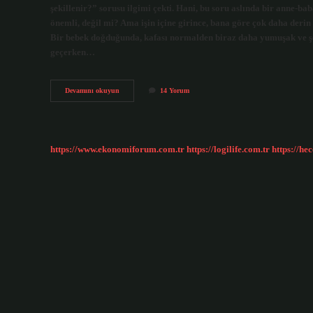
şekillenir?” sorusu ilgimi çekti. Hani, bu soru aslında bir anne-ba
önemli, değil mi? Ama işin içine girince, bana göre çok daha derin
Bir bebek doğduğunda, kafası normalden biraz daha yumuşak ve şe
geçerken…
Bebeğin
Devamını okuyun
14 Yorum
kafası
kaç
ayda
şekillenir
?
https://www.ekonomiforum.com.tr
https://logilife.com.tr
https://he