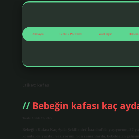
Anasayfa
Gizlilik Politikası
Yasal Uyarı
Hakkım
Etiket:
kafas
Bebeğin kafası kaç ayda
Tarih: Aralık 17, 2025
Bebeğin Kafası Kaç Ayda Şekillenir? İstanbul’da yaşıyorum, 27 yaşı
konularda yazılar yazıyorum. Son zamanlarda, bebeklerin gelişim 