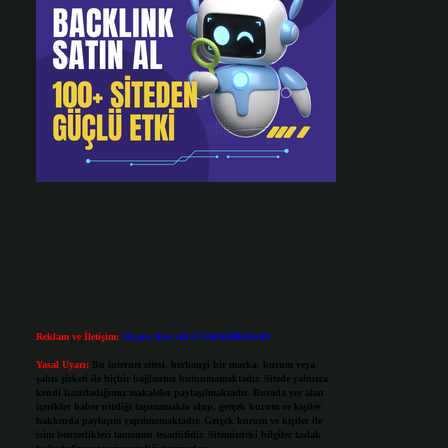
Reklam ve İletişim:
Skype: live:.cid.575569c608265c69
Yasal Uyarı:
Bu internet sitesi, herhangi bir marka, kurum veya
şahıs şirketi ile hiçbir bağlantısı bulunmamaktadır. Sitede yalnızca
kendi hazırladığımız makaleler paylaşılmaktadır. Burada yer alan
içerikler haber niteliği taşımamakta olup, gerçek kurum ve kişiler
hakkında paylaşım yapılmamaktadır. Gerçek kurum ve kişiler ile
isim benzerlikleri tamamen tesadüfidir. Sitemizdeki bilgiler taslak