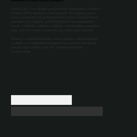
halindedir ve tavsiye niteliği taşımazlar.
Sitemiz, 5651 Sayılı Kanun gereğince Bilgi Teknolojileri ve İletişim
Kurumu (BTK) tarafından onaylanmış bir Yer Sağlayıcı olarak
hizmet vermektedir. Bu nedenle, sitedeki içerikleri proaktif olarak
denetleme veya araştırma yükümlülüğümüz bulunmamaktadır.
Ancak, üyelerimiz yazdıkları içeriklerin sorumluluğunu taşımakta
olup, siteye üye olarak bu sorumluluğu kabul etmiş sayılırlar.
Hukuka ve yasal düzenlemelere aykırı olduğunu düşündüğünüz
içerikleri,
backlinkpanelicomtr@gmail.com
adresine bildirmeniz
halinde, ilgili içerikler yasal süre içerisinde sitemizden
kaldırılacaktır.
Arama