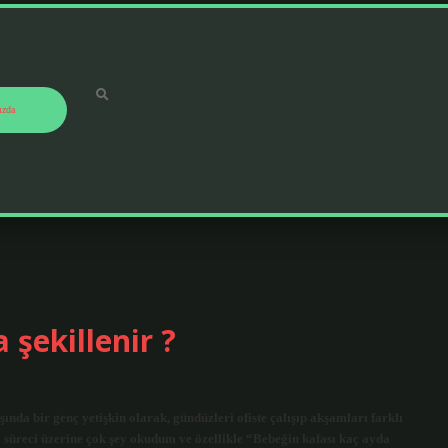
ızda
 şekillenir ?
nda bir genç yetişkin olarak, gündüzleri ofiste çalışıp akşamları farklı
süreci üzerine çok şey okudum ve özellikle “Bebeğin kafası kaç ayda