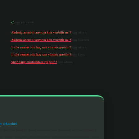
Son yorumlar
Akdeniz anemisi taşıyıcısı kan verebilir mi ?
için
admin
Akdeniz anemisi taşıyıcısı kan verebilir mi ?
için
Göktürk
1 kilo vermek için kaç saat yüzmek gerekir ?
için
admin
1 kilo vermek için kaç saat yüzmek gerekir ?
için
Uzun
Spor hangi hastalıklara iyi gelir ?
için
admin
m: @karabul
eki içerikleri proaktif olarak denetleme veya araştırma yükümlülüğümüz
a, kurum veya şahıs şirketi ile hiçbir bağlantısı bulunmamaktadır. Sitede