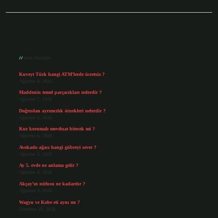
Sidebar
Son Yazılar
Kuveyt Türk hangi ATM’lerde ücretsiz ?
Ağustos 8, 2026
Maddenin temel parçacıkları nelerdir ?
Ağustos 7, 2026
Doğrudan ayrımcılık örnekleri nelerdir ?
Ağustos 6, 2026
Kur korumalı mevduat bitecek mi ?
Ağustos 6, 2026
Avokado ağacı hangi gübreyi sever ?
Ağustos 5, 2026
Ay 5. evde ne anlama gelir ?
Ağustos 4, 2026
Akçay’ın nüfusu ne kadardır ?
Ağustos 3, 2026
Wagyu ve Kobe eti aynı mı ?
Temmuz 29, 2026