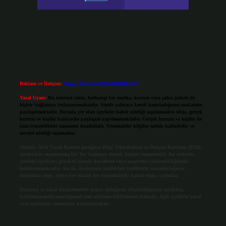
Reklam ve İletişim:
Skype: live:.cid.575569c608265c69
Yasal Uyarı:
Bu internet sitesi, herhangi bir marka, kurum veya şahıs şirketi ile
hiçbir bağlantısı bulunmamaktadır. Sitede yalnızca kendi hazırladığımız makaleler
paylaşılmaktadır. Burada yer alan içerikler haber niteliği taşımamakta olup, gerçek
kurum ve kişiler hakkında paylaşım yapılmamaktadır. Gerçek kurum ve kişiler ile
isim benzerlikleri tamamen tesadüfidir. Sitemizdeki bilgiler taslak halindedir ve
tavsiye niteliği taşımazlar.
Sitemiz, 5651 Sayılı Kanun gereğince Bilgi Teknolojileri ve İletişim Kurumu (BTK)
tarafından onaylanmış bir Yer Sağlayıcı olarak hizmet vermektedir. Bu nedenle,
sitedeki içerikleri proaktif olarak denetleme veya araştırma yükümlülüğümüz
bulunmamaktadır. Ancak, üyelerimiz yazdıkları içeriklerin sorumluluğunu
taşımakta olup, siteye üye olarak bu sorumluluğu kabul etmiş sayılırlar.
Hukuka ve yasal düzenlemelere aykırı olduğunu düşündüğünüz içerikleri,
backlinkpanelicomtr@gmail.com
adresine bildirmeniz halinde, ilgili içerikler yasal
süre içerisinde sitemizden kaldırılacaktır.