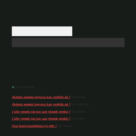
Arama
Son yorumlar
Akdeniz anemisi taşıyıcısı kan verebilir mi ?
için
admin
Akdeniz anemisi taşıyıcısı kan verebilir mi ?
için
Göktürk
1 kilo vermek için kaç saat yüzmek gerekir ?
için
admin
1 kilo vermek için kaç saat yüzmek gerekir ?
için
Uzun
Spor hangi hastalıklara iyi gelir ?
için
admin