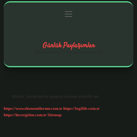
menüyü
Anasayfa
Gizlilik Politikası
Yasal Uyarı
aç
Hakkımızda
Günlük Paylaşımlar
İlginç fikirler ve hayatı kolaylaştıran pratik notlar.
Etiket:
İnsanlarda eşeysiz üreme olabilir mi
https://www.ekonomiforum.com.tr
https://logilife.com.tr
https://heceegitim.com.tr
Sitemap