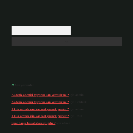
Arama
Son yorumlar
Akdeniz anemisi taşıyıcısı kan verebilir mi ?
için
admin
Akdeniz anemisi taşıyıcısı kan verebilir mi ?
için
Göktürk
1 kilo vermek için kaç saat yüzmek gerekir ?
için
admin
1 kilo vermek için kaç saat yüzmek gerekir ?
için
Uzun
Spor hangi hastalıklara iyi gelir ?
için
admin