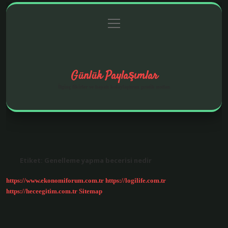
menüyü
Anasayfa
Gizlilik Politikası
Yasal Uyarı
aç
Hakkımızda
Günlük Paylaşımlar
İlginç fikirler ve hayatı kolaylaştıran pratik notlar.
Etiket:
Genelleme yapma becerisi nedir
https://www.ekonomiforum.com.tr
https://logilife.com.tr
https://heceegitim.com.tr
Sitemap