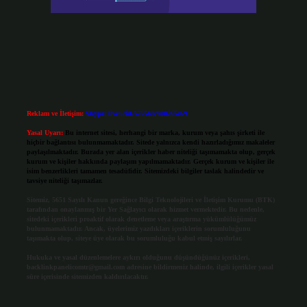
Reklam ve İletişim:
Skype: live:.cid.575569c608265c69
Yasal Uyarı:
Bu internet sitesi, herhangi bir marka, kurum veya şahıs şirketi ile
hiçbir bağlantısı bulunmamaktadır. Sitede yalnızca kendi hazırladığımız makaleler
paylaşılmaktadır. Burada yer alan içerikler haber niteliği taşımamakta olup, gerçek
kurum ve kişiler hakkında paylaşım yapılmamaktadır. Gerçek kurum ve kişiler ile
isim benzerlikleri tamamen tesadüfidir. Sitemizdeki bilgiler taslak halindedir ve
tavsiye niteliği taşımazlar.
Sitemiz, 5651 Sayılı Kanun gereğince Bilgi Teknolojileri ve İletişim Kurumu (BTK)
tarafından onaylanmış bir Yer Sağlayıcı olarak hizmet vermektedir. Bu nedenle,
sitedeki içerikleri proaktif olarak denetleme veya araştırma yükümlülüğümüz
bulunmamaktadır. Ancak, üyelerimiz yazdıkları içeriklerin sorumluluğunu
taşımakta olup, siteye üye olarak bu sorumluluğu kabul etmiş sayılırlar.
Hukuka ve yasal düzenlemelere aykırı olduğunu düşündüğünüz içerikleri,
backlinkpanelicomtr@gmail.com
adresine bildirmeniz halinde, ilgili içerikler yasal
süre içerisinde sitemizden kaldırılacaktır.