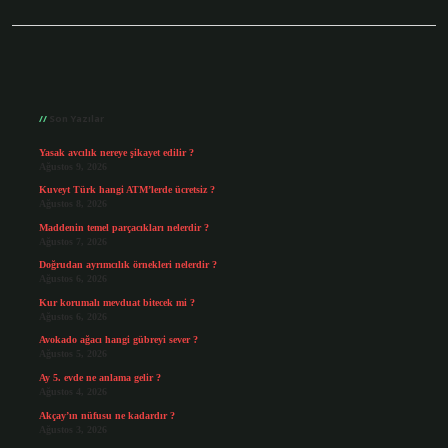
Sidebar
Son Yazılar
Yasak avcılık nereye şikayet edilir ?
Ağustos 9, 2026
Kuveyt Türk hangi ATM’lerde ücretsiz ?
Ağustos 8, 2026
Maddenin temel parçacıkları nelerdir ?
Ağustos 7, 2026
Doğrudan ayrımcılık örnekleri nelerdir ?
Ağustos 6, 2026
Kur korumalı mevduat bitecek mi ?
Ağustos 6, 2026
Avokado ağacı hangi gübreyi sever ?
Ağustos 5, 2026
Ay 5. evde ne anlama gelir ?
Ağustos 4, 2026
Akçay’ın nüfusu ne kadardır ?
Ağustos 3, 2026