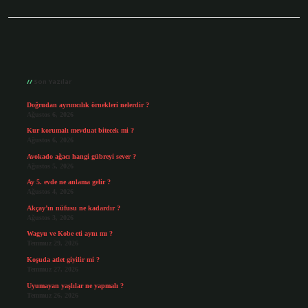
Sidebar
Son Yazılar
Doğrudan ayrımcılık örnekleri nelerdir ?
Ağustos 6, 2026
Kur korumalı mevduat bitecek mi ?
Ağustos 6, 2026
Avokado ağacı hangi gübreyi sever ?
Ağustos 5, 2026
Ay 5. evde ne anlama gelir ?
Ağustos 4, 2026
Akçay’ın nüfusu ne kadardır ?
Ağustos 3, 2026
Wagyu ve Kobe eti aynı mı ?
Temmuz 29, 2026
Koşuda atlet giyilir mi ?
Temmuz 27, 2026
Uyumayan yaşlılar ne yapmalı ?
Temmuz 26, 2026