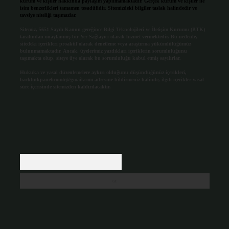
kurum ve kişiler hakkında paylaşım yapılmamaktadır. Gerçek kurum ve kişiler ile
isim benzerlikleri tamamen tesadüfidir. Sitemizdeki bilgiler taslak halindedir ve
tavsiye niteliği taşımazlar.
Sitemiz, 5651 Sayılı Kanun gereğince Bilgi Teknolojileri ve İletişim Kurumu (BTK)
tarafından onaylanmış bir Yer Sağlayıcı olarak hizmet vermektedir. Bu nedenle,
sitedeki içerikleri proaktif olarak denetleme veya araştırma yükümlülüğümüz
bulunmamaktadır. Ancak, üyelerimiz yazdıkları içeriklerin sorumluluğunu
taşımakta olup, siteye üye olarak bu sorumluluğu kabul etmiş sayılırlar.
Hukuka ve yasal düzenlemelere aykırı olduğunu düşündüğünüz içerikleri,
backlinkpanelicomtr@gmail.com
adresine bildirmeniz halinde, ilgili içerikler yasal
süre içerisinde sitemizden kaldırılacaktır.
Arama