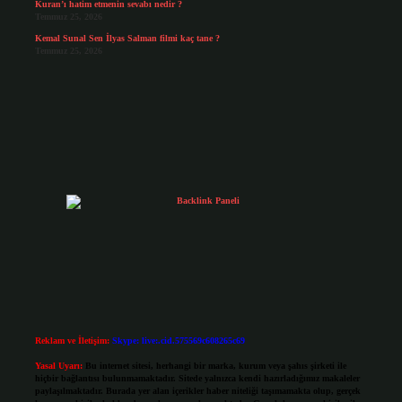
Kuran’ı hatim etmenin sevabı nedir ?
Temmuz 25, 2026
Kemal Sunal Sen İlyas Salman filmi kaç tane ?
Temmuz 25, 2026
Reklam ve İletişim:
Skype: live:.cid.575569c608265c69
Yasal Uyarı:
Bu internet sitesi, herhangi bir marka, kurum veya şahıs şirketi ile
hiçbir bağlantısı bulunmamaktadır. Sitede yalnızca kendi hazırladığımız makaleler
paylaşılmaktadır. Burada yer alan içerikler haber niteliği taşımamakta olup, gerçek