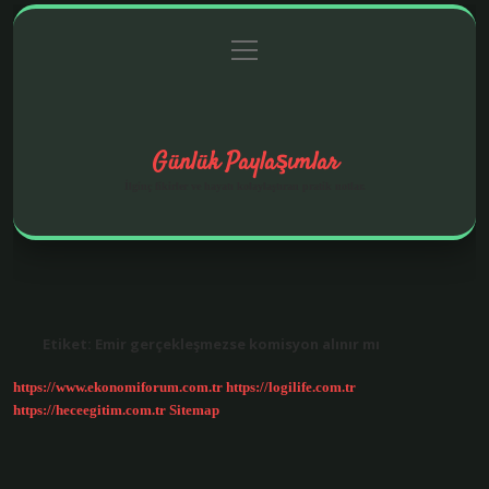
menüyü
Anasayfa
Gizlilik Politikası
Yasal Uyarı
aç
Hakkımızda
Günlük Paylaşımlar
İlginç fikirler ve hayatı kolaylaştıran pratik notlar.
Etiket:
Emir gerçekleşmezse komisyon alınır mı
https://www.ekonomiforum.com.tr
https://logilife.com.tr
https://heceegitim.com.tr
Sitemap