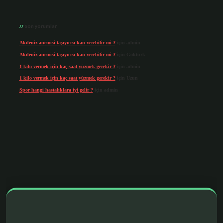
Son yorumlar
Akdeniz anemisi taşıyıcısı kan verebilir mi ?
için
admin
Akdeniz anemisi taşıyıcısı kan verebilir mi ?
için
Göktürk
1 kilo vermek için kaç saat yüzmek gerekir ?
için
admin
1 kilo vermek için kaç saat yüzmek gerekir ?
için
Uzun
Spor hangi hastalıklara iyi gelir ?
için
admin
s.org/
betbox giriş
betexper yeni giriş