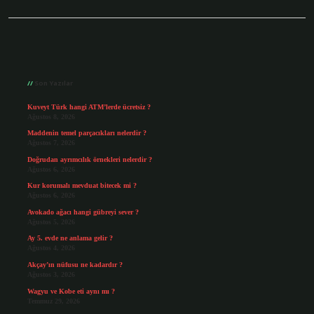
Sidebar
Son Yazılar
Kuveyt Türk hangi ATM’lerde ücretsiz ?
Ağustos 8, 2026
Maddenin temel parçacıkları nelerdir ?
Ağustos 7, 2026
Doğrudan ayrımcılık örnekleri nelerdir ?
Ağustos 6, 2026
Kur korumalı mevduat bitecek mi ?
Ağustos 6, 2026
Avokado ağacı hangi gübreyi sever ?
Ağustos 5, 2026
Ay 5. evde ne anlama gelir ?
Ağustos 4, 2026
Akçay’ın nüfusu ne kadardır ?
Ağustos 3, 2026
Wagyu ve Kobe eti aynı mı ?
Temmuz 29, 2026