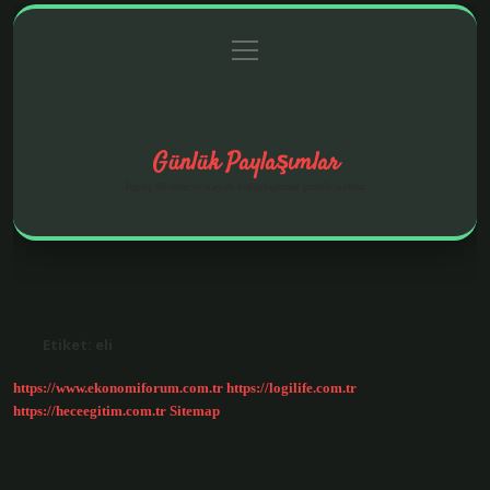
menüyü
Anasayfa
Gizlilik Politikası
Yasal Uyarı
aç
Hakkımızda
Günlük Paylaşımlar
İlginç fikirler ve hayatı kolaylaştıran pratik notlar.
Etiket:
eli
https://www.ekonomiforum.com.tr
https://logilife.com.tr
https://heceegitim.com.tr
Sitemap