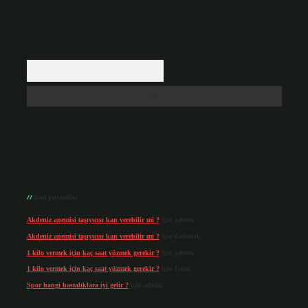
Arama
Son yorumlar
Akdeniz anemisi taşıyıcısı kan verebilir mi ?
için
admin
Akdeniz anemisi taşıyıcısı kan verebilir mi ?
için
Göktürk
1 kilo vermek için kaç saat yüzmek gerekir ?
için
admin
1 kilo vermek için kaç saat yüzmek gerekir ?
için
Uzun
Spor hangi hastalıklara iyi gelir ?
için
admin