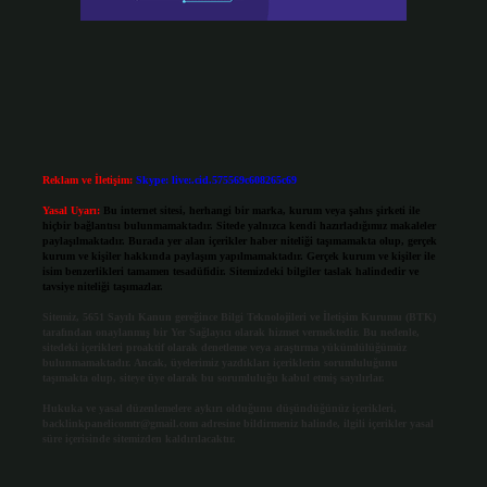
Reklam ve İletişim:
Skype: live:.cid.575569c608265c69
Yasal Uyarı:
Bu internet sitesi, herhangi bir marka, kurum veya şahıs şirketi ile
hiçbir bağlantısı bulunmamaktadır. Sitede yalnızca kendi hazırladığımız makaleler
paylaşılmaktadır. Burada yer alan içerikler haber niteliği taşımamakta olup, gerçek
kurum ve kişiler hakkında paylaşım yapılmamaktadır. Gerçek kurum ve kişiler ile
isim benzerlikleri tamamen tesadüfidir. Sitemizdeki bilgiler taslak halindedir ve
tavsiye niteliği taşımazlar.
Sitemiz, 5651 Sayılı Kanun gereğince Bilgi Teknolojileri ve İletişim Kurumu (BTK)
tarafından onaylanmış bir Yer Sağlayıcı olarak hizmet vermektedir. Bu nedenle,
sitedeki içerikleri proaktif olarak denetleme veya araştırma yükümlülüğümüz
bulunmamaktadır. Ancak, üyelerimiz yazdıkları içeriklerin sorumluluğunu
taşımakta olup, siteye üye olarak bu sorumluluğu kabul etmiş sayılırlar.
Hukuka ve yasal düzenlemelere aykırı olduğunu düşündüğünüz içerikleri,
backlinkpanelicomtr@gmail.com
adresine bildirmeniz halinde, ilgili içerikler yasal
süre içerisinde sitemizden kaldırılacaktır.