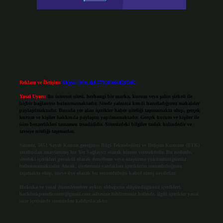
Reklam ve İletişim:
Skype: live:.cid.575569c608265c69
Yasal Uyarı:
Bu internet sitesi, herhangi bir marka, kurum veya şahıs şirketi ile
hiçbir bağlantısı bulunmamaktadır. Sitede yalnızca kendi hazırladığımız makaleler
paylaşılmaktadır. Burada yer alan içerikler haber niteliği taşımamakta olup, gerçek
kurum ve kişiler hakkında paylaşım yapılmamaktadır. Gerçek kurum ve kişiler ile
isim benzerlikleri tamamen tesadüfidir. Sitemizdeki bilgiler taslak halindedir ve
tavsiye niteliği taşımazlar.
Sitemiz, 5651 Sayılı Kanun gereğince Bilgi Teknolojileri ve İletişim Kurumu (BTK)
tarafından onaylanmış bir Yer Sağlayıcı olarak hizmet vermektedir. Bu nedenle,
sitedeki içerikleri proaktif olarak denetleme veya araştırma yükümlülüğümüz
bulunmamaktadır. Ancak, üyelerimiz yazdıkları içeriklerin sorumluluğunu
taşımakta olup, siteye üye olarak bu sorumluluğu kabul etmiş sayılırlar.
Hukuka ve yasal düzenlemelere aykırı olduğunu düşündüğünüz içerikleri,
backlinkpanelicomtr@gmail.com
adresine bildirmeniz halinde, ilgili içerikler yasal
süre içerisinde sitemizden kaldırılacaktır.