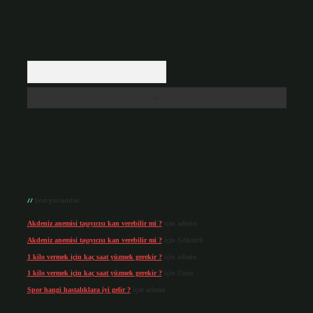
Arama
Son yorumlar
Akdeniz anemisi taşıyıcısı kan verebilir mi ?
için
admin
Akdeniz anemisi taşıyıcısı kan verebilir mi ?
için
Göktürk
1 kilo vermek için kaç saat yüzmek gerekir ?
için
admin
1 kilo vermek için kaç saat yüzmek gerekir ?
için
Uzun
Spor hangi hastalıklara iyi gelir ?
için
admin