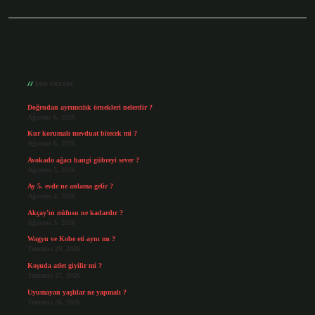
Sidebar
Son Yazılar
Doğrudan ayrımcılık örnekleri nelerdir ?
Ağustos 6, 2026
Kur korumalı mevduat bitecek mi ?
Ağustos 6, 2026
Avokado ağacı hangi gübreyi sever ?
Ağustos 5, 2026
Ay 5. evde ne anlama gelir ?
Ağustos 4, 2026
Akçay’ın nüfusu ne kadardır ?
Ağustos 3, 2026
Wagyu ve Kobe eti aynı mı ?
Temmuz 29, 2026
Koşuda atlet giyilir mi ?
Temmuz 27, 2026
Uyumayan yaşlılar ne yapmalı ?
Temmuz 26, 2026