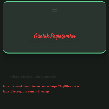
menüyü
Anasayfa
Gizlilik Politikası
Yasal Uyarı
aç
Hakkımızda
Günlük Paylaşımlar
İlginç fikirler ve hayatı kolaylaştıran pratik notlar.
Etiket:
Ekran su alırsa ne olur
https://www.ekonomiforum.com.tr
https://logilife.com.tr
https://heceegitim.com.tr
Sitemap