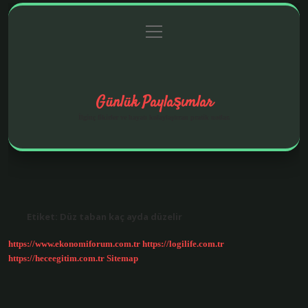
menüyü
Anasayfa
Gizlilik Politikası
Yasal Uyarı
aç
Hakkımızda
Günlük Paylaşımlar
İlginç fikirler ve hayatı kolaylaştıran pratik notlar.
Etiket:
Düz taban kaç ayda düzelir
https://www.ekonomiforum.com.tr
https://logilife.com.tr
https://heceegitim.com.tr
Sitemap