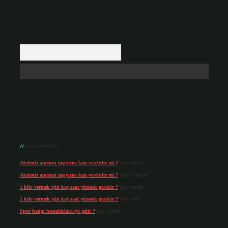
Arama
Son yorumlar
Akdeniz anemisi taşıyıcısı kan verebilir mi ?
için
admin
Akdeniz anemisi taşıyıcısı kan verebilir mi ?
için
Göktürk
1 kilo vermek için kaç saat yüzmek gerekir ?
için
admin
1 kilo vermek için kaç saat yüzmek gerekir ?
için
Uzun
Spor hangi hastalıklara iyi gelir ?
için
admin