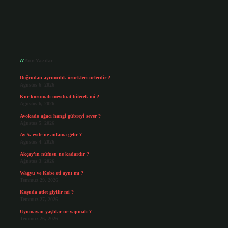
Sidebar
Son Yazılar
Doğrudan ayrımcılık örnekleri nelerdir ?
Ağustos 6, 2026
Kur korumalı mevduat bitecek mi ?
Ağustos 6, 2026
Avokado ağacı hangi gübreyi sever ?
Ağustos 5, 2026
Ay 5. evde ne anlama gelir ?
Ağustos 4, 2026
Akçay’ın nüfusu ne kadardır ?
Ağustos 3, 2026
Wagyu ve Kobe eti aynı mı ?
Temmuz 29, 2026
Koşuda atlet giyilir mi ?
Temmuz 27, 2026
Uyumayan yaşlılar ne yapmalı ?
Temmuz 26, 2026