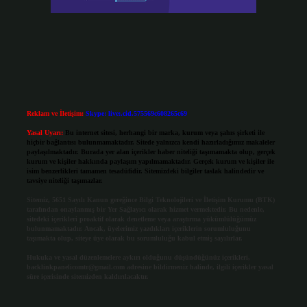
Reklam ve İletişim:
Skype: live:.cid.575569c608265c69
Yasal Uyarı:
Bu internet sitesi, herhangi bir marka, kurum veya şahıs şirketi ile
hiçbir bağlantısı bulunmamaktadır. Sitede yalnızca kendi hazırladığımız makaleler
paylaşılmaktadır. Burada yer alan içerikler haber niteliği taşımamakta olup, gerçek
kurum ve kişiler hakkında paylaşım yapılmamaktadır. Gerçek kurum ve kişiler ile
isim benzerlikleri tamamen tesadüfidir. Sitemizdeki bilgiler taslak halindedir ve
tavsiye niteliği taşımazlar.
Sitemiz, 5651 Sayılı Kanun gereğince Bilgi Teknolojileri ve İletişim Kurumu (BTK)
tarafından onaylanmış bir Yer Sağlayıcı olarak hizmet vermektedir. Bu nedenle,
sitedeki içerikleri proaktif olarak denetleme veya araştırma yükümlülüğümüz
bulunmamaktadır. Ancak, üyelerimiz yazdıkları içeriklerin sorumluluğunu
taşımakta olup, siteye üye olarak bu sorumluluğu kabul etmiş sayılırlar.
Hukuka ve yasal düzenlemelere aykırı olduğunu düşündüğünüz içerikleri,
backlinkpanelicomtr@gmail.com
adresine bildirmeniz halinde, ilgili içerikler yasal
süre içerisinde sitemizden kaldırılacaktır.