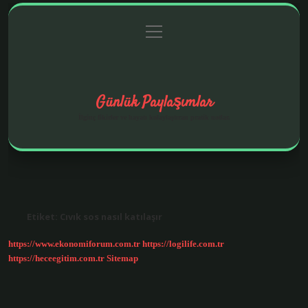
menüyü
Anasayfa
Gizlilik Politikası
Yasal Uyarı
aç
Hakkımızda
Günlük Paylaşımlar
İlginç fikirler ve hayatı kolaylaştıran pratik notlar.
Etiket:
Cıvık sos nasıl katılaşır
https://www.ekonomiforum.com.tr
https://logilife.com.tr
https://heceegitim.com.tr
Sitemap