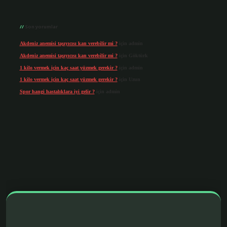
Son yorumlar
Akdeniz anemisi taşıyıcısı kan verebilir mi ?
için
admin
Akdeniz anemisi taşıyıcısı kan verebilir mi ?
için
Göktürk
1 kilo vermek için kaç saat yüzmek gerekir ?
için
admin
1 kilo vermek için kaç saat yüzmek gerekir ?
için
Uzun
Spor hangi hastalıklara iyi gelir ?
için
admin
is.org/
betbox giriş
betexper yeni giriş