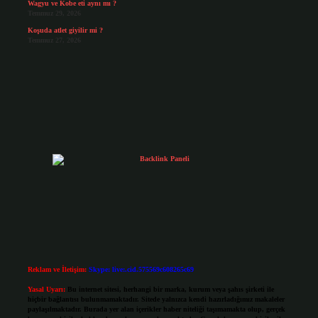
Wagyu ve Kobe eti aynı mı ?
Temmuz 29, 2026
Koşuda atlet giyilir mi ?
Temmuz 27, 2026
Reklam ve İletişim:
Skype: live:.cid.575569c608265c69
Yasal Uyarı:
Bu internet sitesi, herhangi bir marka, kurum veya şahıs şirketi ile
hiçbir bağlantısı bulunmamaktadır. Sitede yalnızca kendi hazırladığımız makaleler
paylaşılmaktadır. Burada yer alan içerikler haber niteliği taşımamakta olup, gerçek