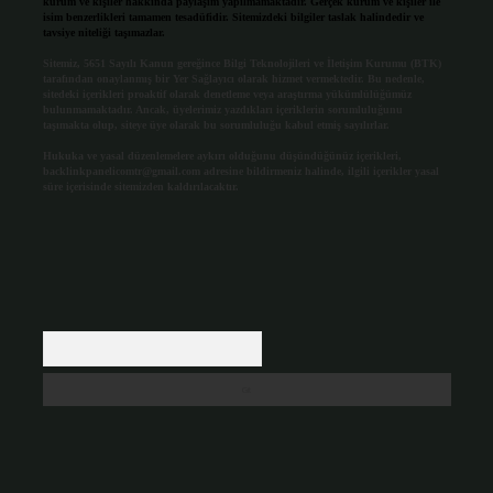
kurum ve kişiler hakkında paylaşım yapılmamaktadır. Gerçek kurum ve kişiler ile
isim benzerlikleri tamamen tesadüfidir. Sitemizdeki bilgiler taslak halindedir ve
tavsiye niteliği taşımazlar.
Sitemiz, 5651 Sayılı Kanun gereğince Bilgi Teknolojileri ve İletişim Kurumu (BTK)
tarafından onaylanmış bir Yer Sağlayıcı olarak hizmet vermektedir. Bu nedenle,
sitedeki içerikleri proaktif olarak denetleme veya araştırma yükümlülüğümüz
bulunmamaktadır. Ancak, üyelerimiz yazdıkları içeriklerin sorumluluğunu
taşımakta olup, siteye üye olarak bu sorumluluğu kabul etmiş sayılırlar.
Hukuka ve yasal düzenlemelere aykırı olduğunu düşündüğünüz içerikleri,
backlinkpanelicomtr@gmail.com
adresine bildirmeniz halinde, ilgili içerikler yasal
süre içerisinde sitemizden kaldırılacaktır.
Arama