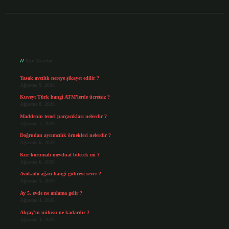
Sidebar
Son Yazılar
Yasak avcılık nereye şikayet edilir ?
Ağustos 9, 2026
Kuveyt Türk hangi ATM’lerde ücretsiz ?
Ağustos 8, 2026
Maddenin temel parçacıkları nelerdir ?
Ağustos 7, 2026
Doğrudan ayrımcılık örnekleri nelerdir ?
Ağustos 6, 2026
Kur korumalı mevduat bitecek mi ?
Ağustos 6, 2026
Avokado ağacı hangi gübreyi sever ?
Ağustos 5, 2026
Ay 5. evde ne anlama gelir ?
Ağustos 4, 2026
Akçay’ın nüfusu ne kadardır ?
Ağustos 3, 2026