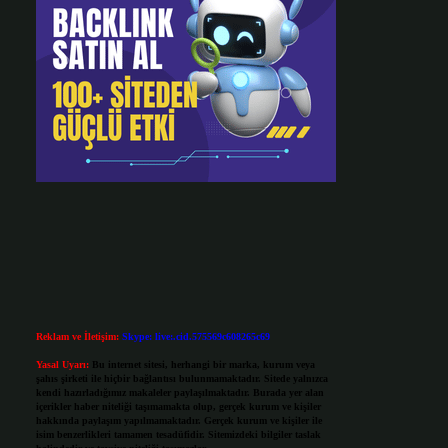
Reklam ve İletişim:
Skype: live:.cid.575569c608265c69
Yasal Uyarı:
Bu internet sitesi, herhangi bir marka, kurum veya
şahıs şirketi ile hiçbir bağlantısı bulunmamaktadır. Sitede yalnızca
kendi hazırladığımız makaleler paylaşılmaktadır. Burada yer alan
içerikler haber niteliği taşımamakta olup, gerçek kurum ve kişiler
hakkında paylaşım yapılmamaktadır. Gerçek kurum ve kişiler ile
isim benzerlikleri tamamen tesadüfidir. Sitemizdeki bilgiler taslak