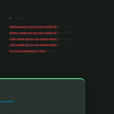
Son yorumlar
Akdeniz anemisi taşıyıcısı kan verebilir mi ?
için
admin
Akdeniz anemisi taşıyıcısı kan verebilir mi ?
için
Göktürk
1 kilo vermek için kaç saat yüzmek gerekir ?
için
admin
1 kilo vermek için kaç saat yüzmek gerekir ?
için
Uzun
Spor hangi hastalıklara iyi gelir ?
için
admin
m: @karabul
eki içerikleri proaktif olarak denetleme veya araştırma yükümlülüğümüz
a, kurum veya şahıs şirketi ile hiçbir bağlantısı bulunmamaktadır. Sitede