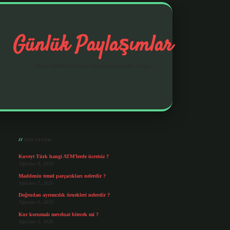
Günlük Paylaşımlar
İlginç fikirler ve hayatı kolaylaştıran pratik notlar.
Sidebar
https://elexbetgiris.org/
betbox giri
Son Yazılar
Kuveyt Türk hangi ATM’lerde ücretsiz ?
Ağustos 8, 2026
Maddenin temel parçacıkları nelerdir ?
Ağustos 7, 2026
Doğrudan ayrımcılık örnekleri nelerdir ?
Ağustos 6, 2026
Kur korumalı mevduat bitecek mi ?
Ağustos 6, 2026