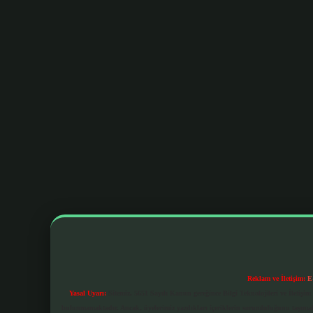
Reklam ve İletişim:
E
Yasal Uyarı:
Sitemiz, 5651 Sayılı Kanun gereğince Bilgi Teknolojileri ve İletiş
bulunmamaktadır. Ancak, üyelerimiz yazdıkları içeriklerin sorumluluğunu taşımakta