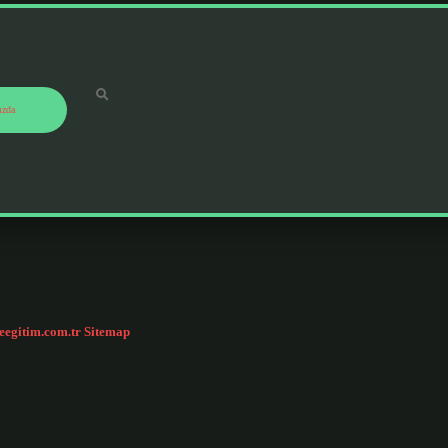
ızda
ceegitim.com.tr
Sitemap