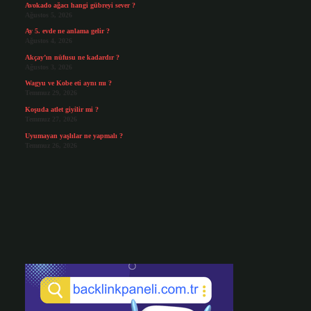
Avokado ağacı hangi gübreyi sever ?
Ağustos 5, 2026
Ay 5. evde ne anlama gelir ?
Ağustos 4, 2026
Akçay’ın nüfusu ne kadardır ?
Ağustos 3, 2026
Wagyu ve Kobe eti aynı mı ?
Temmuz 29, 2026
Koşuda atlet giyilir mi ?
Temmuz 27, 2026
Uyumayan yaşlılar ne yapmalı ?
Temmuz 26, 2026