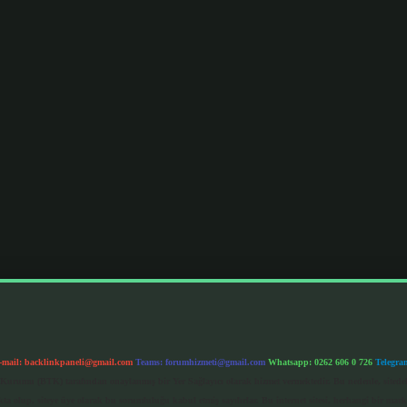
-mail:
backlinkpaneli@gmail.com
Teams:
forumhizmeti@gmail.com
Whatsapp: 0262 606 0 726
Telegra
im Kurumu (BTK) tarafından onaylanmış bir Yer Sağlayıcı olarak hizmet vermektedir. Bu nedenle, sited
 olup, siteye üye olarak bu sorumluluğu kabul etmiş sayılırlar. Bu internet sitesi, herhangi bir mark