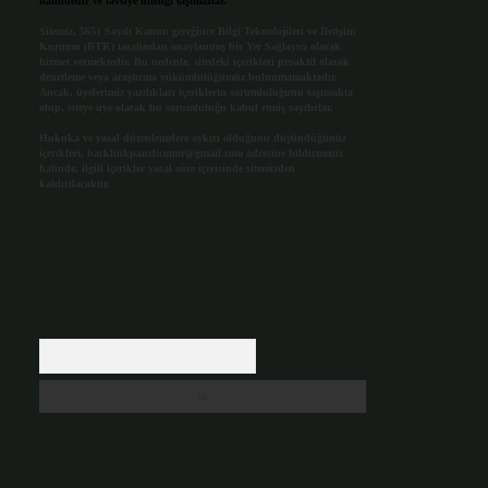
halindedir ve tavsiye niteliği taşımazlar.
Sitemiz, 5651 Sayılı Kanun gereğince Bilgi Teknolojileri ve İletişim
Kurumu (BTK) tarafından onaylanmış bir Yer Sağlayıcı olarak
hizmet vermektedir. Bu nedenle, sitedeki içerikleri proaktif olarak
denetleme veya araştırma yükümlülüğümüz bulunmamaktadır.
Ancak, üyelerimiz yazdıkları içeriklerin sorumluluğunu taşımakta
olup, siteye üye olarak bu sorumluluğu kabul etmiş sayılırlar.
Hukuka ve yasal düzenlemelere aykırı olduğunu düşündüğünüz
içerikleri,
backlinkpanelicomtr@gmail.com
adresine bildirmeniz
halinde, ilgili içerikler yasal süre içerisinde sitemizden
kaldırılacaktır.
Arama