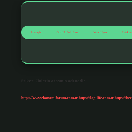
Anasayfa
Gizlilik Politikası
Yasal Uyarı
Hakkım
Etiket:
Cinlerin atasının adı nedir
https://www.ekonomiforum.com.tr
https://logilife.com.tr
https://he