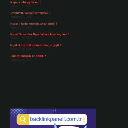
Koşuda atlet giyilir mi ?
Temmuz 27, 2026
Uyumayan yaşlılar ne yapmalı ?
Temmuz 26, 2026
Kuran’ı hatim etmenin sevabı nedir ?
Temmuz 25, 2026
Kemal Sunal Sen İlyas Salman filmi kaç tane ?
Temmuz 25, 2026
6 Şubat depremi üstünden kaç yıl geçti ?
Temmuz 24, 2026
Johnny türkçede ne demek ?
Temmuz 23, 2026