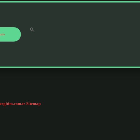
ızda
ceegitim.com.tr
Sitemap