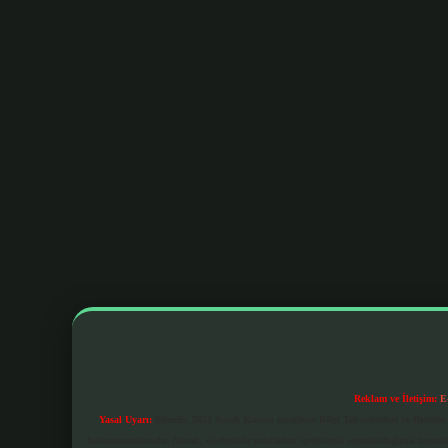
Reklam ve İletişim:
E
Yasal Uyarı:
Sitemiz, 5651 Sayılı Kanun gereğince Bilgi Teknolojileri ve İletiş
bulunmamaktadır. Ancak, üyelerimiz yazdıkları içeriklerin sorumluluğunu taşımakta