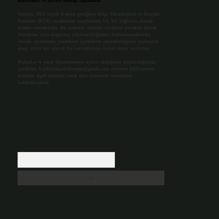
halindedir ve tavsiye niteliği taşımazlar.
Sitemiz, 5651 Sayılı Kanun gereğince Bilgi Teknolojileri ve İletişim
Kurumu (BTK) tarafından onaylanmış bir Yer Sağlayıcı olarak
hizmet vermektedir. Bu nedenle, sitedeki içerikleri proaktif olarak
denetleme veya araştırma yükümlülüğümüz bulunmamaktadır.
Ancak, üyelerimiz yazdıkları içeriklerin sorumluluğunu taşımakta
olup, siteye üye olarak bu sorumluluğu kabul etmiş sayılırlar.
Hukuka ve yasal düzenlemelere aykırı olduğunu düşündüğünüz
içerikleri,
backlinkpanelicomtr@gmail.com
adresine bildirmeniz
halinde, ilgili içerikler yasal süre içerisinde sitemizden
kaldırılacaktır.
Arama