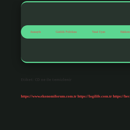
Anasayfa
Gizlilik Politikası
Yasal Uyarı
Hakkım
Etiket:
CD ne ile temizlenir
https://www.ekonomiforum.com.tr
https://logilife.com.tr
https://he