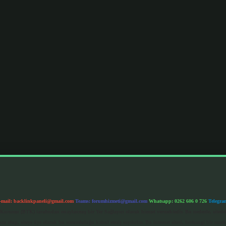
-mail:
backlinkpaneli@gmail.com
Teams:
forumhizmeti@gmail.com
Whatsapp: 0262 606 0 726
Telegra
im Kurumu (BTK) tarafından onaylanmış bir Yer Sağlayıcı olarak hizmet vermektedir. Bu nedenle, sited
 olup, siteye üye olarak bu sorumluluğu kabul etmiş sayılırlar. Bu internet sitesi, herhangi bir mark