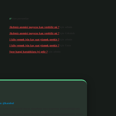
Son yorumlar
Akdeniz anemisi taşıyıcısı kan verebilir mi ?
için
admin
Akdeniz anemisi taşıyıcısı kan verebilir mi ?
için
Göktürk
1 kilo vermek için kaç saat yüzmek gerekir ?
için
admin
1 kilo vermek için kaç saat yüzmek gerekir ?
için
Uzun
Spor hangi hastalıklara iyi gelir ?
için
admin
m: @karabul
eki içerikleri proaktif olarak denetleme veya araştırma yükümlülüğümüz
a, kurum veya şahıs şirketi ile hiçbir bağlantısı bulunmamaktadır. Sitede