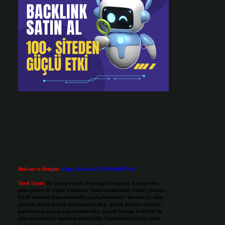
Reklam ve İletişim:
Skype: live:.cid.575569c608265c69
Yasal Uyarı:
Bu internet sitesi, herhangi bir marka, kurum veya
şahıs şirketi ile hiçbir bağlantısı bulunmamaktadır. Sitede yalnızca
kendi hazırladığımız makaleler paylaşılmaktadır. Burada yer alan
içerikler haber niteliği taşımamakta olup, gerçek kurum ve kişiler
hakkında paylaşım yapılmamaktadır. Gerçek kurum ve kişiler ile
isim benzerlikleri tamamen tesadüfidir. Sitemizdeki bilgiler taslak