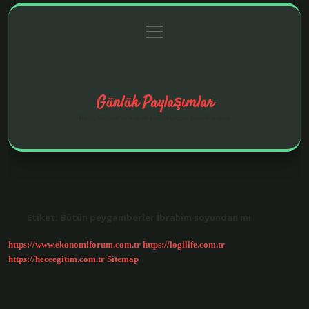
menüyü
Anasayfa
Gizlilik Politikası
Yasal Uyarı
aç
Hakkımızda
Günlük Paylaşımlar
İlginç fikirler ve hayatı kolaylaştıran pratik notlar.
Etiket:
Bütün peygamberler İbrahim soyundan mı
https://www.ekonomiforum.com.tr
https://logilife.com.tr
https://heceegitim.com.tr
Sitemap