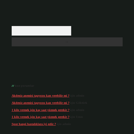
Arama
Son yorumlar
Akdeniz anemisi taşıyıcısı kan verebilir mi ?
için
admin
Akdeniz anemisi taşıyıcısı kan verebilir mi ?
için
Göktürk
1 kilo vermek için kaç saat yüzmek gerekir ?
için
admin
1 kilo vermek için kaç saat yüzmek gerekir ?
için
Uzun
Spor hangi hastalıklara iyi gelir ?
için
admin