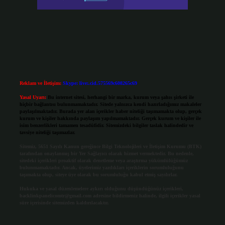
Reklam ve İletişim:
Skype: live:.cid.575569c608265c69
Yasal Uyarı:
Bu internet sitesi, herhangi bir marka, kurum veya şahıs şirketi ile
hiçbir bağlantısı bulunmamaktadır. Sitede yalnızca kendi hazırladığımız makaleler
paylaşılmaktadır. Burada yer alan içerikler haber niteliği taşımamakta olup, gerçek
kurum ve kişiler hakkında paylaşım yapılmamaktadır. Gerçek kurum ve kişiler ile
isim benzerlikleri tamamen tesadüfidir. Sitemizdeki bilgiler taslak halindedir ve
tavsiye niteliği taşımazlar.
Sitemiz, 5651 Sayılı Kanun gereğince Bilgi Teknolojileri ve İletişim Kurumu (BTK)
tarafından onaylanmış bir Yer Sağlayıcı olarak hizmet vermektedir. Bu nedenle,
sitedeki içerikleri proaktif olarak denetleme veya araştırma yükümlülüğümüz
bulunmamaktadır. Ancak, üyelerimiz yazdıkları içeriklerin sorumluluğunu
taşımakta olup, siteye üye olarak bu sorumluluğu kabul etmiş sayılırlar.
Hukuka ve yasal düzenlemelere aykırı olduğunu düşündüğünüz içerikleri,
backlinkpanelicomtr@gmail.com
adresine bildirmeniz halinde, ilgili içerikler yasal
süre içerisinde sitemizden kaldırılacaktır.