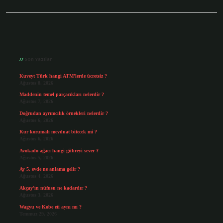
Sidebar
Son Yazılar
Kuveyt Türk hangi ATM’lerde ücretsiz ?
Ağustos 8, 2026
Maddenin temel parçacıkları nelerdir ?
Ağustos 7, 2026
Doğrudan ayrımcılık örnekleri nelerdir ?
Ağustos 6, 2026
Kur korumalı mevduat bitecek mi ?
Ağustos 6, 2026
Avokado ağacı hangi gübreyi sever ?
Ağustos 5, 2026
Ay 5. evde ne anlama gelir ?
Ağustos 4, 2026
Akçay’ın nüfusu ne kadardır ?
Ağustos 3, 2026
Wagyu ve Kobe eti aynı mı ?
Temmuz 29, 2026