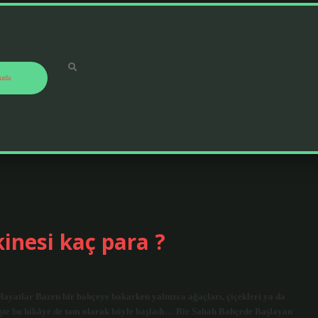
ızda
inesi kaç para ?
ayatlar Bazen bir bahçeye bakarken yalnızca ağaçları, çiçekleri ya da
. İşte bu hikâye de tam olarak böyle başladı… Bir Sabah Bahçede Başlayan