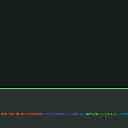
-mail:
backlinkpaneli@gmail.com
Teams:
forumhizmeti@gmail.com
Whatsapp: 0262 606 0 726
Telegra
im Kurumu (BTK) tarafından onaylanmış bir Yer Sağlayıcı olarak hizmet vermektedir. Bu nedenle, sited
 olup, siteye üye olarak bu sorumluluğu kabul etmiş sayılırlar. Bu internet sitesi, herhangi bir mark