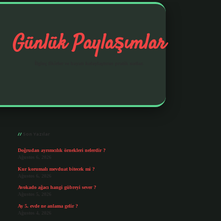
Günlük Paylaşımlar
İlginç fikirler ve hayatı kolaylaştıran pratik notlar.
Sidebar
https://elexbetgiris.org/
betbox giriş
betexp
Son Yazılar
Doğrudan ayrımcılık örnekleri nelerdir ?
Ağustos 6, 2026
Kur korumalı mevduat bitecek mi ?
Ağustos 6, 2026
Avokado ağacı hangi gübreyi sever ?
Ağustos 5, 2026
Ay 5. evde ne anlama gelir ?
Ağustos 4, 2026