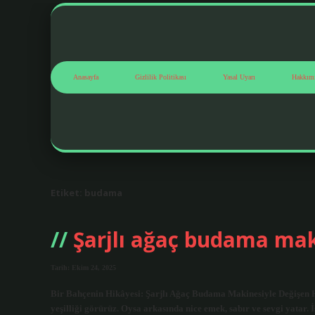
Anasayfa
Gizlilik Politikası
Yasal Uyarı
Hakkım
Etiket:
budama
Şarjlı ağaç budama mak
Tarih: Ekim 24, 2025
Bir Bahçenin Hikâyesi: Şarjlı Ağaç Budama Makinesiyle Değişen H
yeşilliği görürüz. Oysa arkasında nice emek, sabır ve sevgi yatar