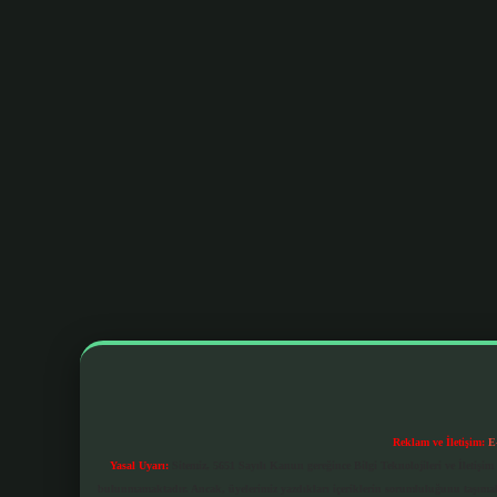
Reklam ve İletişim:
E
Yasal Uyarı:
Sitemiz, 5651 Sayılı Kanun gereğince Bilgi Teknolojileri ve İletiş
bulunmamaktadır. Ancak, üyelerimiz yazdıkları içeriklerin sorumluluğunu taşımakta