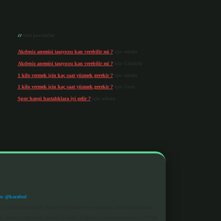
Son yorumlar
Akdeniz anemisi taşıyıcısı kan verebilir mi ?
için
admin
Akdeniz anemisi taşıyıcısı kan verebilir mi ?
için
Göktürk
1 kilo vermek için kaç saat yüzmek gerekir ?
için
admin
1 kilo vermek için kaç saat yüzmek gerekir ?
için
Uzun
Spor hangi hastalıklara iyi gelir ?
için
admin
m: @karabul
eki içerikleri proaktif olarak denetleme veya araştırma yükümlülüğümüz
a, kurum veya şahıs şirketi ile hiçbir bağlantısı bulunmamaktadır. Sitede