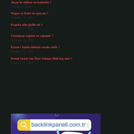
Akçay’ın nüfusu ne kadardır ?
Ağustos 3, 2026
Wagyu ve Kobe eti aynı mı ?
Temmuz 29, 2026
Koşuda atlet giyilir mi ?
Temmuz 27, 2026
Uyumayan yaşlılar ne yapmalı ?
Temmuz 26, 2026
Kuran’ı hatim etmenin sevabı nedir ?
Temmuz 25, 2026
Kemal Sunal Sen İlyas Salman filmi kaç tane ?
Temmuz 25, 2026