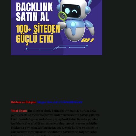
Reklam ve İletişim:
Skype: live:.cid.575569c608265c69
Yasal Uyarı:
Bu internet sitesi, herhangi bir marka, kurum veya
şahıs şirketi ile hiçbir bağlantısı bulunmamaktadır. Sitede yalnızca
kendi hazırladığımız makaleler paylaşılmaktadır. Burada yer alan
içerikler haber niteliği taşımamakta olup, gerçek kurum ve kişiler
hakkında paylaşım yapılmamaktadır. Gerçek kurum ve kişiler ile
isim benzerlikleri tamamen tesadüfidir. Sitemizdeki bilgiler taslak