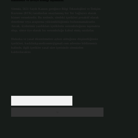
halindedir ve tavsiye niteliği taşımazlar.
Sitemiz, 5651 Sayılı Kanun gereğince Bilgi Teknolojileri ve İletişim
Kurumu (BTK) tarafından onaylanmış bir Yer Sağlayıcı olarak
hizmet vermektedir. Bu nedenle, sitedeki içerikleri proaktif olarak
denetleme veya araştırma yükümlülüğümüz bulunmamaktadır.
Ancak, üyelerimiz yazdıkları içeriklerin sorumluluğunu taşımakta
olup, siteye üye olarak bu sorumluluğu kabul etmiş sayılırlar.
Hukuka ve yasal düzenlemelere aykırı olduğunu düşündüğünüz
içerikleri,
backlinkpanelicomtr@gmail.com
adresine bildirmeniz
halinde, ilgili içerikler yasal süre içerisinde sitemizden
kaldırılacaktır.
Arama