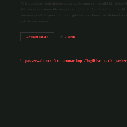
Yolculuk Ayşe, dedesinden kalan küçük ama cennet gibi bir bahçeyi
eldiven ve kocaman bir sevgi vardı. Çocukluğunda dallarından kiraz
zamana yenik düşmüş hatıralar gibiydi. Yan komşusu Mehmet ise es
geliştirmiş, neyin…
Şarjlı
Devamını okuyun
6 Yorum
ağaç
budama
makinesi
kaç
para
https://www.ekonomiforum.com.tr
https://logilife.com.tr
https://he
?