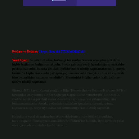
Reklam ve İletişim:
Skype: live:.cid.575569c608265c69
Yasal Uyarı:
Bu internet sitesi, herhangi bir marka, kurum veya şahıs şirketi ile
hiçbir bağlantısı bulunmamaktadır. Sitede yalnızca kendi hazırladığımız makaleler
paylaşılmaktadır. Burada yer alan içerikler haber niteliği taşımamakta olup, gerçek
kurum ve kişiler hakkında paylaşım yapılmamaktadır. Gerçek kurum ve kişiler ile
isim benzerlikleri tamamen tesadüfidir. Sitemizdeki bilgiler taslak halindedir ve
tavsiye niteliği taşımazlar.
Sitemiz, 5651 Sayılı Kanun gereğince Bilgi Teknolojileri ve İletişim Kurumu (BTK)
tarafından onaylanmış bir Yer Sağlayıcı olarak hizmet vermektedir. Bu nedenle,
sitedeki içerikleri proaktif olarak denetleme veya araştırma yükümlülüğümüz
bulunmamaktadır. Ancak, üyelerimiz yazdıkları içeriklerin sorumluluğunu
taşımakta olup, siteye üye olarak bu sorumluluğu kabul etmiş sayılırlar.
Hukuka ve yasal düzenlemelere aykırı olduğunu düşündüğünüz içerikleri,
backlinkpanelicomtr@gmail.com
adresine bildirmeniz halinde, ilgili içerikler yasal
süre içerisinde sitemizden kaldırılacaktır.