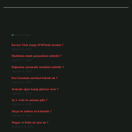
Sidebar
Son Yazılar
Kuveyt Türk hangi ATM’lerde ücretsiz ?
Ağustos 8, 2026
Maddenin temel parçacıkları nelerdir ?
Ağustos 7, 2026
Doğrudan ayrımcılık örnekleri nelerdir ?
Ağustos 6, 2026
Kur korumalı mevduat bitecek mi ?
Ağustos 6, 2026
Avokado ağacı hangi gübreyi sever ?
Ağustos 5, 2026
Ay 5. evde ne anlama gelir ?
Ağustos 4, 2026
Akçay’ın nüfusu ne kadardır ?
Ağustos 3, 2026
Wagyu ve Kobe eti aynı mı ?
Temmuz 29, 2026