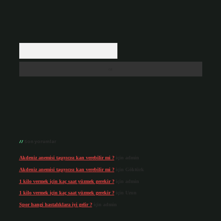
Arama
Son yorumlar
Akdeniz anemisi taşıyıcısı kan verebilir mi ?
için
admin
Akdeniz anemisi taşıyıcısı kan verebilir mi ?
için
Göktürk
1 kilo vermek için kaç saat yüzmek gerekir ?
için
admin
1 kilo vermek için kaç saat yüzmek gerekir ?
için
Uzun
Spor hangi hastalıklara iyi gelir ?
için
admin