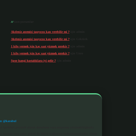
Son yorumlar
Akdeniz anemisi taşıyıcısı kan verebilir mi ?
için
admin
Akdeniz anemisi taşıyıcısı kan verebilir mi ?
için
Göktürk
1 kilo vermek için kaç saat yüzmek gerekir ?
için
admin
1 kilo vermek için kaç saat yüzmek gerekir ?
için
Uzun
Spor hangi hastalıklara iyi gelir ?
için
admin
m: @karabul
eki içerikleri proaktif olarak denetleme veya araştırma yükümlülüğümüz
a, kurum veya şahıs şirketi ile hiçbir bağlantısı bulunmamaktadır. Sitede