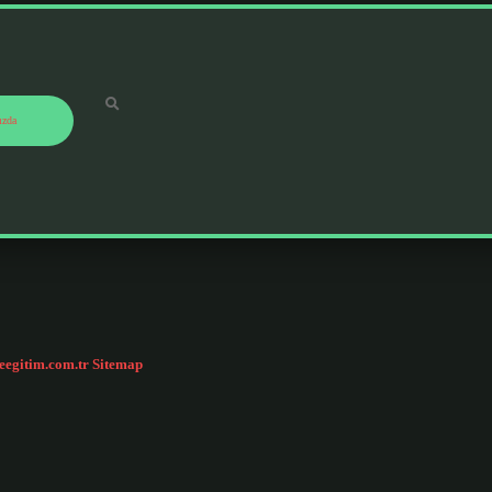
ızda
ceegitim.com.tr
Sitemap