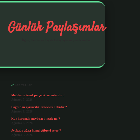
Günlük Paylaşımlar
İlginç fikirler ve hayatı kolaylaştıran pratik notlar.
Sidebar
https://elexbetgiris.org/
betbox giriş
betexp
Son Yazılar
Maddenin temel parçacıkları nelerdir ?
Ağustos 7, 2026
Doğrudan ayrımcılık örnekleri nelerdir ?
Ağustos 6, 2026
Kur korumalı mevduat bitecek mi ?
Ağustos 6, 2026
Avokado ağacı hangi gübreyi sever ?
Ağustos 5, 2026