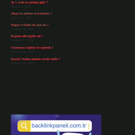
Ay 5. evde ne anlama gelir ?
Ağustos 4, 2026
Akçay’ın nüfusu ne kadardır ?
Ağustos 3, 2026
Wagyu ve Kobe eti aynı mı ?
Temmuz 29, 2026
Koşuda atlet giyilir mi ?
Temmuz 27, 2026
Uyumayan yaşlılar ne yapmalı ?
Temmuz 26, 2026
Kuran’ı hatim etmenin sevabı nedir ?
Temmuz 25, 2026