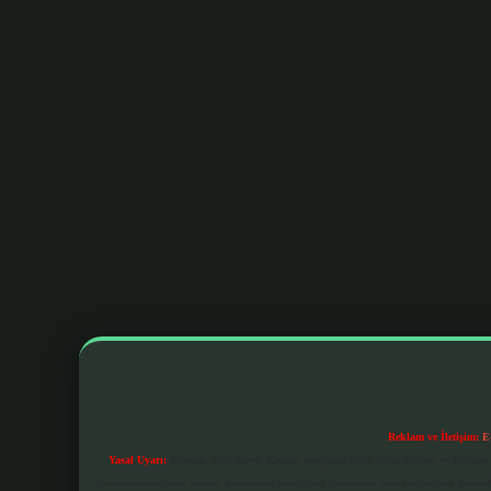
Reklam ve İletişim:
E
Yasal Uyarı:
Sitemiz, 5651 Sayılı Kanun gereğince Bilgi Teknolojileri ve İletiş
bulunmamaktadır. Ancak, üyelerimiz yazdıkları içeriklerin sorumluluğunu taşımakta