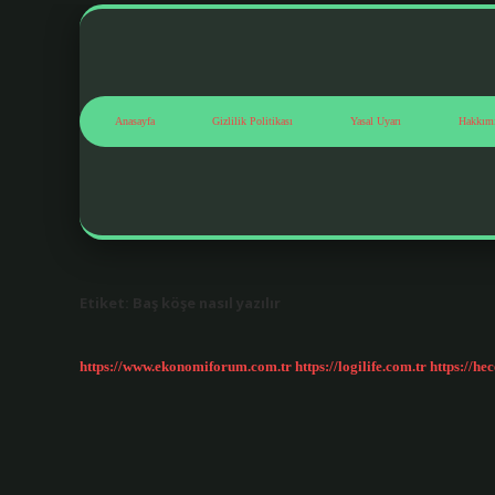
Anasayfa
Gizlilik Politikası
Yasal Uyarı
Hakkım
Etiket:
Baş köşe nasıl yazılır
https://www.ekonomiforum.com.tr
https://logilife.com.tr
https://he