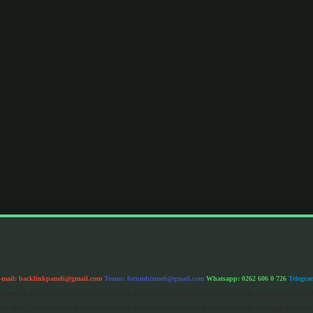
-mail:
backlinkpaneli@gmail.com
Teams:
forumhizmeti@gmail.com
Whatsapp: 0262 606 0 726
Telegra
im Kurumu (BTK) tarafından onaylanmış bir Yer Sağlayıcı olarak hizmet vermektedir. Bu nedenle, sited
 olup, siteye üye olarak bu sorumluluğu kabul etmiş sayılırlar. Bu internet sitesi, herhangi bir mark