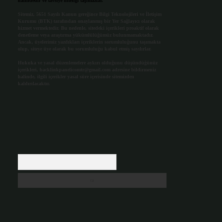
halindedir ve tavsiye niteliği taşımazlar.
Sitemiz, 5651 Sayılı Kanun gereğince Bilgi Teknolojileri ve İletişim
Kurumu (BTK) tarafından onaylanmış bir Yer Sağlayıcı olarak
hizmet vermektedir. Bu nedenle, sitedeki içerikleri proaktif olarak
denetleme veya araştırma yükümlülüğümüz bulunmamaktadır.
Ancak, üyelerimiz yazdıkları içeriklerin sorumluluğunu taşımakta
olup, siteye üye olarak bu sorumluluğu kabul etmiş sayılırlar.
Hukuka ve yasal düzenlemelere aykırı olduğunu düşündüğünüz
içerikleri,
backlinkpanelicomtr@gmail.com
adresine bildirmeniz
halinde, ilgili içerikler yasal süre içerisinde sitemizden
kaldırılacaktır.
Arama