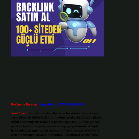
Reklam ve İletişim:
Skype: live:.cid.575569c608265c69
Yasal Uyarı:
Bu internet sitesi, herhangi bir marka, kurum veya
şahıs şirketi ile hiçbir bağlantısı bulunmamaktadır. Sitede yalnızca
kendi hazırladığımız makaleler paylaşılmaktadır. Burada yer alan
içerikler haber niteliği taşımamakta olup, gerçek kurum ve kişiler
hakkında paylaşım yapılmamaktadır. Gerçek kurum ve kişiler ile
isim benzerlikleri tamamen tesadüfidir. Sitemizdeki bilgiler taslak