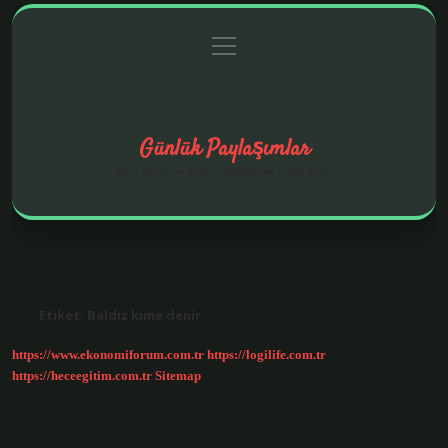
menüyü
Anasayfa
Gizlilik Politikası
Yasal Uyarı
aç
Hakkımızda
Günlük Paylaşımlar
İlginç fikirler ve hayatı kolaylaştıran pratik notlar.
Etiket:
Baldız kime denir
https://www.ekonomiforum.com.tr
https://logilife.com.tr
https://heceegitim.com.tr
Sitemap