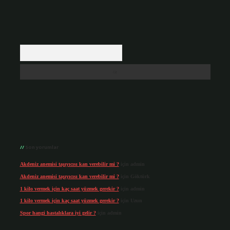
Arama
Son yorumlar
Akdeniz anemisi taşıyıcısı kan verebilir mi ?
için
admin
Akdeniz anemisi taşıyıcısı kan verebilir mi ?
için
Göktürk
1 kilo vermek için kaç saat yüzmek gerekir ?
için
admin
1 kilo vermek için kaç saat yüzmek gerekir ?
için
Uzun
Spor hangi hastalıklara iyi gelir ?
için
admin