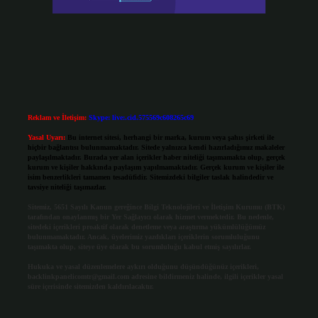
Reklam ve İletişim:
Skype: live:.cid.575569c608265c69
Yasal Uyarı:
Bu internet sitesi, herhangi bir marka, kurum veya şahıs şirketi ile
hiçbir bağlantısı bulunmamaktadır. Sitede yalnızca kendi hazırladığımız makaleler
paylaşılmaktadır. Burada yer alan içerikler haber niteliği taşımamakta olup, gerçek
kurum ve kişiler hakkında paylaşım yapılmamaktadır. Gerçek kurum ve kişiler ile
isim benzerlikleri tamamen tesadüfidir. Sitemizdeki bilgiler taslak halindedir ve
tavsiye niteliği taşımazlar.
Sitemiz, 5651 Sayılı Kanun gereğince Bilgi Teknolojileri ve İletişim Kurumu (BTK)
tarafından onaylanmış bir Yer Sağlayıcı olarak hizmet vermektedir. Bu nedenle,
sitedeki içerikleri proaktif olarak denetleme veya araştırma yükümlülüğümüz
bulunmamaktadır. Ancak, üyelerimiz yazdıkları içeriklerin sorumluluğunu
taşımakta olup, siteye üye olarak bu sorumluluğu kabul etmiş sayılırlar.
Hukuka ve yasal düzenlemelere aykırı olduğunu düşündüğünüz içerikleri,
backlinkpanelicomtr@gmail.com
adresine bildirmeniz halinde, ilgili içerikler yasal
süre içerisinde sitemizden kaldırılacaktır.