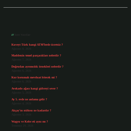
Sidebar
Son Yazılar
Kuveyt Türk hangi ATM’lerde ücretsiz ?
Ağustos 8, 2026
Maddenin temel parçacıkları nelerdir ?
Ağustos 7, 2026
Doğrudan ayrımcılık örnekleri nelerdir ?
Ağustos 6, 2026
Kur korumalı mevduat bitecek mi ?
Ağustos 6, 2026
Avokado ağacı hangi gübreyi sever ?
Ağustos 5, 2026
Ay 5. evde ne anlama gelir ?
Ağustos 4, 2026
Akçay’ın nüfusu ne kadardır ?
Ağustos 3, 2026
Wagyu ve Kobe eti aynı mı ?
Temmuz 29, 2026