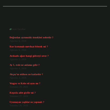
Sidebar
Son Yazılar
Doğrudan ayrımcılık örnekleri nelerdir ?
Ağustos 6, 2026
Kur korumalı mevduat bitecek mi ?
Ağustos 6, 2026
Avokado ağacı hangi gübreyi sever ?
Ağustos 5, 2026
Ay 5. evde ne anlama gelir ?
Ağustos 4, 2026
Akçay’ın nüfusu ne kadardır ?
Ağustos 3, 2026
Wagyu ve Kobe eti aynı mı ?
Temmuz 29, 2026
Koşuda atlet giyilir mi ?
Temmuz 27, 2026
Uyumayan yaşlılar ne yapmalı ?
Temmuz 26, 2026