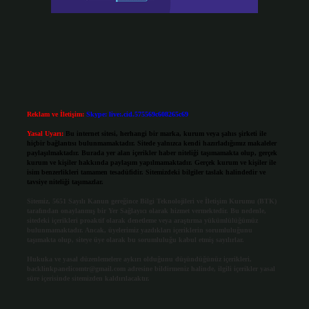
Reklam ve İletişim:
Skype: live:.cid.575569c608265c69
Yasal Uyarı:
Bu internet sitesi, herhangi bir marka, kurum veya şahıs şirketi ile
hiçbir bağlantısı bulunmamaktadır. Sitede yalnızca kendi hazırladığımız makaleler
paylaşılmaktadır. Burada yer alan içerikler haber niteliği taşımamakta olup, gerçek
kurum ve kişiler hakkında paylaşım yapılmamaktadır. Gerçek kurum ve kişiler ile
isim benzerlikleri tamamen tesadüfidir. Sitemizdeki bilgiler taslak halindedir ve
tavsiye niteliği taşımazlar.
Sitemiz, 5651 Sayılı Kanun gereğince Bilgi Teknolojileri ve İletişim Kurumu (BTK)
tarafından onaylanmış bir Yer Sağlayıcı olarak hizmet vermektedir. Bu nedenle,
sitedeki içerikleri proaktif olarak denetleme veya araştırma yükümlülüğümüz
bulunmamaktadır. Ancak, üyelerimiz yazdıkları içeriklerin sorumluluğunu
taşımakta olup, siteye üye olarak bu sorumluluğu kabul etmiş sayılırlar.
Hukuka ve yasal düzenlemelere aykırı olduğunu düşündüğünüz içerikleri,
backlinkpanelicomtr@gmail.com
adresine bildirmeniz halinde, ilgili içerikler yasal
süre içerisinde sitemizden kaldırılacaktır.