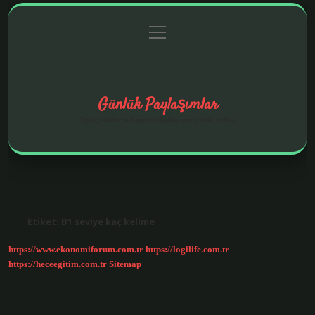
menüyü
Anasayfa
Gizlilik Politikası
Yasal Uyarı
aç
Hakkımızda
Günlük Paylaşımlar
İlginç fikirler ve hayatı kolaylaştıran pratik notlar.
Etiket:
B1 seviye kaç kelime
https://www.ekonomiforum.com.tr
https://logilife.com.tr
https://heceegitim.com.tr
Sitemap