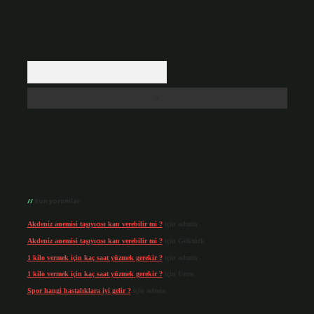
Arama
Son yorumlar
Akdeniz anemisi taşıyıcısı kan verebilir mi ?
için
admin
Akdeniz anemisi taşıyıcısı kan verebilir mi ?
için
Göktürk
1 kilo vermek için kaç saat yüzmek gerekir ?
için
admin
1 kilo vermek için kaç saat yüzmek gerekir ?
için
Uzun
Spor hangi hastalıklara iyi gelir ?
için
admin