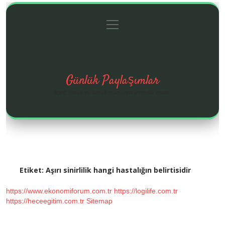
menüyü
Anasayfa
Gizlilik Politikası
Yasal Uyarı
aç
Hakkımızda
Günlük Paylaşımlar
İlginç fikirler ve hayatı kolaylaştıran pratik notlar.
Etiket:
Aşırı sinirlilik hangi hastalığın belirtisidir
https://www.ekonomiforum.com.tr
https://logilife.com.tr
https://heceegitim.com.tr
Sitemap