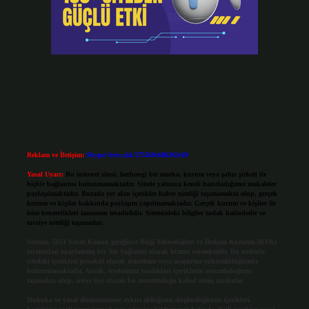
Reklam ve İletişim:
Skype: live:.cid.575569c608265c69
Yasal Uyarı:
Bu internet sitesi, herhangi bir marka, kurum veya şahıs şirketi ile
hiçbir bağlantısı bulunmamaktadır. Sitede yalnızca kendi hazırladığımız makaleler
paylaşılmaktadır. Burada yer alan içerikler haber niteliği taşımamakta olup, gerçek
kurum ve kişiler hakkında paylaşım yapılmamaktadır. Gerçek kurum ve kişiler ile
isim benzerlikleri tamamen tesadüfidir. Sitemizdeki bilgiler taslak halindedir ve
tavsiye niteliği taşımazlar.
Sitemiz, 5651 Sayılı Kanun gereğince Bilgi Teknolojileri ve İletişim Kurumu (BTK)
tarafından onaylanmış bir Yer Sağlayıcı olarak hizmet vermektedir. Bu nedenle,
sitedeki içerikleri proaktif olarak denetleme veya araştırma yükümlülüğümüz
bulunmamaktadır. Ancak, üyelerimiz yazdıkları içeriklerin sorumluluğunu
taşımakta olup, siteye üye olarak bu sorumluluğu kabul etmiş sayılırlar.
Hukuka ve yasal düzenlemelere aykırı olduğunu düşündüğünüz içerikleri,