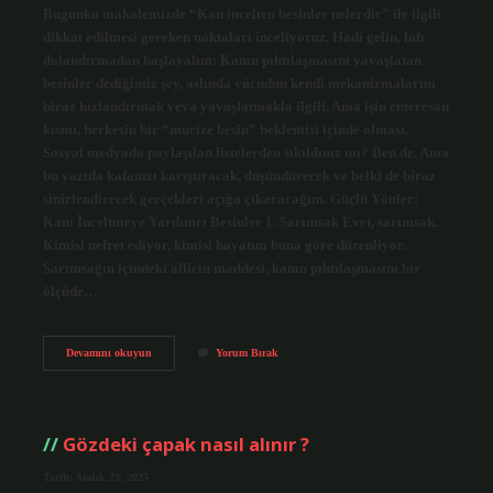
Bugünkü makalemizde “Kan incelten besinler nelerdir” ile ilgili
dikkat edilmesi gereken noktaları inceliyoruz. Hadi gelin, lafı
dolandırmadan başlayalım: Kanın pıhtılaşmasını yavaşlatan
besinler dediğimiz şey, aslında vücudun kendi mekanizmalarını
biraz hızlandırmak veya yavaşlatmakla ilgili. Ama işin enteresan
kısmı, herkesin bir “mucize besin” beklentisi içinde olması.
Sosyal medyada paylaşılan listelerden sıkıldınız mı? Ben de. Ama
bu yazıda kafanızı karıştıracak, düşündürecek ve belki de biraz
sinirlendirecek gerçekleri açığa çıkaracağım. Güçlü Yönler:
Kanı İnceltmeye Yardımcı Besinler 1. Sarımsak Evet, sarımsak.
Kimisi nefret ediyor, kimisi hayatını buna göre düzenliyor.
Sarımsağın içindeki allicin maddesi, kanın pıhtılaşmasını bir
ölçüde…
Kan
Devamını okuyun
Yorum Bırak
incelten
besinler
nelerdir
?
Gözdeki çapak nasıl alınır ?
Tarih: Aralık 23, 2025