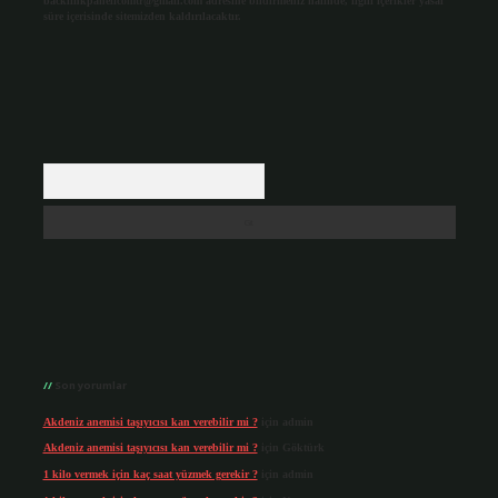
backlinkpanelicomtr@gmail.com
adresine bildirmeniz halinde, ilgili içerikler yasal
süre içerisinde sitemizden kaldırılacaktır.
Arama
Son yorumlar
Akdeniz anemisi taşıyıcısı kan verebilir mi ?
için
admin
Akdeniz anemisi taşıyıcısı kan verebilir mi ?
için
Göktürk
1 kilo vermek için kaç saat yüzmek gerekir ?
için
admin