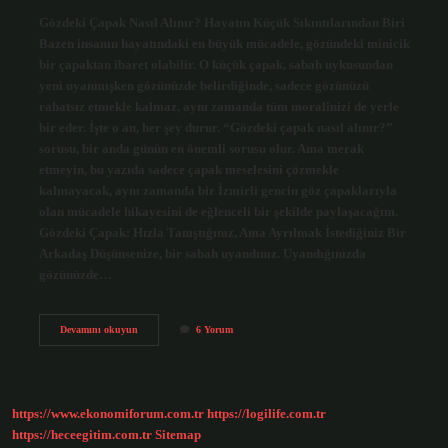
Gözdeki Çapak Nasıl Alınır? Hayatın Küçük Sıkıntılarından Biri
Bazen insanın hayatındaki en büyük mücadele, gözündeki minicik
bir çapaktan ibaret olabilir. O küçük çapak, sabah uykusundan
yeni uyanmışken gözünüzde belirdiğinde, sadece gözünüzü
rahatsız etmekle kalmaz, aynı zamanda tüm moralinizi de yerle
bir eder. İşte o an, her şey durur. “Gözdeki çapak nasıl alınır?”
sorusu, bir anda günün en önemli sorusu olur. Ama merak
etmeyin, bu yazıda sadece çapak meselesini çözmekle
kalmayacak, aynı zamanda bir İzmirli gencin göz çapaklarıyla
olan mücadele hikayesini de eğlenceli bir şekilde paylaşacağım.
Gözdeki Çapak: Hızla Tanıştığınız, Ama Ayrılmak İstediğiniz Bir
Arkadaş Düşünsenize, bir sabah uyandınız. Uyandığınızda
gözünüzde…
Gözdeki
Devamını okuyun
6 Yorum
çapak
nasıl
alınır
?
https://www.ekonomiforum.com.tr
https://logilife.com.tr
https://heceegitim.com.tr
Sitemap