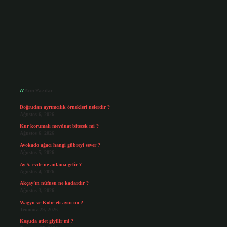
Sidebar
Son Yazılar
Doğrudan ayrımcılık örnekleri nelerdir ?
Ağustos 6, 2026
Kur korumalı mevduat bitecek mi ?
Ağustos 6, 2026
Avokado ağacı hangi gübreyi sever ?
Ağustos 5, 2026
Ay 5. evde ne anlama gelir ?
Ağustos 4, 2026
Akçay’ın nüfusu ne kadardır ?
Ağustos 3, 2026
Wagyu ve Kobe eti aynı mı ?
Temmuz 29, 2026
Koşuda atlet giyilir mi ?