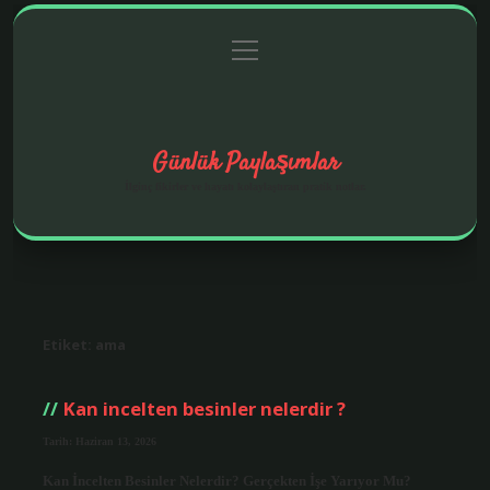
menüyü
Anasayfa
Gizlilik Politikası
Yasal Uyarı
aç
Hakkımızda
Günlük Paylaşımlar
İlginç fikirler ve hayatı kolaylaştıran pratik notlar.
Etiket:
ama
Kan incelten besinler nelerdir ?
Tarih: Haziran 13, 2026
Kan İncelten Besinler Nelerdir? Gerçekten İşe Yarıyor Mu?