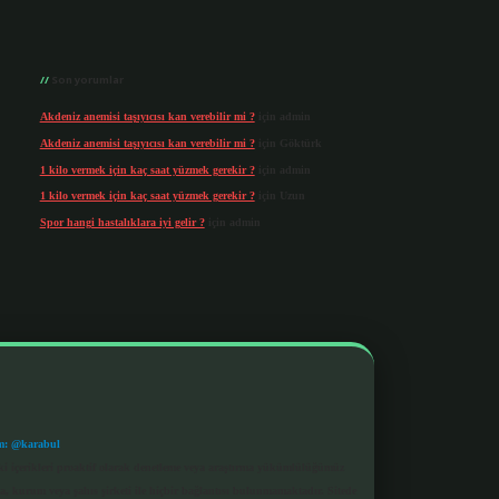
Son yorumlar
Akdeniz anemisi taşıyıcısı kan verebilir mi ?
için
admin
Akdeniz anemisi taşıyıcısı kan verebilir mi ?
için
Göktürk
1 kilo vermek için kaç saat yüzmek gerekir ?
için
admin
1 kilo vermek için kaç saat yüzmek gerekir ?
için
Uzun
Spor hangi hastalıklara iyi gelir ?
için
admin
m: @karabul
eki içerikleri proaktif olarak denetleme veya araştırma yükümlülüğümüz
a, kurum veya şahıs şirketi ile hiçbir bağlantısı bulunmamaktadır. Sitede