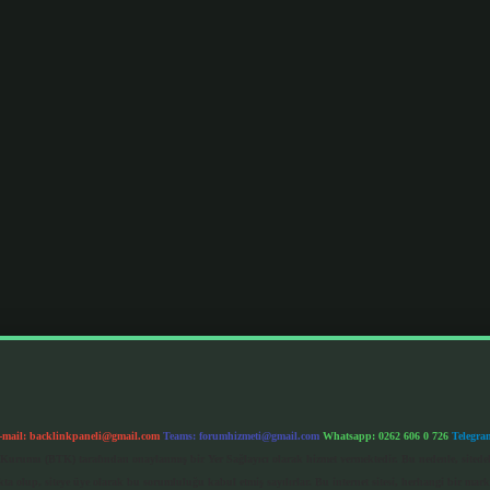
-mail:
backlinkpaneli@gmail.com
Teams:
forumhizmeti@gmail.com
Whatsapp: 0262 606 0 726
Telegra
im Kurumu (BTK) tarafından onaylanmış bir Yer Sağlayıcı olarak hizmet vermektedir. Bu nedenle, sited
 olup, siteye üye olarak bu sorumluluğu kabul etmiş sayılırlar. Bu internet sitesi, herhangi bir mark