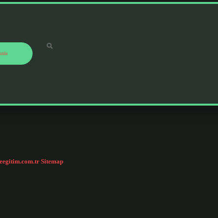
ızda
ceegitim.com.tr
Sitemap