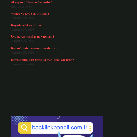
Akçay’ın nüfusu ne kadardır ?
Ağustos 3, 2026
Wagyu ve Kobe eti aynı mı ?
Temmuz 29, 2026
Koşuda atlet giyilir mi ?
Temmuz 27, 2026
Uyumayan yaşlılar ne yapmalı ?
Temmuz 26, 2026
Kuran’ı hatim etmenin sevabı nedir ?
Temmuz 25, 2026
Kemal Sunal Sen İlyas Salman filmi kaç tane ?
Temmuz 25, 2026