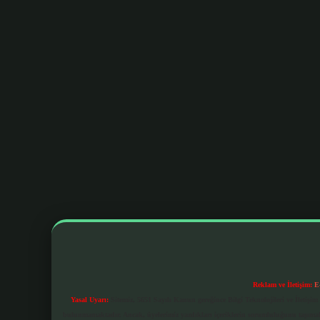
Reklam ve İletişim:
E
Yasal Uyarı:
Sitemiz, 5651 Sayılı Kanun gereğince Bilgi Teknolojileri ve İletiş
bulunmamaktadır. Ancak, üyelerimiz yazdıkları içeriklerin sorumluluğunu taşımakta