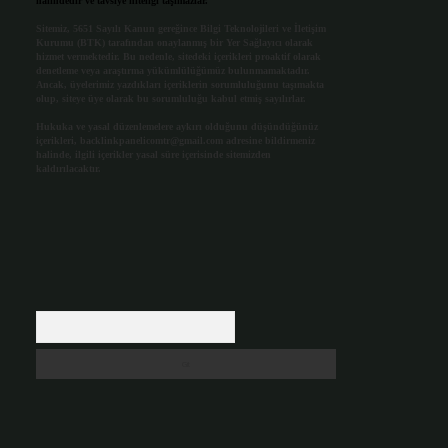
halindedir ve tavsiye niteliği taşımazlar.
Sitemiz, 5651 Sayılı Kanun gereğince Bilgi Teknolojileri ve İletişim
Kurumu (BTK) tarafından onaylanmış bir Yer Sağlayıcı olarak
hizmet vermektedir. Bu nedenle, sitedeki içerikleri proaktif olarak
denetleme veya araştırma yükümlülüğümüz bulunmamaktadır.
Ancak, üyelerimiz yazdıkları içeriklerin sorumluluğunu taşımakta
olup, siteye üye olarak bu sorumluluğu kabul etmiş sayılırlar.
Hukuka ve yasal düzenlemelere aykırı olduğunu düşündüğünüz
içerikleri,
backlinkpanelicomtr@gmail.com
adresine bildirmeniz
halinde, ilgili içerikler yasal süre içerisinde sitemizden
kaldırılacaktır.
Arama