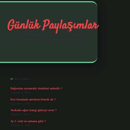
Günlük Paylaşımlar
İlginç fikirler ve hayatı kolaylaştıran pratik notlar.
Sidebar
https://elexbetgiris.org/
betbox giriş
betexp
Son Yazılar
Doğrudan ayrımcılık örnekleri nelerdir ?
Ağustos 6, 2026
Kur korumalı mevduat bitecek mi ?
Ağustos 6, 2026
Avokado ağacı hangi gübreyi sever ?
Ağustos 5, 2026
Ay 5. evde ne anlama gelir ?
Ağustos 4, 2026