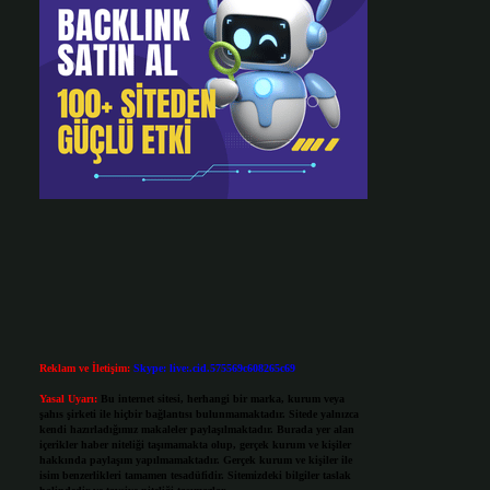
Reklam ve İletişim:
Skype: live:.cid.575569c608265c69
Yasal Uyarı:
Bu internet sitesi, herhangi bir marka, kurum veya
şahıs şirketi ile hiçbir bağlantısı bulunmamaktadır. Sitede yalnızca
kendi hazırladığımız makaleler paylaşılmaktadır. Burada yer alan
içerikler haber niteliği taşımamakta olup, gerçek kurum ve kişiler
hakkında paylaşım yapılmamaktadır. Gerçek kurum ve kişiler ile
isim benzerlikleri tamamen tesadüfidir. Sitemizdeki bilgiler taslak