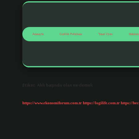
Anasayfa
Gizlilik Politikası
Yasal Uyarı
Hakkım
Etiket:
Aklı başında olan ne demek
https://www.ekonomiforum.com.tr
https://logilife.com.tr
https://he