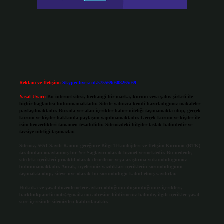
Reklam ve İletişim:
Skype: live:.cid.575569c608265c69
Yasal Uyarı:
Bu internet sitesi, herhangi bir marka, kurum veya şahıs şirketi ile
hiçbir bağlantısı bulunmamaktadır. Sitede yalnızca kendi hazırladığımız makaleler
paylaşılmaktadır. Burada yer alan içerikler haber niteliği taşımamakta olup, gerçek
kurum ve kişiler hakkında paylaşım yapılmamaktadır. Gerçek kurum ve kişiler ile
isim benzerlikleri tamamen tesadüfidir. Sitemizdeki bilgiler taslak halindedir ve
tavsiye niteliği taşımazlar.
Sitemiz, 5651 Sayılı Kanun gereğince Bilgi Teknolojileri ve İletişim Kurumu (BTK)
tarafından onaylanmış bir Yer Sağlayıcı olarak hizmet vermektedir. Bu nedenle,
sitedeki içerikleri proaktif olarak denetleme veya araştırma yükümlülüğümüz
bulunmamaktadır. Ancak, üyelerimiz yazdıkları içeriklerin sorumluluğunu
taşımakta olup, siteye üye olarak bu sorumluluğu kabul etmiş sayılırlar.
Hukuka ve yasal düzenlemelere aykırı olduğunu düşündüğünüz içerikleri,
backlinkpanelicomtr@gmail.com
adresine bildirmeniz halinde, ilgili içerikler yasal
süre içerisinde sitemizden kaldırılacaktır.