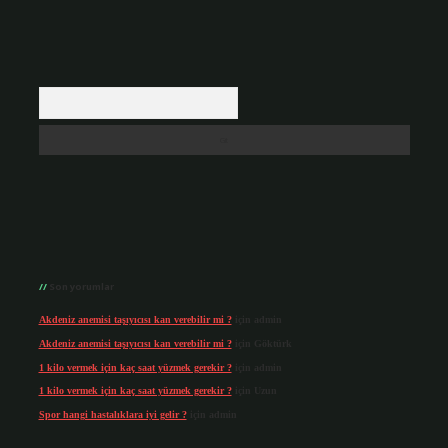
Arama
Son yorumlar
Akdeniz anemisi taşıyıcısı kan verebilir mi ?
için
admin
Akdeniz anemisi taşıyıcısı kan verebilir mi ?
için
Göktürk
1 kilo vermek için kaç saat yüzmek gerekir ?
için
admin
1 kilo vermek için kaç saat yüzmek gerekir ?
için
Uzun
Spor hangi hastalıklara iyi gelir ?
için
admin