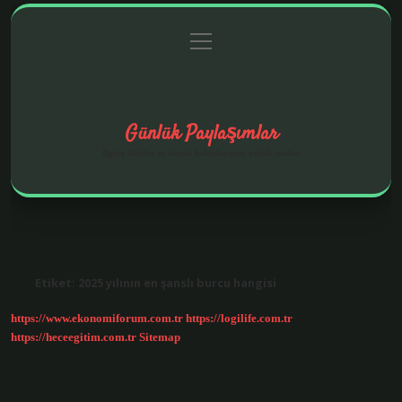
menüyü
Anasayfa
Gizlilik Politikası
Yasal Uyarı
aç
Hakkımızda
Günlük Paylaşımlar
İlginç fikirler ve hayatı kolaylaştıran pratik notlar.
Etiket:
2025 yılının en şanslı burcu hangisi
https://www.ekonomiforum.com.tr
https://logilife.com.tr
https://heceegitim.com.tr
Sitemap