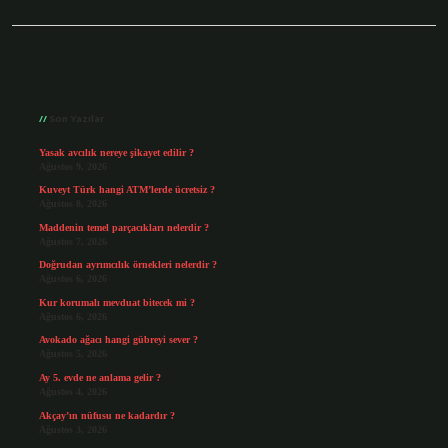
Sidebar
Son Yazılar
Yasak avcılık nereye şikayet edilir ?
Ağustos 9, 2026
Kuveyt Türk hangi ATM’lerde ücretsiz ?
Ağustos 8, 2026
Maddenin temel parçacıkları nelerdir ?
Ağustos 7, 2026
Doğrudan ayrımcılık örnekleri nelerdir ?
Ağustos 6, 2026
Kur korumalı mevduat bitecek mi ?
Ağustos 6, 2026
Avokado ağacı hangi gübreyi sever ?
Ağustos 5, 2026
Ay 5. evde ne anlama gelir ?
Ağustos 4, 2026
Akçay’ın nüfusu ne kadardır ?
Ağustos 3, 2026