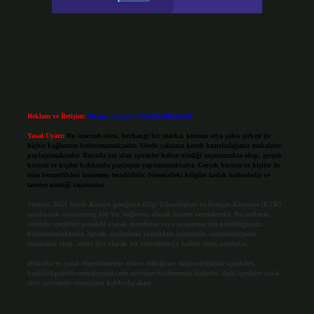
Reklam ve İletişim:
Skype: live:.cid.575569c608265c69
Yasal Uyarı:
Bu internet sitesi, herhangi bir marka, kurum veya şahıs şirketi ile
hiçbir bağlantısı bulunmamaktadır. Sitede yalnızca kendi hazırladığımız makaleler
paylaşılmaktadır. Burada yer alan içerikler haber niteliği taşımamakta olup, gerçek
kurum ve kişiler hakkında paylaşım yapılmamaktadır. Gerçek kurum ve kişiler ile
isim benzerlikleri tamamen tesadüfidir. Sitemizdeki bilgiler taslak halindedir ve
tavsiye niteliği taşımazlar.
Sitemiz, 5651 Sayılı Kanun gereğince Bilgi Teknolojileri ve İletişim Kurumu (BTK)
tarafından onaylanmış bir Yer Sağlayıcı olarak hizmet vermektedir. Bu nedenle,
sitedeki içerikleri proaktif olarak denetleme veya araştırma yükümlülüğümüz
bulunmamaktadır. Ancak, üyelerimiz yazdıkları içeriklerin sorumluluğunu
taşımakta olup, siteye üye olarak bu sorumluluğu kabul etmiş sayılırlar.
Hukuka ve yasal düzenlemelere aykırı olduğunu düşündüğünüz içerikleri,
backlinkpanelicomtr@gmail.com
adresine bildirmeniz halinde, ilgili içerikler yasal
süre içerisinde sitemizden kaldırılacaktır.