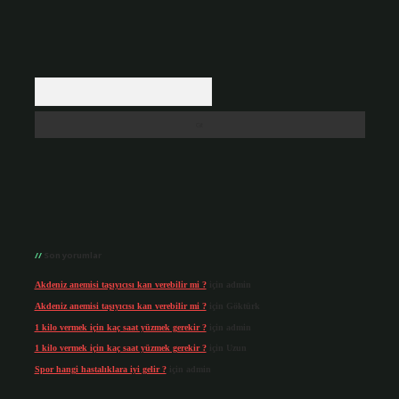
Arama
Son yorumlar
Akdeniz anemisi taşıyıcısı kan verebilir mi ?
için
admin
Akdeniz anemisi taşıyıcısı kan verebilir mi ?
için
Göktürk
1 kilo vermek için kaç saat yüzmek gerekir ?
için
admin
1 kilo vermek için kaç saat yüzmek gerekir ?
için
Uzun
Spor hangi hastalıklara iyi gelir ?
için
admin