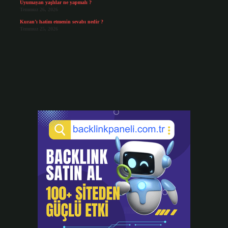
Uyumayan yaşlılar ne yapmalı ?
Temmuz 26, 2026
Kuran’ı hatim etmenin sevabı nedir ?
Temmuz 25, 2026