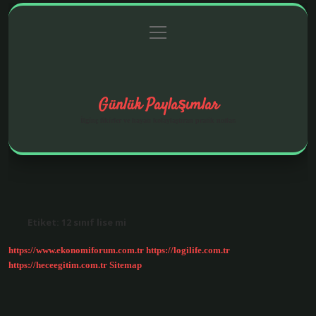
menüyü
Anasayfa
Gizlilik Politikası
Yasal Uyarı
aç
Hakkımızda
Günlük Paylaşımlar
İlginç fikirler ve hayatı kolaylaştıran pratik notlar.
Etiket:
12 sınıf lise mi
https://www.ekonomiforum.com.tr
https://logilife.com.tr
https://heceegitim.com.tr
Sitemap