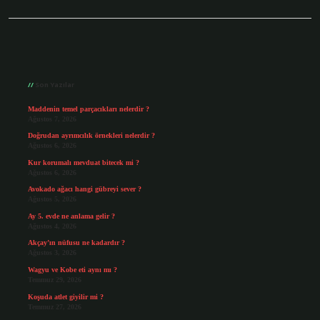
Sidebar
Son Yazılar
Maddenin temel parçacıkları nelerdir ?
Ağustos 7, 2026
Doğrudan ayrımcılık örnekleri nelerdir ?
Ağustos 6, 2026
Kur korumalı mevduat bitecek mi ?
Ağustos 6, 2026
Avokado ağacı hangi gübreyi sever ?
Ağustos 5, 2026
Ay 5. evde ne anlama gelir ?
Ağustos 4, 2026
Akçay’ın nüfusu ne kadardır ?
Ağustos 3, 2026
Wagyu ve Kobe eti aynı mı ?
Temmuz 29, 2026
Koşuda atlet giyilir mi ?
Temmuz 27, 2026